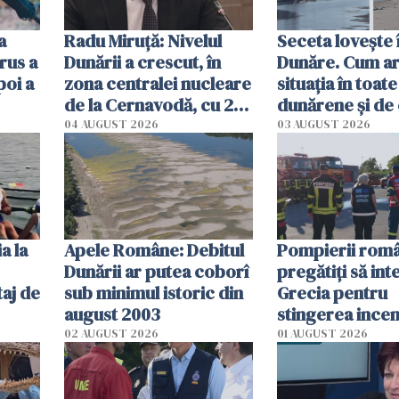
a
Radu Miruţă: Nivelul
Seceta lovește 
rus a
Dunării a crescut, în
Dunăre. Cum ar
poi a
zona centralei nucleare
situația în toate
de la Cernavodă, cu 2
dunărene și de
cm faţă de ziua trecută
România resim
04 AUGUST 2026
03 AUGUST 2026
efectele, deși a
în iulie
a la
Apele Române: Debitul
Pompierii româ
Dunării ar putea coborî
pregătiţi să int
aj de
sub minimul istoric din
Grecia pentru
august 2003
stingerea incen
02 AUGUST 2026
01 AUGUST 2026