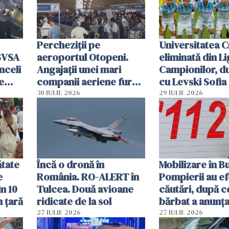
Percheziții pe
Universitatea C
SVSA
aeroportul Otopeni.
eliminată din Li
nceli
Angajații unei mari
Campionilor, d
e
companii aeriene furau
cu Levski Sofia
parfumuri, ceasuri și
30 IULIE 2026
29 IULIE 2026
mâncarea destinată
vânzării
ătate
Încă o dronă în
Mobilizare în B
e
România. RO-ALERT în
Pompierii au ef
in 10
Tulcea. Două avioane
căutări, după c
n țară
ridicate de la sol
bărbat a anunțat
că a văzut un o
27 IULIE 2026
27 IULIE 2026
luminos