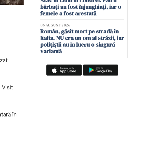
Atac în centrul Londrei. Patru
bărbați au fost înjunghiați, iar o
femeie a fost arestată
06 AUGUST 2026
Român, găsit mort pe stradă în
Italia. NU era un om al străzii, iar
polițiștii au în lucru o singură
variantă
izat
 Visit
tară în