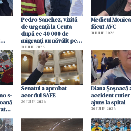
Pedro Sanchez, vizită
Medicul Monica
de urgență la Ceuta
făcut AVC
după ce 40 000 de
31 IULIE 2026
t
migranți au năvălit pe
și o
teritoriul spaniol: „Vom
31 IULIE 2026
ni
mobiliza toate
resursele"
Senatul a aprobat
Diana Șoșoacă a
mo s-
acordul SAFE
accident rutier 
soană
ajuns la spital
30 IULIE 2026
vat
30 IULIE 2026