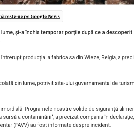
ărește-ne pe Google News
 lume, și-a închis temporar porțile după ce a descoperit
.
întrerupt producția la fabrica sa din Wieze, Belgia, a prec
lată din lume, potrivit site-ului guvernamental de turism
rimordială. Programele noastre solide de siguranță alimen
a sursă a contaminării", a precizat compania în declarație,
entar (FAVV) au fost informate despre incident.