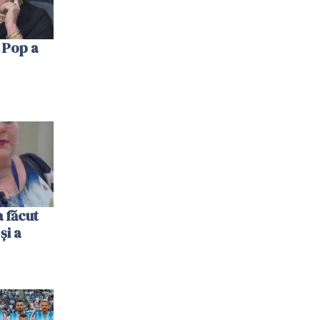
 Pop a
 făcut
și a