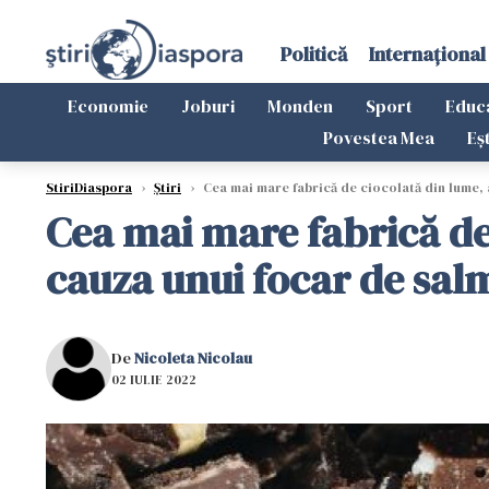
Politică
Internațional
Economie
Joburi
Monden
Sport
Educ
Povestea Mea
Eș
StiriDiaspora
›
Știri
›
Cea mai mare fabrică de ciocolată din lume, a
Cea mai mare fabrică de 
cauza unui focar de sal
De
Nicoleta Nicolau
02 IULIE 2022