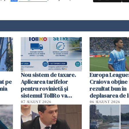
Nou sistem de taxare.
Europa League:
at pe
Aplicarea tarifelor
Craiova obține
nia
pentru rovinietă şi
rezultat bun în
sistemul TollRo va
deplasarea de 
începe la 1 octombrie
07 AUGUST 2026
06 AUGUST 2026
ă