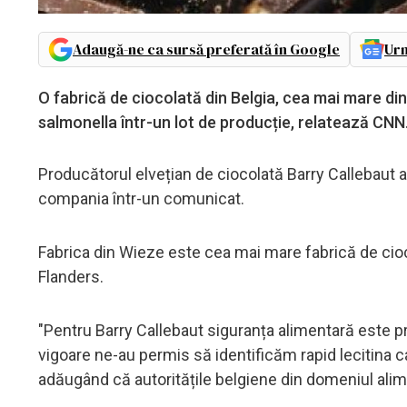
Adaugă-ne ca sursă preferată în Google
Urm
O fabrică de ciocolată din Belgia, cea mai mare din
salmonella într-un lot de producție, relatează CNN
Producătorul elvețian de ciocolată Barry Callebaut a 
compania într-un comunicat.
Fabrica din Wieze este cea mai mare fabrică de cioco
Flanders.
"Pentru Barry Callebaut siguranța alimentară este p
vigoare ne-au permis să identificăm rapid lecitina c
adăugând că autoritățile belgiene din domeniul alim