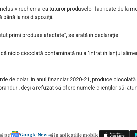
 inclusiv rechemarea tuturor produselor fabricate de la 
până la noi dispoziții.
putut primi produse afectate", se arată în declarație.
t că nicio ciocolată contaminată nu a "intrat în lanțul alim
rde de dolari în anul financiar 2020-21, produce ciocolată
e branduri, deși a refuzat să ofere numele clienților săi atu
Google News
și pe
și în aplicațiile mobile