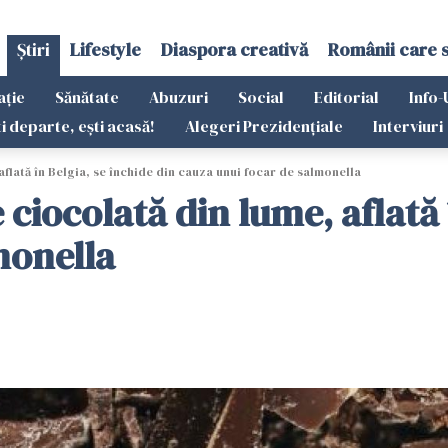
Știri
Lifestyle
Diaspora creativă
Românii care 
ație
Sănătate
Abuzuri
Social
Editorial
Info-
ti departe, ești acasă!
Alegeri Prezidențiale
Interviuri
flată în Belgia, se închide din cauza unui focar de salmonella
ciocolată din lume, aflată î
monella