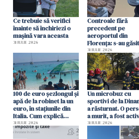
Ce trebuie să verifici
Controale fără
înainte să închiriezi o
precedent pe
mașină vara aceasta
aeroportul din
Florența: s-au găsi
31 IULIE 2026
capete de aligator 
31 IULIE 2026
sumă imensă de ba
100 de euro șezlongul și
Un microbuz cu
apă de la robinet la un
sportivi de la Dina
euro, în stațiunile din
a răsturnat. O per
Italia. Cum explică
a murit, a fost acti
autoritățile
planul roșu de
31 IULIE 2026
31 IULIE 2026
intervenție