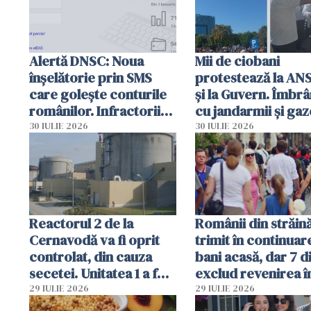
Alertă DNSC: Noua
Mii de ciobani
înșelătorie prin SMS
protestează la AN
care golește conturile
și la Guvern. Îmbrâ
românilor. Infractorii
cu jandarmii și gaz
folosesc numele
lacrimogene
30 IULIE 2026
30 IULIE 2026
Ghișeul.ro și al Poliției
Române
Reactorul 2 de la
Românii din străin
Cernavodă va fi oprit
trimit în continuar
controlat, din cauza
bani acasă, dar 7 d
secetei. Unitatea 1 a fost
exclud revenirea î
deja oprită
29 IULIE 2026
29 IULIE 2026