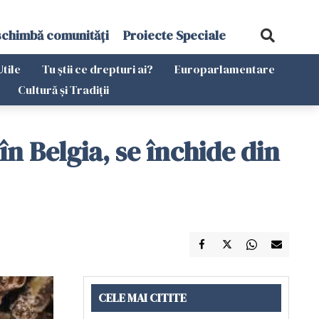
schimbă comunități
Proiecte Speciale
Utile
Tu știi ce drepturi ai?
Europarlamentare
Cultură și Tradiții
n Belgia, se închide din
CELE MAI CITITE