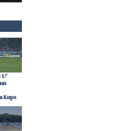
 U'
 un
la Kups