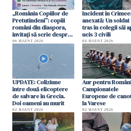
„România Copiilor de
Incident în Crimee
Pretutindeni”: copiii
anexată: Un soldat 
români din diaspora,
tras în colegii săi a
invitați să scrie despre
ucis 3 civili
România într-un volum
06 AUGUST 2026
04 AUGUST 2026
special
UPDATE: Coliziune
Aur pentru Români
între două elicoptere
Campionatele
de salvare în Grecia.
Europene de canot
Doi oameni au murit
la Varese
02 AUGUST 2026
02 AUGUST 2026