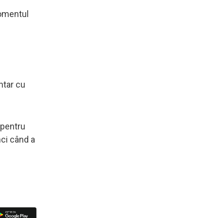
momentul
entar cu
 pentru
nci când a