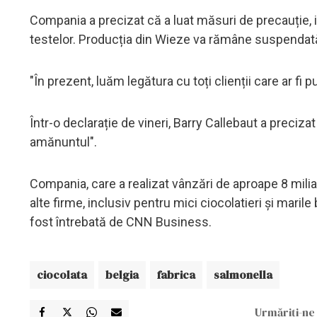
Compania a precizat că a luat măsuri de precauție,
testelor. Producția din Wieze va rămâne suspendată 
"În prezent, luăm legătura cu toți clienții care ar fi 
Într-o declarație de vineri, Barry Callebaut a preciza
amănuntul".
Compania, care a realizat vânzări de aproape 8 milia
alte firme, inclusiv pentru mici ciocolatieri și maril
fost întrebată de CNN Business.
ciocolata
belgia
fabrica
salmonella
Urmăriți-ne 