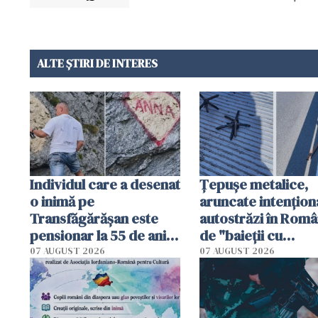
ALTE ȘTIRI DE INTERES
Individul care a desenat
Țepușe metalice,
o inimă pe
aruncate intențion
Transfăgărășan este
autostrăzi în Româ
pensionar la 55 de ani.
de "baieții cu
Poliția l-a identificat
platforme": "Mi-au
07 AUGUST 2026
07 AUGUST 2026
cerut 1200 lei să m
tracteze"