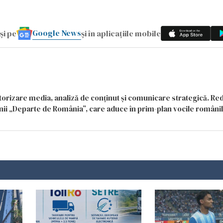
Google News
și pe
și în aplicațiile mobile
itorizare media, analiză de conținut și comunicare strategică. Re
siunii „Departe de România”, care aduce în prim-plan vocile români