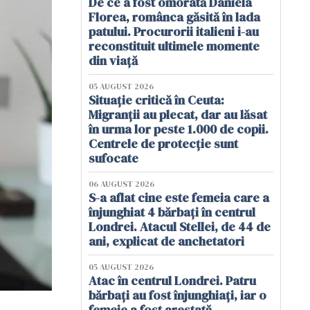
De ce a fost omorâtă Daniela
Florea, românca găsită în lada
patului. Procurorii italieni i-au
reconstituit ultimele momente
din viață
05 AUGUST 2026
Situație critică în Ceuta:
Migranții au plecat, dar au lăsat
în urma lor peste 1.000 de copii.
Centrele de protecție sunt
sufocate
06 AUGUST 2026
S-a aflat cine este femeia care a
înjunghiat 4 bărbați în centrul
Londrei. Atacul Stellei, de 44 de
ani, explicat de anchetatori
05 AUGUST 2026
Atac în centrul Londrei. Patru
bărbați au fost înjunghiați, iar o
femeie a fost arestată