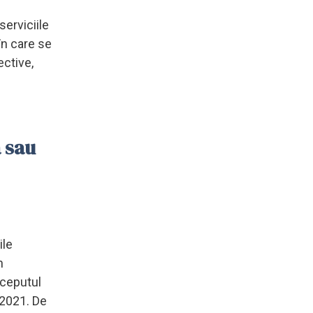
serviciile
 în care se
ective,
a sau
ile
n
nceputul
e 2021. De