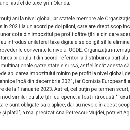
unei astfel de taxe şi în Olanda.
ulţi ani la nivel global, iar statele membre ale Organizaţi
n 2021 la un acord pe doi piloni, care are drept scop inc
unor cote din impozitul pe profit către ţările din care ace
au introdus unilateral taxe digitale se obligă să le elimine
revederile convenite la nivelul OCDE. Organizaţia internaţ
a pilonului I din acord, referitor la distribuirea parţială 
 multinaţionale către statele sursă, astfel încât acesta să
de aplicarea impozitului minim pe profit la nivel global, d
 tehnice încă din decembrie 2021, iar Comisia Europeană a
re de la 1 ianuarie 2023. Astfel, cel puţin pe termen scurt,
 mod similar cu alte ţări europene, a fost introdusă "Taxa N
are sunt obligate să o aplice, dar au nevoie în acest scop
şi plată", a mai precizat Ana Petrescu-Mujdei, potrivit Ag