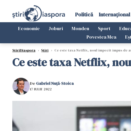
Politică
Internațional
Economie
Joburi
Monden
Sport
Educ
Povestea Mea
Eș
StiriDiaspora
›
Știri
›
Ce este taxa Netflix, noul impozit impus de a
Ce este taxa Netflix, no
De
Gabriel Nuță-Stoica
17 IULIE 2022