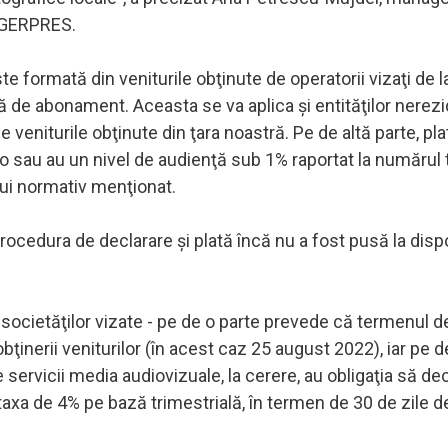
 AGERPRES.
ste formată din veniturile obţinute de operatorii vizaţi de l
mă de abonament. Aceasta se va aplica şi entităţilor nerez
pe veniturile obţinute din ţara noastră. Pe de altă parte, p
o sau au un nivel de audienţă sub 1% raportat la numărul 
lui normativ menţionat.
procedura de declarare şi plată încă nu a fost pusă la disp
 societăţilor vizate - pe de o parte prevede că termenul d
bţinerii veniturilor (în acest caz 25 august 2022), iar pe d
 servicii media audiovizuale, la cerere, au obligaţia să dec
taxa de 4% pe bază trimestrială, în termen de 30 de zile de