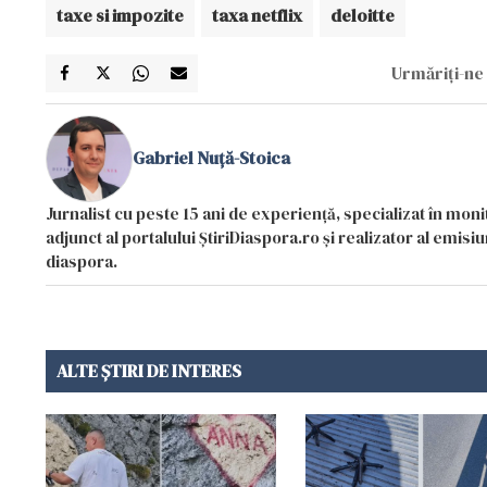
taxe si impozite
taxa netflix
deloitte
Urmăriți-ne 
Gabriel Nuță-Stoica
Jurnalist cu peste 15 ani de experiență, specializat în mon
adjunct al portalului ȘtiriDiaspora.ro și realizator al emi
diaspora.
ALTE ȘTIRI DE INTERES