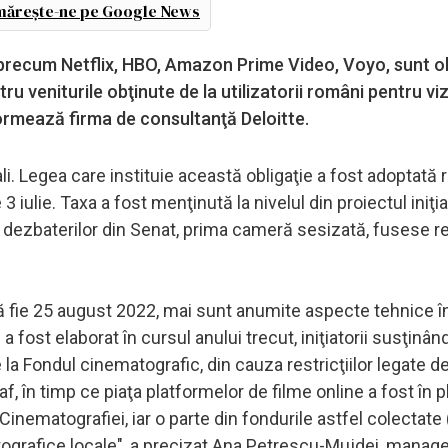
ărește-ne pe Google News
e precum Netflix, HBO, Amazon Prime Video, Voyo, sunt ob
u veniturile obţinute de la utilizatorii români pentru vi
formează firma de consultanţă Deloitte.
cali. Legea care instituie această obligaţie a fost adoptată
 iulie. Taxa a fost menţinută la nivelul din proiectul iniţial
a dezbaterilor din Senat, prima cameră sesizată, fusese r
 să fie 25 august 2022, mai sunt anumite aspecte tehnice 
 a fost elaborat în cursul anului trecut, iniţiatorii susţinân
 la Fondul cinematografic, din cauza restricţiilor legate d
, în timp ce piaţa platformelor de filme online a fost în p
Cinematografiei, iar o parte din fondurile astfel colectate
tografice locale", a precizat Ana Petrescu-Mujdei, manage