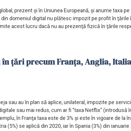
 global, prezent şi în Uniunea Europeană, şi anume taxa pe 
i din domeniul digital nu plătesc impozit pe profit în ţările
rmite acest lucru dacă nu au prezenţă fizică în ţările resp
 în țări precum Franța, Anglia, Itali
eja sau au în plan să aplice, unilateral, impozite pe servici
digitale sau mai redus, cum ar fi "taxa Netflix" (introdusă î
xemplu, în Franţa taxa este de 3% şi este în vigoare de la î
tria (5%) se aplică din 2020, iar în Spania (3%) din ianuari