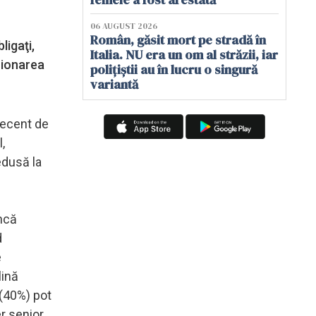
06 AUGUST 2026
Român, găsit mort pe stradă în
ligaţi,
Italia. NU era un om al străzii, iar
zionarea
polițiștii au în lucru o singură
variantă
 recent de
,
edusă la
încă
d
e
lină
 (40%) pot
r senior