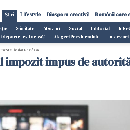
Știri
Lifestyle
Diaspora creativă
Românii care 
ație
Sănătate
Abuzuri
Social
Editorial
Info-
ti departe, ești acasă!
Alegeri Prezidențiale
Interviuri
utoritățile din România
ul impozit impus de autorit