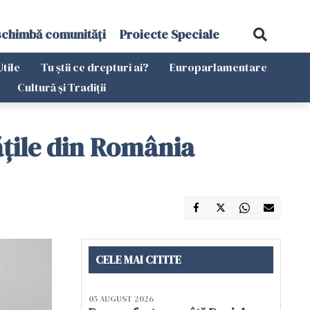
schimbă comunități
Proiecte Speciale
Utile
Tu știi ce drepturi ai?
Europarlamentare
Cultură și Tradiții
ățile din România
CELE MAI CITITE
05 AUGUST 2026