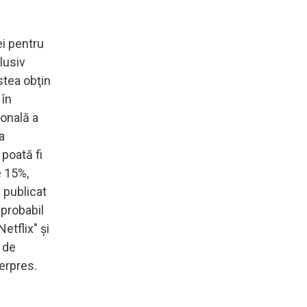
ei pentru
lusiv
stea obţin
 în
ională a
a
 poată fi
e 15%,
 publicat
 probabil
etflix" şi
 de
erpres.