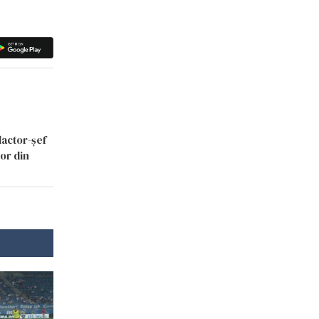
dactor-șef
lor din