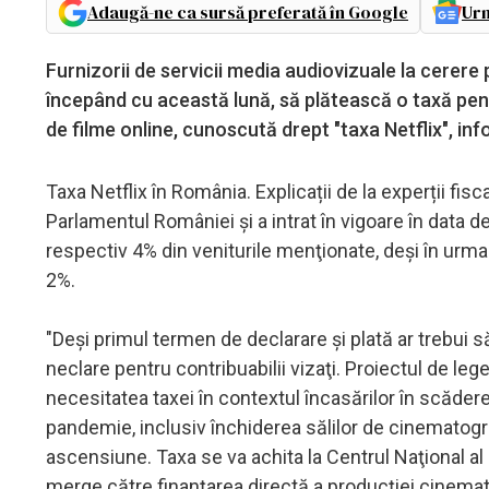
Adaugă-ne ca sursă preferată în Google
Urm
Furnizorii de servicii media audiovizuale la cerer
începând cu această lună, să plătească o taxă pentr
de filme online, cunoscută drept "taxa Netflix", in
Taxa Netflix în România. Explicații de la experții fis
Parlamentul României şi a intrat în vigoare în data de 3
respectiv 4% din veniturile menţionate, deşi în urm
2%.
"Deşi primul termen de declarare şi plată ar trebui
neclare pentru contribuabilii vizaţi. Proiectul de lege
necesitatea taxei în contextul încasărilor în scădere
pandemie, inclusiv închiderea sălilor de cinematograf
ascensiune. Taxa se va achita la Centrul Naţional al 
merge către finanţarea directă a producţiei cinema