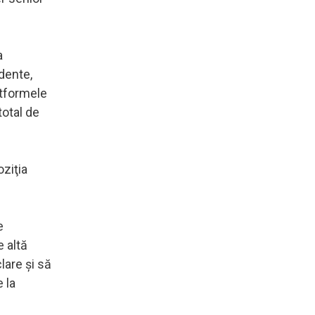
a
idente,
latformele
total de
oziţia
e
e altă
lare şi să
 la