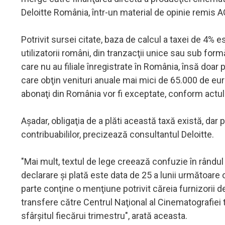
Deloitte România, într-un material de opinie remis
Potrivit sursei citate, baza de calcul a taxei de 4% e
utilizatorii români, din tranzacţii unice sau sub for
care nu au filiale înregistrate în România, însă doar 
care obţin venituri anuale mai mici de 65.000 de eur
abonaţi din România vor fi exceptate, conform actu
Aşadar, obligaţia de a plăti această taxă există, dar 
contribuabililor, precizează consultantul Deloitte.
"Mai mult, textul de lege creează confuzie în rândul
declarare şi plată este data de 25 a lunii următoare o
parte conţine o menţiune potrivit căreia furnizorii de
transfere către Centrul Naţional al Cinematografiei 
sfârşitul fiecărui trimestru", arată aceasta.