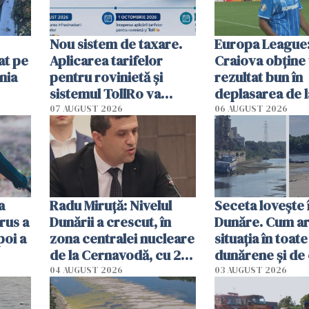
Nou sistem de taxare.
Europa League:
at pe
Aplicarea tarifelor
Craiova obține
nia
pentru rovinietă şi
rezultat bun în
sistemul TollRo va
deplasarea de 
începe la 1 octombrie
07 AUGUST 2026
06 AUGUST 2026
ă
a
Radu Miruţă: Nivelul
Seceta lovește 
rus a
Dunării a crescut, în
Dunăre. Cum ar
poi a
zona centralei nucleare
situația în toate
de la Cernavodă, cu 2
dunărene și de
cm faţă de ziua trecută
România resim
04 AUGUST 2026
03 AUGUST 2026
efectele, deși a
în iulie