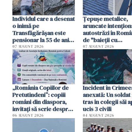
Individul care a desenat
Țepușe metalice,
o inimă pe
aruncate intențion
Transfăgărășan este
autostrăzi în Româ
pensionar la 55 de ani.
de "baieții cu
Poliția l-a identificat
platforme": "Mi-au
07 AUGUST 2026
07 AUGUST 2026
cerut 1200 lei să m
tracteze"
„România Copiilor de
Incident în Crimee
Pretutindeni”: copiii
anexată: Un soldat 
români din diaspora,
tras în colegii săi a
invitați să scrie despre
ucis 3 civili
România într-un volum
06 AUGUST 2026
04 AUGUST 2026
special