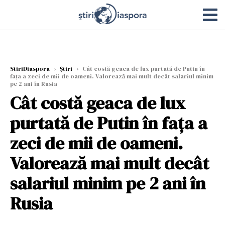
StiriDiaspora
›
Știri
›
Cât costă geaca de lux purtată de Putin în
fața a zeci de mii de oameni. Valorează mai mult decât salariul minim
pe 2 ani în Rusia
Cât costă geaca de lux
purtată de Putin în fața a
zeci de mii de oameni.
Valorează mai mult decât
salariul minim pe 2 ani în
Rusia