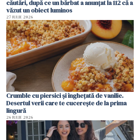
căutări, după ce un bărbat a anunțat la 112 că a
văzut un obiect luminos
27 IULIE 2026
Crumble cu piersici și înghețată de vanilie.
Desertul verii care te cucerește de la prima
lingură
26 IULIE 2026