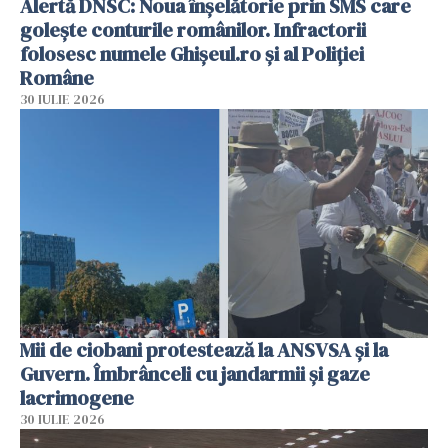
Alertă DNSC: Noua înșelătorie prin SMS care
golește conturile românilor. Infractorii
folosesc numele Ghișeul.ro și al Poliției
Române
30 IULIE 2026
Mii de ciobani protestează la ANSVSA și la
Guvern. Îmbrânceli cu jandarmii și gaze
lacrimogene
30 IULIE 2026