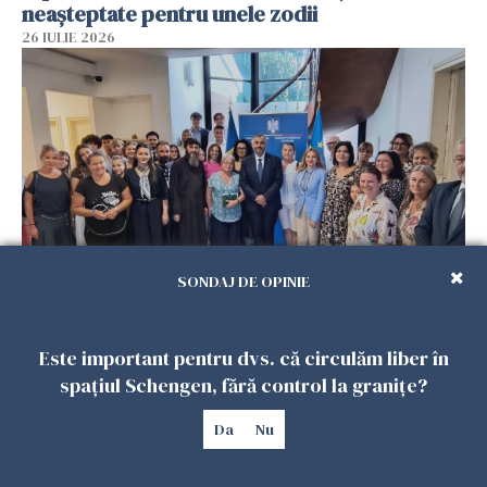
neașteptate pentru unele zodii
26 IULIE 2026
SONDAJ DE OPINIE
Accidente, spitalizare sau alte urgențe?
Consulatul României la Roma promite
Este important pentru dvs. că circulăm liber în
intervenții în doar 24 de ore
spațiul Schengen, fără control la granițe?
26 IULIE 2026
Da
Nu