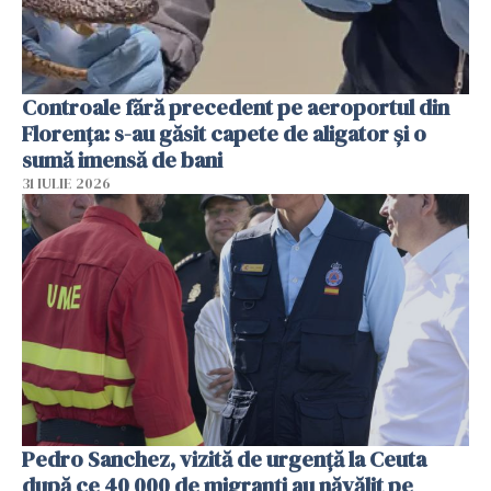
Controale fără precedent pe aeroportul din
Florența: s-au găsit capete de aligator și o
sumă imensă de bani
31 IULIE 2026
Pedro Sanchez, vizită de urgență la Ceuta
după ce 40 000 de migranți au năvălit pe