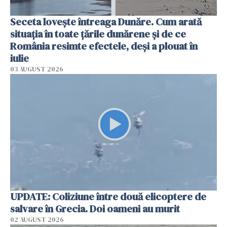
Seceta lovește întreaga Dunăre. Cum arată
situația în toate țările dunărene și de ce
România resimte efectele, deși a plouat în
iulie
03 AUGUST 2026
UPDATE: Coliziune între două elicoptere de
salvare în Grecia. Doi oameni au murit
02 AUGUST 2026