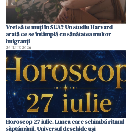
Vrei să te muți în SUA? Un studiu Harvard
arată ce se întâmplă cu sănătatea multor
imigranți
26 IULIE 2026
Horoscop 27 iulie. Lunea care schimbă ritmul
săptămânii. Universul deschide uși