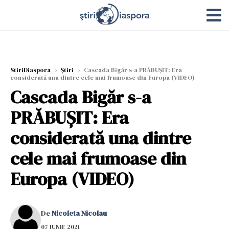
StiriDiaspora
›
Știri
›
Cascada Bigăr s-a PRĂBUȘIT: Era
considerată una dintre cele mai frumoase din Europa (VIDEO)
Cascada Bigăr s-a
PRĂBUȘIT: Era
considerată una dintre
cele mai frumoase din
Europa (VIDEO)
De
Nicoleta Nicolau
07 IUNIE 2021