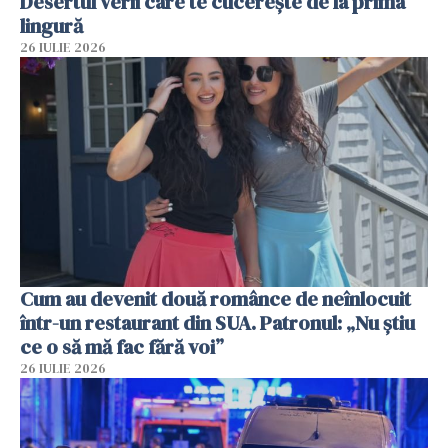
Desertul verii care te cucerește de la prima
lingură
26 IULIE 2026
Cum au devenit două românce de neînlocuit
într-un restaurant din SUA. Patronul: „Nu știu
ce o să mă fac fără voi”
26 IULIE 2026