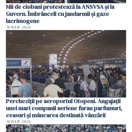
Mii de ciobani protestează la ANSVSA și la
Guvern. Îmbrânceli cu jandarmii și gaze
lacrimogene
30 IULIE 2026
Percheziții pe aeroportul Otopeni. Angajații
unei mari companii aeriene furau parfumuri,
ceasuri și mâncarea destinată vânzării
30 IULIE 2026