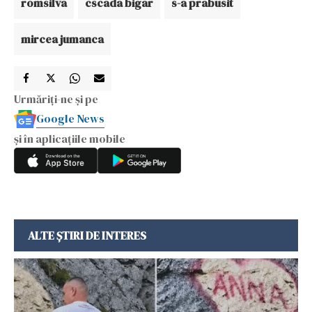
romsilva
cscada bigar
s-a prabusit
mircea jumanca
Urmăriți-ne și pe
Google News
și în aplicațiile mobile
ALTE ȘTIRI DE INTERES