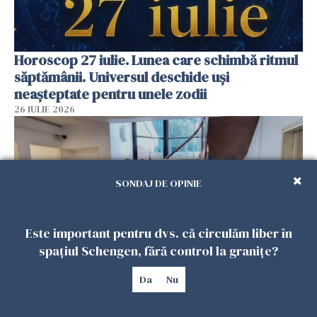
Horoscop 27 iulie. Lunea care schimbă ritmul
săptămânii. Universul deschide uși
neașteptate pentru unele zodii
26 IULIE 2026
SONDAJ DE OPINIE
Este important pentru dvs. că circulăm liber în
spațiul Schengen, fără control la granițe?
Da
Nu
Accidente, spitalizare sau alte urgențe?
Consulatul României la Roma promite