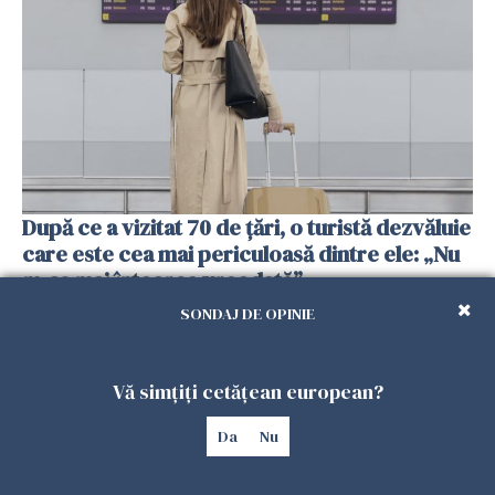
După ce a vizitat 70 de țări, o turistă dezvăluie
care este cea mai periculoasă dintre ele: „Nu
m-aș mai întoarce vreodată”
07 IUNIE 2025
SONDAJ DE OPINIE
Vă simțiți cetățean european?
Da
Nu