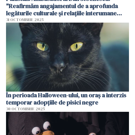
"Reafirmăm angajamentul de a aprofunda
legăturile culturale și relațiile interumane
dintre România și Pakistan"
31 OCTOMBRIE 2025
În perioada Halloween-ului, un oraș a interzis
temporar adopțiile de pisici negre
30 OCTOMBRIE 2025