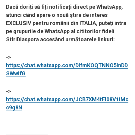
Dacă doriți să fiți notificați direct pe WhatsApp,
atunci când apare o nouă știre de interes
EXCLUSIV pentru românii din ITALIA, puteți intra
pe grupurile de WhatsApp al cititorilor fideli
StiriDiaspora accesând următoarele linkuri:
->
https://chat.whatsapp.com/DIfmKOQTNNO5InDD
SWwifG
->
https://chat.whatsapp.com/JCB7XM4tEl08V1iMc
c9g8N