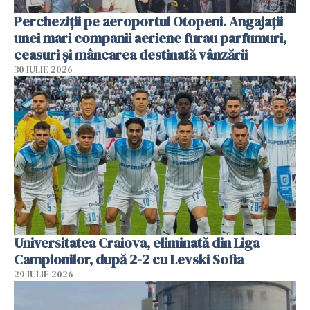
Percheziții pe aeroportul Otopeni. Angajații
unei mari companii aeriene furau parfumuri,
ceasuri și mâncarea destinată vânzării
30 IULIE 2026
Universitatea Craiova, eliminată din Liga
Campionilor, după 2-2 cu Levski Sofia
29 IULIE 2026