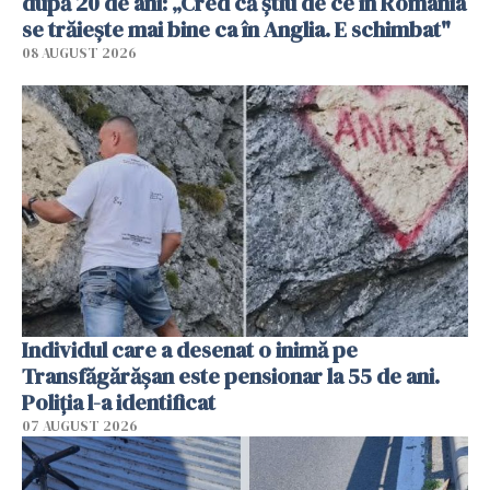
după 20 de ani: „Cred că știu de ce în România
se trăiește mai bine ca în Anglia. E schimbat"
08 AUGUST 2026
Individul care a desenat o inimă pe
Transfăgărășan este pensionar la 55 de ani.
Poliția l-a identificat
07 AUGUST 2026