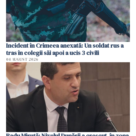
Incident în Crimeea anexată: Un soldat rus a
tras în colegii săi apoi a ucis 3 civili
04 AUGUST 2026
Radu Miruţă: Nivelul Dunării a crescut, în zona