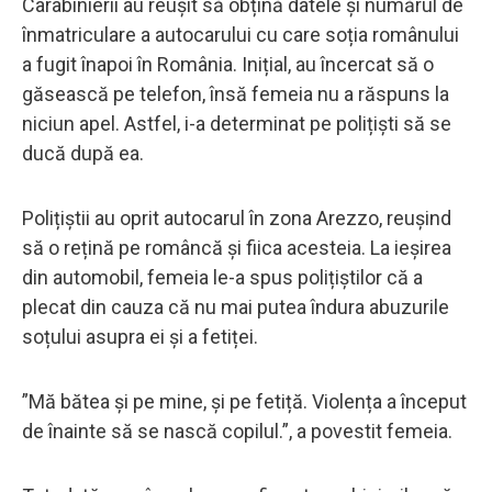
Carabinierii au reușit să obțină datele și numărul de
înmatriculare a autocarului cu care soția românului
a fugit înapoi în România. Inițial, au încercat să o
găsească pe telefon, însă femeia nu a răspuns la
niciun apel. Astfel, i-a determinat pe polițiști să se
ducă după ea.
Polițiștii au oprit autocarul în zona Arezzo, reușind
să o rețină pe româncă și fiica acesteia. La ieșirea
din automobil, femeia le-a spus polițiștilor că a
plecat din cauza că nu mai putea îndura abuzurile
soțului asupra ei și a fetiței.
”Mă bătea și pe mine, și pe fetiță. Violența a început
de înainte să se nască copilul.”, a povestit femeia.