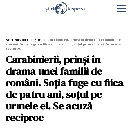
StiriDiaspora
›
Știri
›
Carabinierii, prinși în drama unei familii de
români. Soția fuge cu fiica de patru ani, soțul pe urmele ei. Se acuză
reciproc
Carabinierii, prinși în
drama unei familii de
români. Soția fuge cu fiica
de patru ani, soțul pe
urmele ei. Se acuză
reciproc