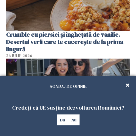
Crumble cu piersici și înghețată de vanilie.
Desertul verii care te cucerește de la prima
lingură
26 IULIE 2026
SONDAJ DE OPINIE
Credeți că UE susține dezvoltarea României?
Da
Nu
Cum au devenit două românce de neînlocuit