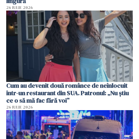
lingură
26 IULIE 2026
Cum au devenit două românce de neînlocuit
într-un restaurant din SUA. Patronul: „Nu știu
ce o să mă fac fără voi”
26 IULIE 2026