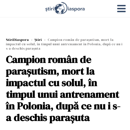
StiriDiaspora
›
Știri
›
Campion român de parașutism, mort la
impactul cu solul, în timpul unui antrenament în Polonia, după ce nu i
s-a deschis parașuta
Campion român de
parașutism, mort la
impactul cu solul, în
timpul unui antrenament
în Polonia, după ce nu i s-
a deschis parașuta