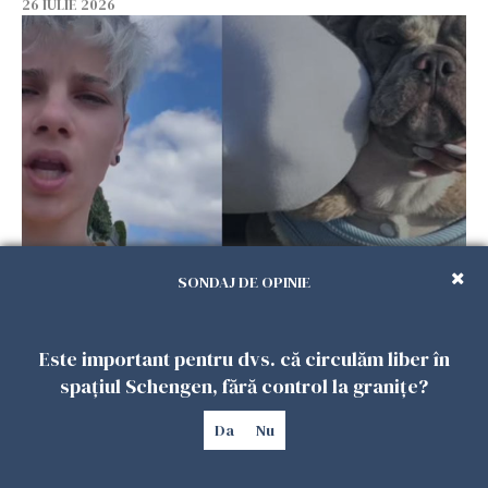
26 IULIE 2026
Ce a pățit o româncă în timp ce își plimba
SONDAJ DE OPINIE
câinele în Germania. Mesajul ei a stârnit
dezbateri aprinse
25 IULIE 2026
Este important pentru dvs. că circulăm liber în
spațiul Schengen, fără control la granițe?
Da
Nu