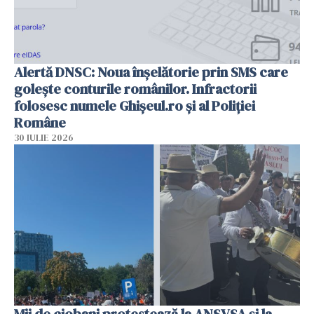
Alertă DNSC: Noua înșelătorie prin SMS care
golește conturile românilor. Infractorii
folosesc numele Ghișeul.ro și al Poliției
Române
30 IULIE 2026
Mii de ciobani protestează la ANSVSA și la