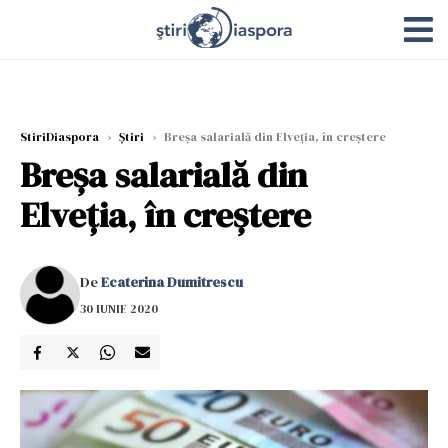
StiriDiaspora
›
Știri
›
Breșa salarială din Elveția, în creștere
Breșa salarială din
Elveția, în creștere
De
Ecaterina Dumitrescu
30 IUNIE 2020