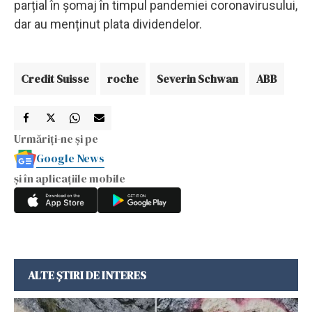
parțial în șomaj în timpul pandemiei coronavirusului,
dar au menținut plata dividendelor.
Credit Suisse
roche
Severin Schwan
ABB
Urmăriți-ne și pe
Google News
și în aplicațiile mobile
ALTE ȘTIRI DE INTERES