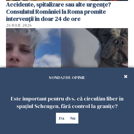
Accidente, spitalizare sau alte urgențe?
Consulatul României la Roma promite
intervenții în doar 24 de ore
26 IULIE 2026
SONDAJ DE OPINIE
Este important pentru dvs. că circulăm liber în
Ce a pățit o româncă în timp ce își plimba
spațiul Schengen, fără control la granițe?
câinele în Germania. Mesajul ei a stârnit
dezbateri aprinse
Da
Nu
25 IULIE 2026