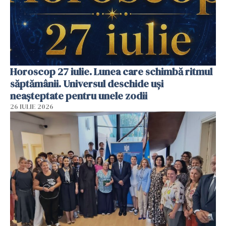
Horoscop 27 iulie. Lunea care schimbă ritmul
săptămânii. Universul deschide uși
neașteptate pentru unele zodii
26 IULIE 2026