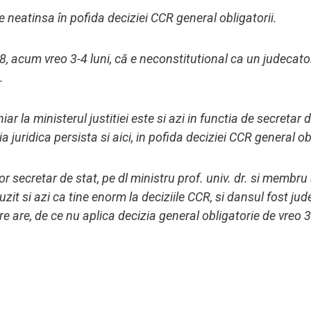
 e neatinsa în pofida deciziei CCR general obligatorii.
, acum vreo 3-4 luni, că e neconstitutional ca un judecator
.
hiar la ministerul justitiei este si azi in functia de secretar 
 juridica persista si aici, in pofida deciziei CCR general obl
tor secretar de stat, pe dl ministru prof. univ. dr. si membru 
zit si azi ca tine enorm la deciziile CCR, si dansul fost ju
e are, de ce nu aplica decizia general obligatorie de vreo 3 