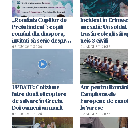
„România Copiilor de
Incident în Crimee
Pretutindeni”: copiii
anexată: Un soldat 
români din diaspora,
tras în colegii săi a
invitați să scrie despre
ucis 3 civili
România într-un volum
06 AUGUST 2026
04 AUGUST 2026
special
UPDATE: Coliziune
Aur pentru Români
între două elicoptere
Campionatele
de salvare în Grecia.
Europene de canot
Doi oameni au murit
la Varese
02 AUGUST 2026
02 AUGUST 2026