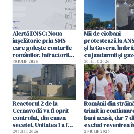
Alertă DNSC: Noua
Mii de ciobani
înșelătorie prin SMS
protestează la AN
care golește conturile
și la Guvern. Îmbrâ
românilor. Infractorii
cu jandarmii și gaz
folosesc numele
lacrimogene
30 IULIE 2026
30 IULIE 2026
Ghișeul.ro și al Poliției
Române
Reactorul 2 de la
Românii din străin
Cernavodă va fi oprit
trimit în continuar
controlat, din cauza
bani acasă, dar 7 d
secetei. Unitatea 1 a fost
exclud revenirea î
deja oprită
29 IULIE 2026
29 IULIE 2026