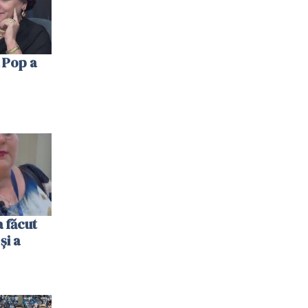
 Pop a
 făcut
și a