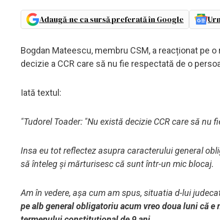
Adaugă-ne ca sursă preferată în Google
Urm
Bogdan Mateescu, membru CSM, a reacționat pe o re
decizie a CCR care să nu fie respectată de o persoa
Iată textul:
"Tudorel Toader: "Nu există decizie CCR care să nu f
Insa eu tot reflectez asupra caracterului general obli
să înteleg și mărturisesc că sunt într-un mic blocaj.
Am în vedere, așa cum am spus, situatia d-lui judecat
pe alb general obligatoriu acum vreo doua luni că e 
termenului constituțional de 9 ani.