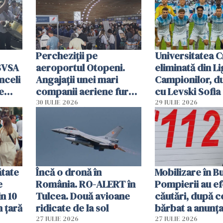
Percheziții pe
Universitatea C
SVSA
aeroportul Otopeni.
eliminată din Li
nceli
Angajații unei mari
Campionilor, d
e
companii aeriene furau
cu Levski Sofia
parfumuri, ceasuri și
30 IULIE 2026
29 IULIE 2026
mâncarea destinată
vânzării
ătate
Încă o dronă în
Mobilizare în B
e
România. RO-ALERT în
Pompierii au ef
in 10
Tulcea. Două avioane
căutări, după c
n țară
ridicate de la sol
bărbat a anunțat
că a văzut un o
27 IULIE 2026
27 IULIE 2026