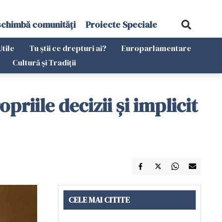
schimbă comunități
Proiecte Speciale
Utile
Tu știi ce drepturi ai?
Europarlamentare
Cultură și Tradiții
iile decizii și implicit
CELE MAI CITITE