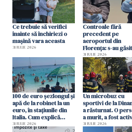
Ce trebuie să verifici
Controale fără
înainte să închiriezi o
precedent pe
mașină vara aceasta
aeroportul din
Florența: s-au găsi
31 IULIE 2026
capete de aligator 
31 IULIE 2026
sumă imensă de ba
100 de euro șezlongul și
Un microbuz cu
apă de la robinet la un
sportivi de la Dina
euro, în stațiunile din
a răsturnat. O per
Italia. Cum explică
a murit, a fost acti
autoritățile
planul roșu de
31 IULIE 2026
31 IULIE 2026
intervenție