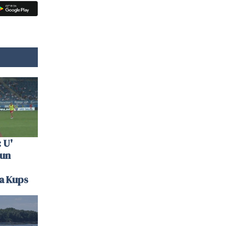
 U'
 un
la Kups