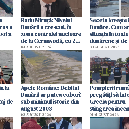
a
Radu Miruţă: Nivelul
Seceta lovește 
rus a
Dunării a crescut, în
Dunăre. Cum ar
poi a
zona centralei nucleare
situația în toate
de la Cernavodă, cu 2
dunărene și de
cm faţă de ziua trecută
România resim
04 AUGUST 2026
03 AUGUST 2026
efectele, deși a
în iulie
a la
Apele Române: Debitul
Pompierii româ
Dunării ar putea coborî
pregătiţi să int
aj de
sub minimul istoric din
Grecia pentru
august 2003
stingerea incen
02 AUGUST 2026
01 AUGUST 2026