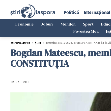
Politică
Internațional
Economie
Joburi
Monden
Sport
Educ
Povestea Mea
Eș
StiriDiaspora
›
Știri
›
Bogdan Mateescu, membru CSM: CCR își încălc
Bogdan Mateescu, membru
CONSTITUȚIA
02 IUNIE 2018