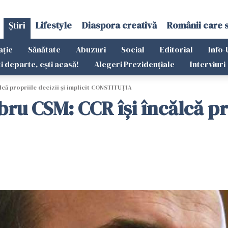
Știri
Lifestyle
Diaspora creativă
Românii care 
ație
Sănătate
Abuzuri
Social
Editorial
Info-
ti departe, ești acasă!
Alegeri Prezidențiale
Interviuri
ă propriile decizii și implicit CONSTITUȚIA
 CSM: CCR își încălcă propr