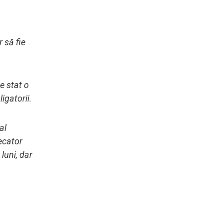
 să fie
de stat o
igatorii.
al
decator
luni, dar