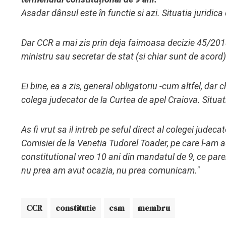
Asadar dânsul este în functie si azi. Situatia juridica
Dar CCR a mai zis prin deja faimoasa decizie 45/2018
ministru sau secretar de stat (si chiar sunt de acord)
Ei bine, ea a zis, general obligatoriu -cum altfel, dar c
colega judecator de la Curtea de apel Craiova. Situatia
As fi vrut sa il intreb pe seful direct al colegei judeca
Comisiei de la Venetia Tudorel Toader, pe care l-am au
constitutional vreo 10 ani din mandatul de 9, ce parer
nu prea am avut ocazia, nu prea comunicam."
CCR
constitutie
csm
membru