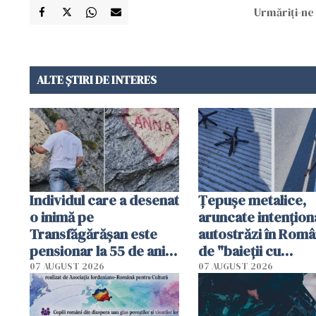
Urmăriți-ne 
ALTE ȘTIRI DE INTERES
Individul care a desenat
Țepușe metalice,
o inimă pe
aruncate intențion
Transfăgărășan este
autostrăzi în Româ
pensionar la 55 de ani.
de "baieții cu
Poliția l-a identificat
platforme": "Mi-au
07 AUGUST 2026
07 AUGUST 2026
cerut 1200 lei să m
tracteze"