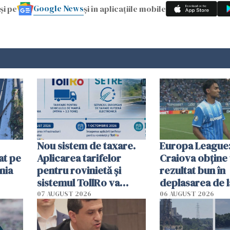
Google News
și pe
și în aplicațiile mobile
Nou sistem de taxare.
Europa League:
at pe
Aplicarea tarifelor
Craiova obține
nia
pentru rovinietă şi
rezultat bun în
sistemul TollRo va
deplasarea de 
începe la 1 octombrie
07 AUGUST 2026
06 AUGUST 2026
ă