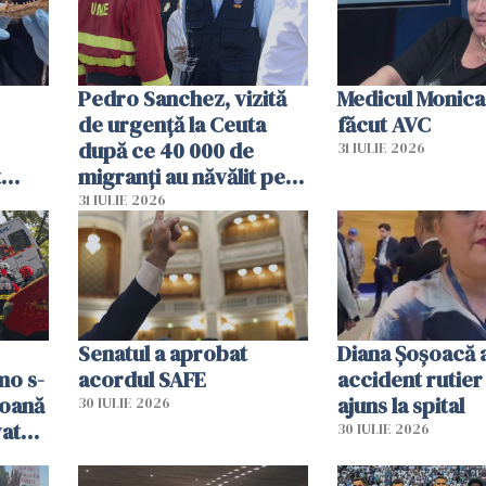
Pedro Sanchez, vizită
Medicul Monica
de urgență la Ceuta
făcut AVC
după ce 40 000 de
31 IULIE 2026
t
migranți au năvălit pe
și o
teritoriul spaniol: „Vom
31 IULIE 2026
ni
mobiliza toate
resursele"
Senatul a aprobat
Diana Șoșoacă a
mo s-
acordul SAFE
accident rutier 
soană
ajuns la spital
30 IULIE 2026
vat
30 IULIE 2026