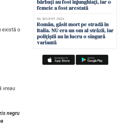
bărbați au fost înjunghiați, iar o
femeie a fost arestată
06 AUGUST 2026
Român, găsit mort pe stradă în
 există o
Italia. NU era un om al străzii, iar
polițiștii au în lucru o singură
variantă
că vreau
zis negru
ea