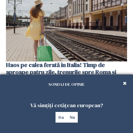
Haos pe calea ferată în Italia! Timp de
aproape patru zile, trenurile spre Roma și
Milano pot întârzia până la 3 ore
SONDAJ DE OPINIE
25 IULIE 2026
Vă simțiți cetățean european?
Da
Nu