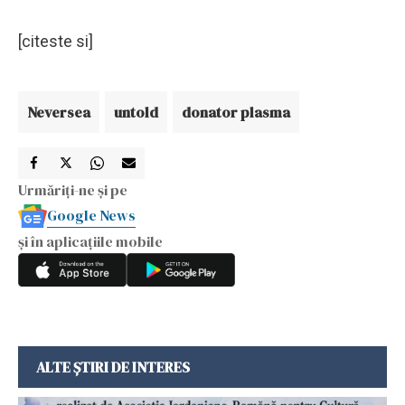
[citeste si]
Neversea
untold
donator plasma
Urmăriți-ne și pe
Google News
și în aplicațiile mobile
ALTE ȘTIRI DE INTERES