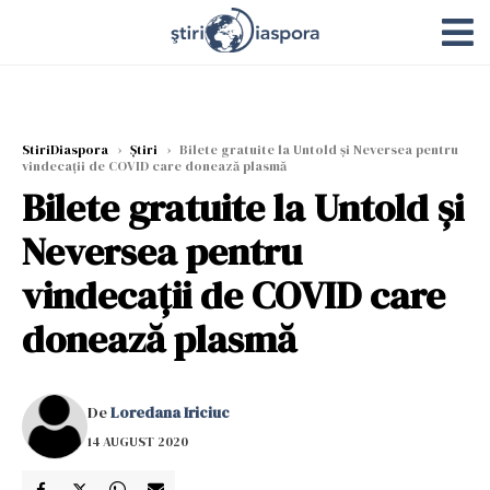
StiriDiaspora
›
Știri
›
Bilete gratuite la Untold și Neversea pentru
vindecații de COVID care donează plasmă
Bilete gratuite la Untold și
Neversea pentru
vindecații de COVID care
donează plasmă
De
Loredana Iriciuc
14 AUGUST 2020