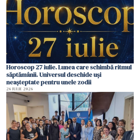
Horoscop 27 iulie. Lunea care schimbă ritmul
săptămânii. Universul deschide uși
neașteptate pentru unele zodii
26 IULIE 2026