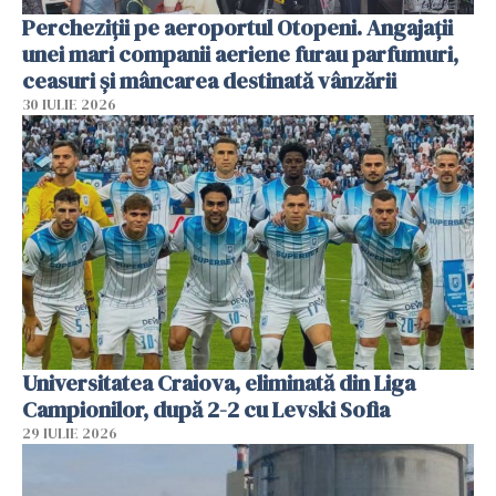
Percheziții pe aeroportul Otopeni. Angajații
unei mari companii aeriene furau parfumuri,
ceasuri și mâncarea destinată vânzării
30 IULIE 2026
Universitatea Craiova, eliminată din Liga
Campionilor, după 2-2 cu Levski Sofia
29 IULIE 2026