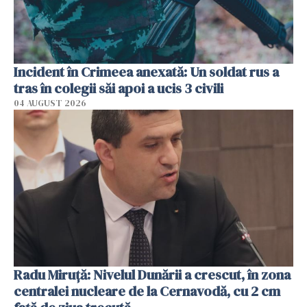
Incident în Crimeea anexată: Un soldat rus a
tras în colegii săi apoi a ucis 3 civili
04 AUGUST 2026
Radu Miruţă: Nivelul Dunării a crescut, în zona
centralei nucleare de la Cernavodă, cu 2 cm