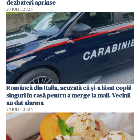
dezbateri aprinse
25 IULIE 2026
Româncă din Italia, acuzată că și-a lăsat copiii
singuri în casă pentru a merge la mall. Vecinii
au dat alarma
25 IULIE 2026