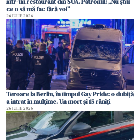
într-un restaurant din SUA. Patronul: „Nu știu
ce o să mă fac fără voi”
26 IULIE 2026
Teroare la Berlin, în timpul Gay Pride: o dubiță
a intrat în mulțime. Un mort și 15 răniți
26 IULIE 2026