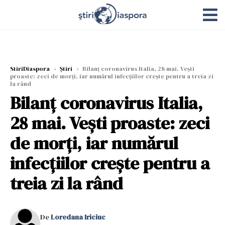
StiriDiaspora
›
Știri
›
Bilanț coronavirus Italia, 28 mai. Vești
proaste: zeci de morți, iar numărul infecțiilor crește pentru a treia zi
la rând
Bilanț coronavirus Italia,
28 mai. Vești proaste: zeci
de morți, iar numărul
infecțiilor crește pentru a
treia zi la rând
De
Loredana Iriciuc