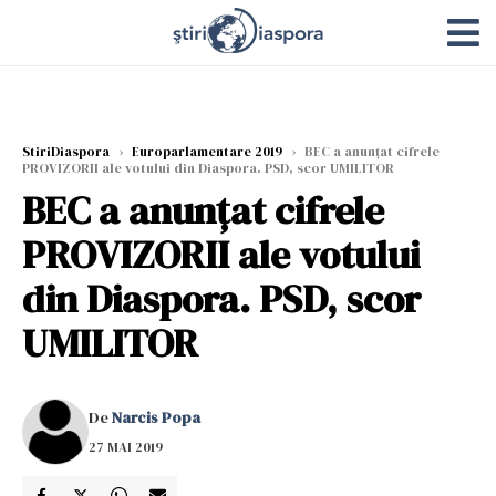
StiriDiaspora
›
Europarlamentare 2019
›
BEC a anunțat cifrele
PROVIZORII ale votului din Diaspora. PSD, scor UMILITOR
BEC a anunțat cifrele
PROVIZORII ale votului
din Diaspora. PSD, scor
UMILITOR
De
Narcis Popa
27 MAI 2019