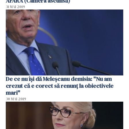
AFARĂ (Camera ascunsă)
31 MAI 2019
De ce nu îşi dă Meleşcanu demisia: "Nu am
crezut că e corect să renunţ la obiectivele
mari"
30 MAI 2019