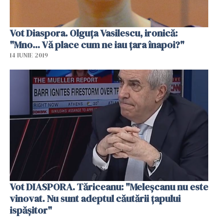
Vot Diaspora. Olguţa Vasilescu, ironică:
"Mno... Vă place cum ne iau ţara înapoi?"
14 IUNIE 2019
Vot DIASPORA. Tăriceanu: "Meleşcanu nu este
vinovat. Nu sunt adeptul căutării ţapului
ispăşitor"