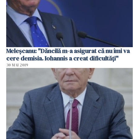
Meleşcanu: "Dăncilă m-a asigurat că nu îmi va
cere demisia. Iohannis a creat dificultăţi"
30 MAI 2019