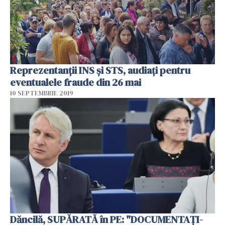
Reprezentanții INS și STS, audiați pentru
eventualele fraude din 26 mai
10 SEPTEMBRIE 2019
Dăncilă, SUPĂRATĂ în PE: "DOCUMENTAŢI-