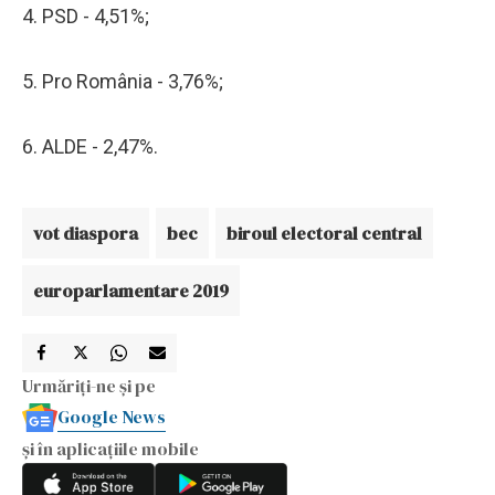
4. PSD - 4,51%;
5. Pro România - 3,76%;
6. ALDE - 2,47%.
vot diaspora
bec
biroul electoral central
europarlamentare 2019
Urmăriți-ne și pe
Google News
și în aplicațiile mobile