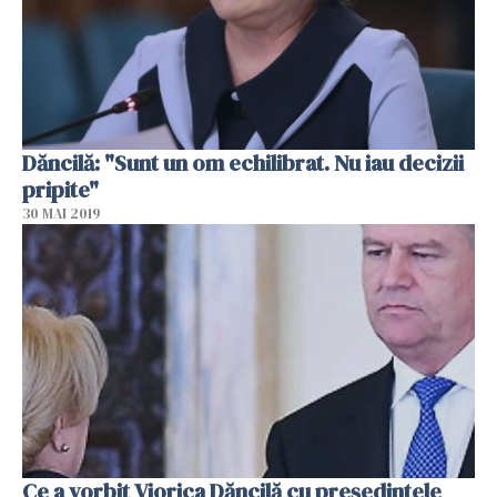
Dăncilă: "Sunt un om echilibrat. Nu iau decizii
pripite"
30 MAI 2019
Ce a vorbit Viorica Dăncilă cu preşedintele