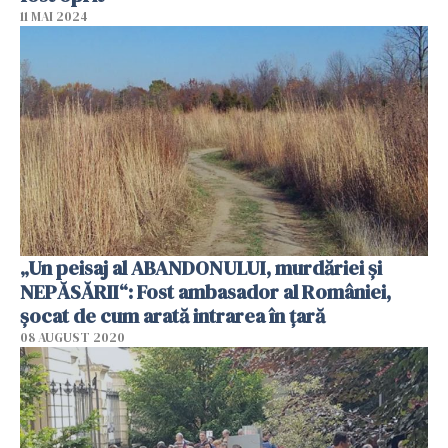
11 MAI 2024
„Un peisaj al ABANDONULUI, murdăriei și
NEPĂSĂRII“: Fost ambasador al României,
șocat de cum arată intrarea în țară
08 AUGUST 2020