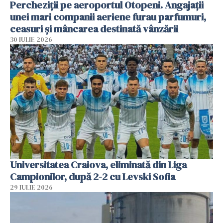
Percheziții pe aeroportul Otopeni. Angajații
unei mari companii aeriene furau parfumuri,
ceasuri și mâncarea destinată vânzării
30 IULIE 2026
Universitatea Craiova, eliminată din Liga
Campionilor, după 2-2 cu Levski Sofia
29 IULIE 2026