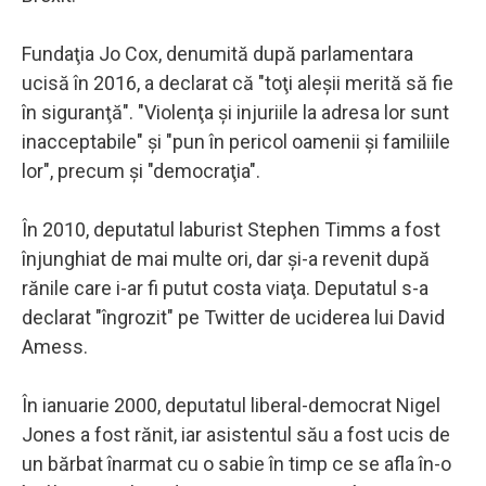
Fundaţia Jo Cox, denumită după parlamentara
ucisă în 2016, a declarat că "toţi aleşii merită să fie
în siguranţă". "Violenţa şi injuriile la adresa lor sunt
inacceptabile" şi "pun în pericol oamenii şi familiile
lor", precum şi "democraţia".
În 2010, deputatul laburist Stephen Timms a fost
înjunghiat de mai multe ori, dar şi-a revenit după
rănile care i-ar fi putut costa viaţa. Deputatul s-a
declarat "îngrozit" pe Twitter de uciderea lui David
Amess.
În ianuarie 2000, deputatul liberal-democrat Nigel
Jones a fost rănit, iar asistentul său a fost ucis de
un bărbat înarmat cu o sabie în timp ce se afla în-o