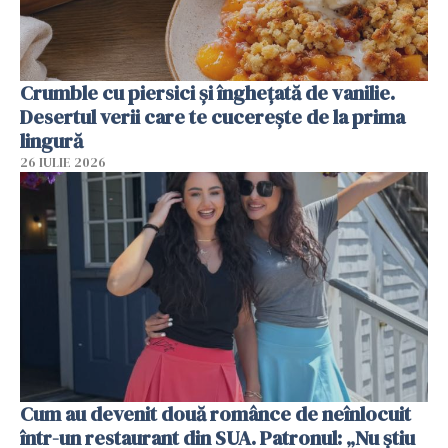
Crumble cu piersici și înghețată de vanilie.
Desertul verii care te cucerește de la prima
lingură
26 IULIE 2026
Cum au devenit două românce de neînlocuit
într-un restaurant din SUA. Patronul: „Nu știu