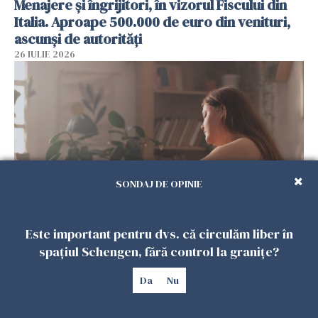
Menajere și îngrijitori, în vizorul Fiscului din
Italia. Aproape 500.000 de euro din venituri,
ascunși de autorități
26 IULIE 2026
SONDAJ DE OPINIE
Vrei să te muți în SUA? Un studiu Harvard
Este important pentru dvs. că circulăm liber în
arată ce se întâmplă cu sănătatea multor
spațiul Schengen, fără control la granițe?
imigranți
Da
Nu
26 IULIE 2026