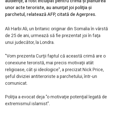
audienţe, a fost inculpat pentru crimă şi plănuirea
unor acte teroriste, au anunţat joi poliţia şi
parchetul, relatează AFP, citată de Agerpres.
Ali Harbi Ali, un britanic originar din Somalia în vârstă
de 25 de ani, urmează să fie prezentat joi în faţa
unui judecător, la Londra.
"Vom prezenta Curţii faptul că această crimă are o
conexiune teroristă, mai precis motivaţii atât
religioase, cât şi ideologice", a precizat Nick Price,
şeful diviziei antiteroriste a parchetului, într-un
comunicat.
Poliţia a evocat deja "o motivaţie potenţial legată de
extremismul islamist".