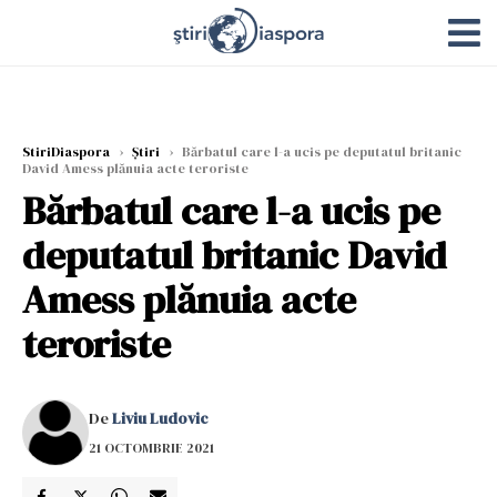
StiriDiaspora
›
Știri
›
Bărbatul care l-a ucis pe deputatul britanic
David Amess plănuia acte teroriste
Bărbatul care l-a ucis pe
deputatul britanic David
Amess plănuia acte
teroriste
De
Liviu Ludovic
21 OCTOMBRIE 2021