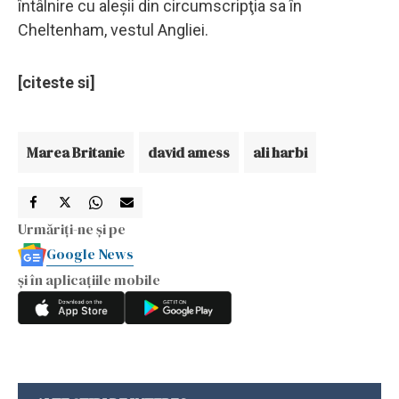
întâlnire cu aleşii din circumscripţia sa în
Cheltenham, vestul Angliei.
[citeste si]
Marea Britanie
david amess
ali harbi
Urmăriți-ne și pe
Google News
și în aplicațiile mobile