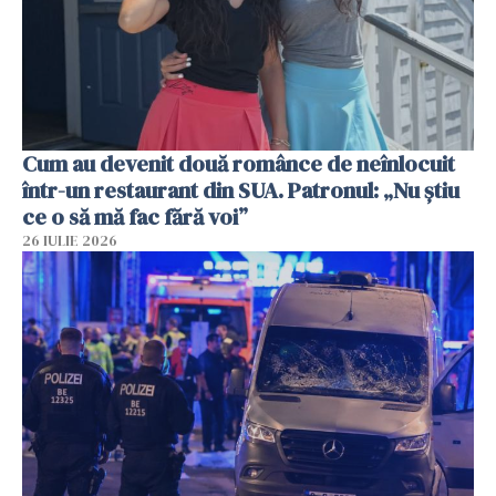
Cum au devenit două românce de neînlocuit
într-un restaurant din SUA. Patronul: „Nu știu
ce o să mă fac fără voi”
26 IULIE 2026