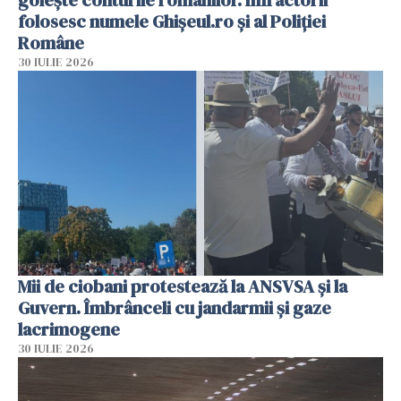
folosesc numele Ghișeul.ro și al Poliției
Române
30 IULIE 2026
Mii de ciobani protestează la ANSVSA și la
Guvern. Îmbrânceli cu jandarmii și gaze
lacrimogene
30 IULIE 2026