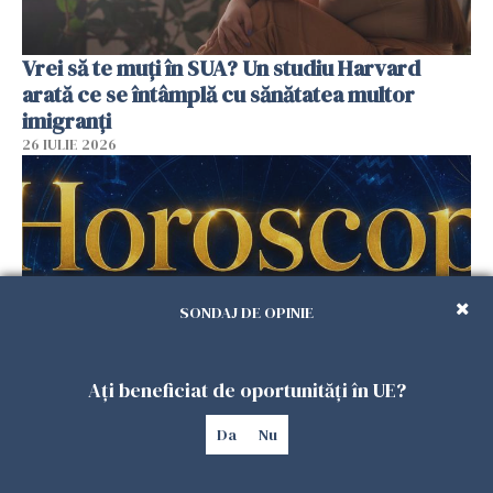
Vrei să te muți în SUA? Un studiu Harvard
arată ce se întâmplă cu sănătatea multor
imigranți
26 IULIE 2026
SONDAJ DE OPINIE
Ați beneficiat de oportunități în UE?
Horoscop 27 iulie. Lunea care schimbă ritmul
Da
Nu
săptămânii. Universul deschide uși
neașteptate pentru unele zodii