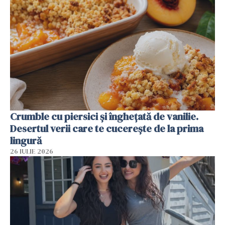
Crumble cu piersici și înghețată de vanilie.
Desertul verii care te cucerește de la prima
lingură
26 IULIE 2026