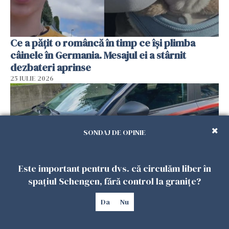
Ce a pățit o româncă în timp ce își plimba
câinele în Germania. Mesajul ei a stârnit
dezbateri aprinse
25 IULIE 2026
SONDAJ DE OPINIE
Este important pentru dvs. că circulăm liber în
spațiul Schengen, fără control la granițe?
Da
Nu
Româncă din Italia, acuzată că și-a lăsat copiii
singuri în casă pentru a merge la mall. Vecinii