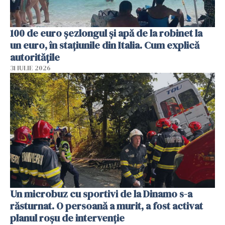
100 de euro șezlongul și apă de la robinet la
un euro, în stațiunile din Italia. Cum explică
autoritățile
31 IULIE 2026
Un microbuz cu sportivi de la Dinamo s-a
răsturnat. O persoană a murit, a fost activat
planul roșu de intervenție