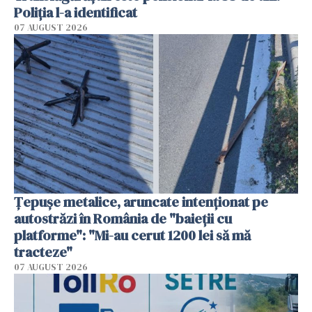
Poliția l-a identificat
07 AUGUST 2026
Țepușe metalice, aruncate intenționat pe
autostrăzi în România de "baieții cu
platforme": "Mi-au cerut 1200 lei să mă
tracteze"
07 AUGUST 2026