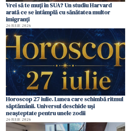
Vrei să te muți în SUA? Un studiu Harvard
arată ce se întâmplă cu sănătatea multor
imigranți
26 IULIE 2026
Horoscop 27 iulie. Lunea care schimbă ritmul
săptămânii. Universul deschide uși
neașteptate pentru unele zodii
26 IULIE 2026