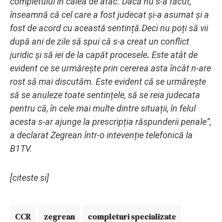
completului în calea de atac. Dacă nu s-a făcut,
înseamnă că cel care a fost judecat și-a asumat și a
fost de acord cu această sentință.
Deci nu poți să vii
după ani de zile să spui că s-a creat un conflict
juridic și să iei de la capăt procesele
.
Este atât de
evident ce se urmărește prin cererea asta încât n-are
rost să mai discutăm. Este evident că se urmărește
să se anuleze toate sentințele, să se reia judecata
pentru că, în cele mai multe dintre situații, în felul
acesta s-ar ajunge la prescripția răspunderii penale
”,
a declarat Zegrean într-o intevenție telefonică la
B1TV.
[citeste si]
CCR
zegrean
completuri specializate