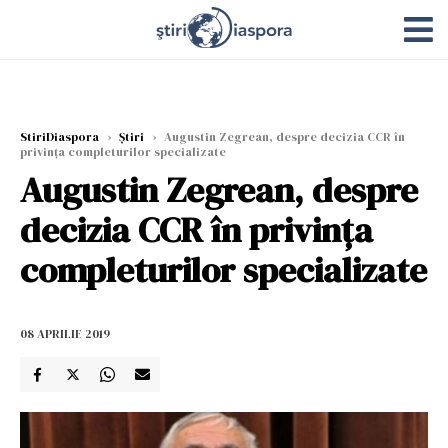
StiriDiaspora
›
Știri
›
Augustin Zegrean, despre decizia CCR în
privința completurilor specializate
Augustin Zegrean, despre
decizia CCR în privința
completurilor specializate
08 APRILIE 2019