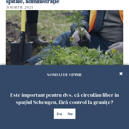
spitale, administrație
31 MARTIE 2025
SONDAJ DE OPINIE
Guvernul aprobă noi măsuri pentru
protejarea românilor plecați la muncă în
străinătate. Reguli mai stricte pentru agenţiile
Este important pentru dvs. că circulăm liber în
de recrutare
spațiul Schengen, fără control la granițe?
27 MARTIE 2025
Da
Nu