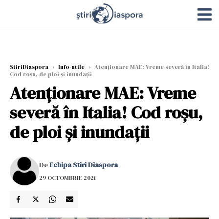
StiriDiaspora
›
Info-utile
›
Atenționare MAE: Vreme severă în Italia!
Cod roșu, de ploi şi inundații
Atenționare MAE: Vreme
severă în Italia! Cod roșu,
de ploi şi inundații
De
Echipa Stiri Diaspora
29 OCTOMBRIE 2021