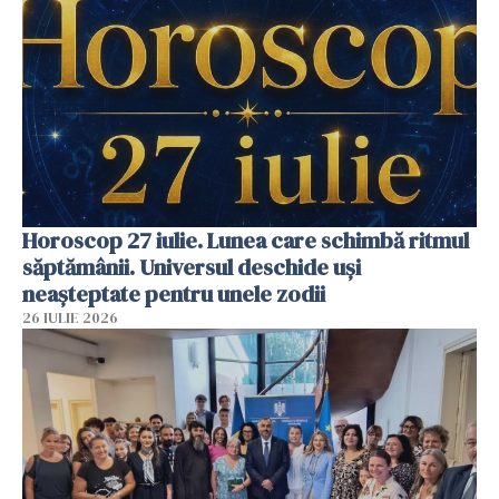
Horoscop 27 iulie. Lunea care schimbă ritmul
săptămânii. Universul deschide uși
neașteptate pentru unele zodii
26 IULIE 2026