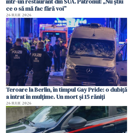
într-un restaurant din SUA. Patronul: „Nu știu
ce o să mă fac fără voi”
26 IULIE 2026
Teroare la Berlin, în timpul Gay Pride: o dubiță
a intrat în mulțime. Un mort și 15 răniți
26 IULIE 2026