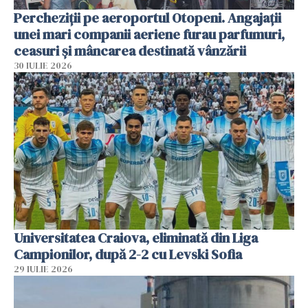
Percheziții pe aeroportul Otopeni. Angajații
unei mari companii aeriene furau parfumuri,
ceasuri și mâncarea destinată vânzării
30 IULIE 2026
Universitatea Craiova, eliminată din Liga
Campionilor, după 2-2 cu Levski Sofia
29 IULIE 2026