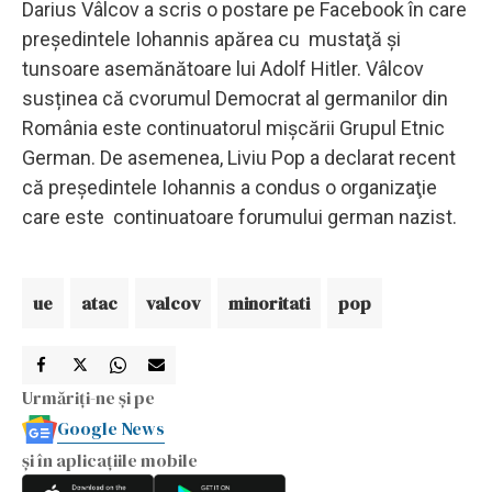
Darius Vâlcov a scris o postare pe Facebook în care
preşedintele Iohannis apărea cu mustaţă şi
tunsoare asemănătoare lui Adolf Hitler. Vâlcov
susținea că cvorumul Democrat al germanilor din
România este continuatorul mişcării Grupul Etnic
German. De asemenea, Liviu Pop a declarat recent
că preşedintele Iohannis a condus o organizaţie
care este continuatoare forumului german nazist.
ue
atac
valcov
minoritati
pop
Urmăriți-ne și pe
Google News
și în aplicațiile mobile