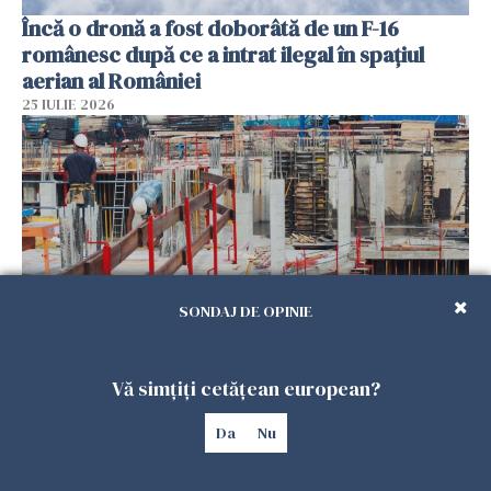
Încă o dronă a fost doborâtă de un F-16
românesc după ce a intrat ilegal în spațiul
aerian al României
25 IULIE 2026
SONDAJ DE OPINIE
Se caută urgent români pentru șantiere din
Vă simțiți cetățean european?
Marea Britanie. Salarii de până la 29 de lire pe
oră
Da
Nu
25 IULIE 2026