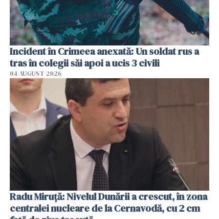
Incident în Crimeea anexată: Un soldat rus a
tras în colegii săi apoi a ucis 3 civili
04 AUGUST 2026
Radu Miruţă: Nivelul Dunării a crescut, în zona
centralei nucleare de la Cernavodă, cu 2 cm