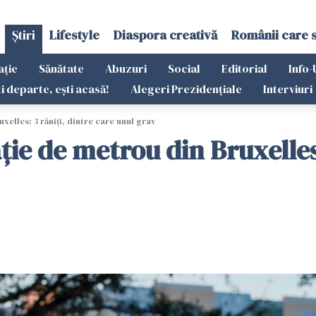
Știri
Lifestyle
Diaspora creativă
Românii care 
ație
Sănătate
Abuzuri
Social
Editorial
Info-
ti departe, ești acasă!
Alegeri Prezidențiale
Interviuri
uxelles: 3 răniţi, dintre care unul grav
aţie de metrou din Bruxelles