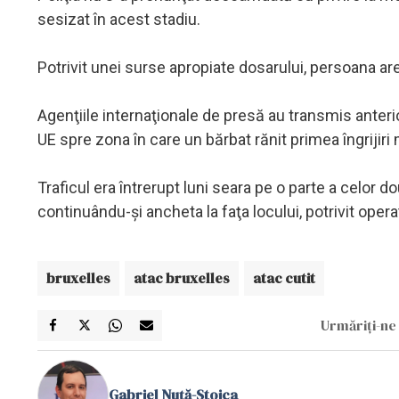
sesizat în acest stadiu.
Potrivit unei surse apropiate dosarului, persoana a
Agenţiile internaţionale de presă au transmis anterio
UE spre zona în care un bărbat rănit primea îngrijiri 
Traficul era întrerupt luni seara pe o parte a celor d
continuându-şi ancheta la faţa locului, potrivit opera
bruxelles
atac bruxelles
atac cutit
Urmăriți-ne 
Gabriel Nuță-Stoica