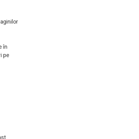
aginilor
e în
ri pe
e
ost