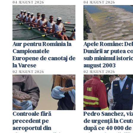
cm faţă de ziua tr
04 AUGUST 2026
04 AUGUST 2026
Aur pentru România la
Apele Române: Deb
Campionatele
Dunării ar putea c
Europene de canotaj de
sub minimul istoric
la Varese
august 2003
02 AUGUST 2026
02 AUGUST 2026
Controale fără
Pedro Sanchez, viz
precedent pe
de urgență la Ceut
aeroportul din
după ce 40 000 de