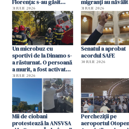
Florența: s-au găsit
migranți au năvălit
capete de aligator și o
teritoriul spaniol:
31 IULIE 2026
31 IULIE 2026
sumă imensă de bani
mobiliza toate
resursele"
Un microbuz cu
Senatul a aprobat
sportivi de la Dinamo s-
acordul SAFE
a răsturnat. O persoană
30 IULIE 2026
a murit, a fost activat
planul roșu de
31 IULIE 2026
intervenție
Mii de ciobani
Percheziții pe
protestează la ANSVSA
aeroportul Otopen