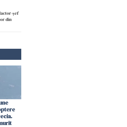
dactor-șef
lor din
une
optere
ecia.
murit