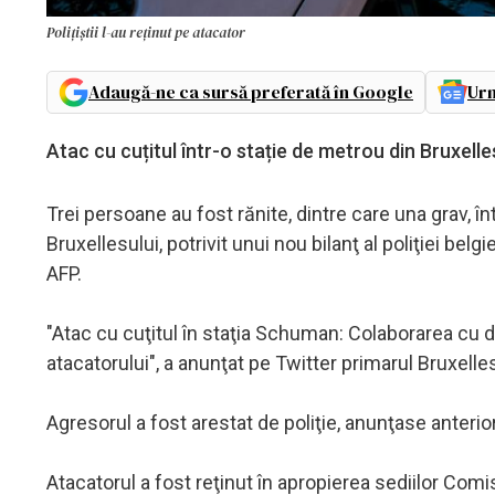
Polițiștii l-au reținut pe atacator
Adaugă-ne ca sursă preferată în Google
Urm
Atac cu cuțitul într-o stație de metrou din Bruxelle
Trei persoane au fost rănite, dintre care una grav, în
Bruxellesului, potrivit unui nou bilanţ al poliţiei belg
AFP.
"Atac cu cuţitul în staţia Schuman: Colaborarea cu dif
atacatorului", a anunţat pe Twitter primarul Bruxelles
Agresorul a fost arestat de poliţie, anunţase anter
Atacatorul a fost reţinut în apropierea sediilor Comis