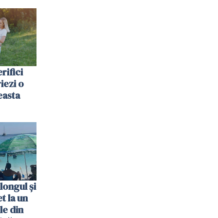
rifici
riezi o
easta
longul și
t la un
le din