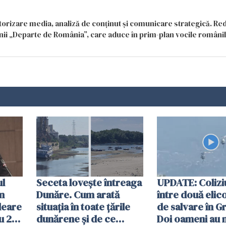
itorizare media, analiză de conținut și comunicare strategică. Re
siunii „Departe de România”, care aduce în prim-plan vocile români
ul
Seceta lovește întreaga
UPDATE: Colizi
în
Dunăre. Cum arată
între două elic
leare
situația în toate țările
de salvare în Gr
u 2
dunărene și de ce
Doi oameni au 