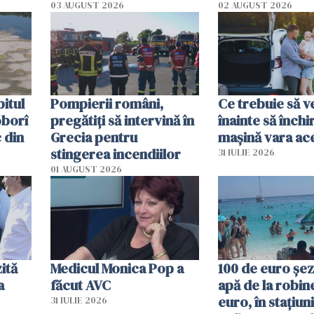
ecută
România resimte
03 AUGUST 2026
02 AUGUST 2026
efectele, deși a plouat
în iulie
itul
Pompierii români,
Ce trebuie să ve
oborî
pregătiţi să intervină în
înainte să închi
 din
Grecia pentru
mașină vara ac
stingerea incendiilor
31 IULIE 2026
01 AUGUST 2026
ită
Medicul Monica Pop a
100 de euro șez
a
făcut AVC
apă de la robine
euro, în stațiuni
31 IULIE 2026