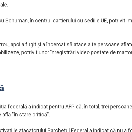
ale.
ou Schuman, în centrul cartierului cu sediile UE, potrivit im
ou, apoi a fugit şi a încercat să atace alte persoane aflat
mobilizeze, potrivit unor înregistrări video postate de marto
că
ţia federală a indicat pentru AFP că, în total, trei persoan
află "în stare critică".
ivaţiile atacatorului.Parchetul Federal a indicat că nu a f