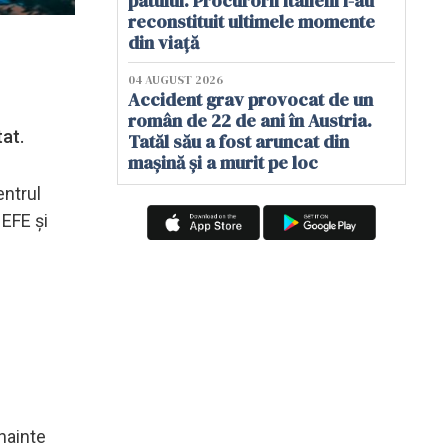
patului. Procurorii italieni i-au
reconstituit ultimele momente
din viață
04 AUGUST 2026
Accident grav provocat de un
român de 22 de ani în Austria.
tat.
Tatăl său a fost aruncat din
mașină și a murit pe loc
entrul
 EFE şi
înainte