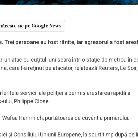
ărește-ne pe Google News
s. Trei persoane au fost rănite, iar agresorul a fost ares
tr-un atac cu cuţitul luni seara într-o staţie de metrou în c
iene, care l-a reţinut pe atacator, relatează Reuters, Le Soir,
eritele servicii ale poliţiei a permis arestarea rapidă a
-ului, Philippe Close.
ior Wafaa Hammich, purtătoarea de cuvânt a primarului.
iei şi Consiliului Uniunii Europene, la scurt timp după ce 