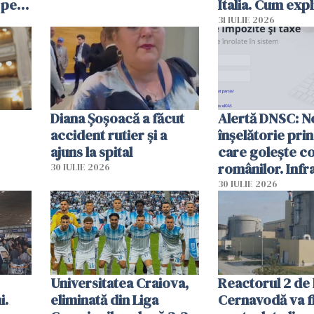
 pe
Italia. Cum expl
 „Vom
autoritățile
31 IULIE 2026
Diana Șoșoacă a făcut
Alertă DNSC: N
accident rutier și a
înșelătorie pri
ajuns la spital
care golește co
românilor. Infr
30 IULIE 2026
folosesc numel
30 IULIE 2026
Ghișeul.ro și al 
Române
Universitatea Craiova,
Reactorul 2 de 
i.
eliminată din Liga
Cernavodă va fi