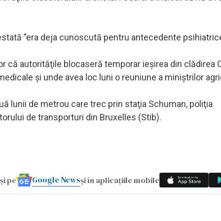
restată "era deja cunoscută pentru antecedente psihiatric
r că autorităţile blocaseră temporar ieşirea din clădirea C
medicale şi unde avea loc luni o reuniune a miniştrilor agric
ouă lunii de metrou care trec prin staţia Schuman, poliţia
torului de transporturi din Bruxelles (Stib).
Google News
și pe
și în aplicațiile mobile