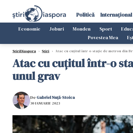
Politică
Internațional
Economie
Joburi
Monden
Sport
Educ
Povestea Mea
Eș
StiriDiaspora
›
Știri
›
Atac cu cuţitul într-o staţie de metrou din Br
Atac cu cuţitul într-o st
unul grav
De
Gabriel Nuță-Stoica
30 IANUARIE 2023