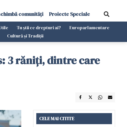
schimbă comunități
Proiecte Speciale
Utile
Tu știi ce drepturi ai?
Europarlamentare
Cultură și Tradiții
: 3 răniţi, dintre care
CELE MAI CITITE