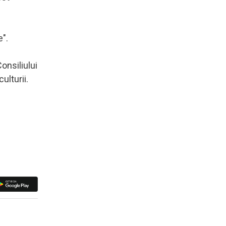
e".
onsiliului
ulturii.