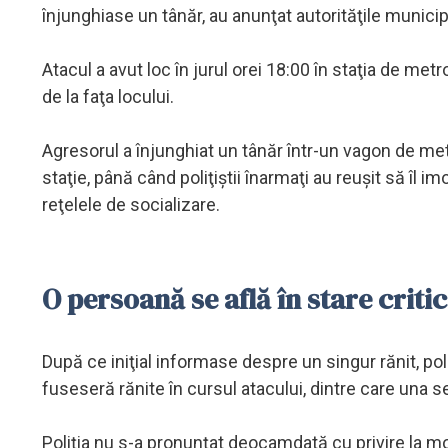
înjunghiase un tânăr, au anunţat autorităţile municip
Atacul a avut loc în jurul orei 18:00 în staţia de metr
de la faţa locului.
Agresorul a înjunghiat un tânăr într-un vagon de metr
staţie, până când poliţiştii înarmaţi au reuşit să îl i
reţelele de socializare.
O persoană se află în stare criti
După ce iniţial informase despre un singur rănit, poli
fuseseră rănite în cursul atacului, dintre care una se 
Poliţia nu s-a pronunţat deocamdată cu privire la mot