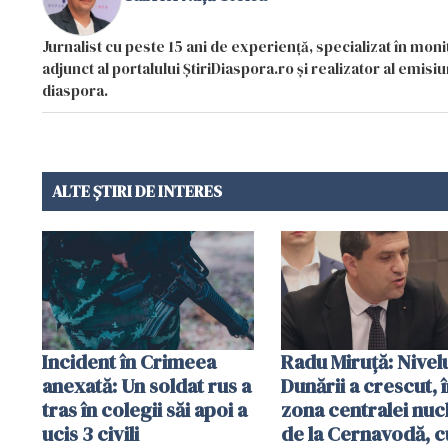
Jurnalist cu peste 15 ani de experiență, specializat în mon
adjunct al portalului ȘtiriDiaspora.ro și realizator al emi
diaspora.
ALTE ȘTIRI DE INTERES
Incident în Crimeea
Radu Miruţă: Nivel
anexată: Un soldat rus a
Dunării a crescut, 
tras în colegii săi apoi a
zona centralei nuc
ucis 3 civili
de la Cernavodă, c