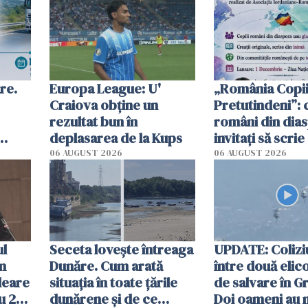
re.
Europa League: U'
„România Copii
Craiova obține un
Pretutindeni”: c
rezultat bun în
români din dia
deplasarea de la Kups
invitați să scri
rie
România într-u
06 AUGUST 2026
06 AUGUST 2026
special
ul
Seceta lovește întreaga
UPDATE: Colizi
în
Dunăre. Cum arată
între două elic
leare
situația în toate țările
de salvare în Gr
u 2
dunărene și de ce
Doi oameni au 