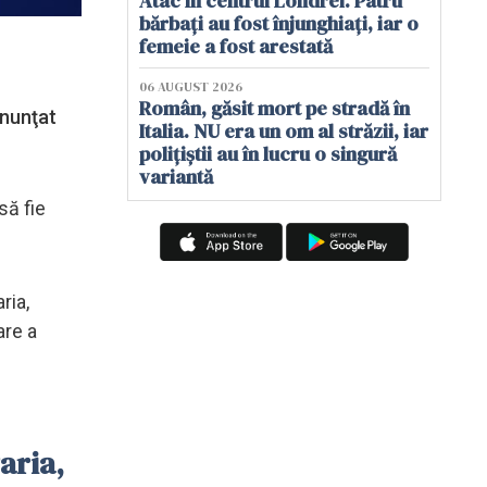
Atac în centrul Londrei. Patru
bărbați au fost înjunghiați, iar o
femeie a fost arestată
06 AUGUST 2026
Român, găsit mort pe stradă în
anunţat
Italia. NU era un om al străzii, iar
polițiștii au în lucru o singură
variantă
să fie
ria,
are a
aria,