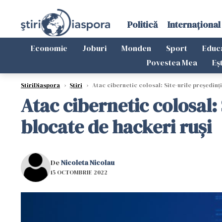
Politică
Internațional
Economie
Joburi
Monden
Sport
Educ
Povestea Mea
Eș
StiriDiaspora
›
Știri
›
Atac cibernetic colosal: Site-urile preşedinţi
Atac cibernetic colosal: 
blocate de hackeri ruşi
De
Nicoleta Nicolau
15 OCTOMBRIE 2022