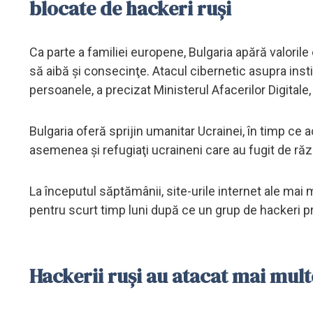
blocate de hackeri ruşi
Ca parte a familiei europene, Bulgaria apără valoril
să aibă şi consecinţe. Atacul cibernetic asupra insti
persoanele, a precizat Ministerul Afacerilor Digitale,
Bulgaria oferă sprijin umanitar Ucrainei, în timp ce
asemenea şi refugiaţi ucraineni care au fugit de răzb
La începutul săptămânii, site-urile internet ale ma
pentru scurt timp luni după ce un grup de hackeri pror
Hackerii ruși au atacat mai mul