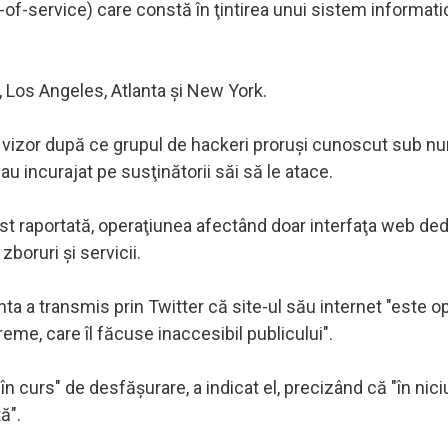
-of-service) care constă în ţintirea unui sistem informati
, Los Angeles, Atlanta şi New York.
în vizor după ce grupul de hackeri proruşi cunoscut sub n
 i-au incurajat pe susţinătorii săi să le atace.
fost raportată, operaţiunea afectând doar interfaţa web de
zboruri şi servicii.
ta a transmis prin Twitter că site-ul său internet "este o
me, care îl făcuse inaccesibil publicului".
în curs" de desfăşurare, a indicat el, precizând că "în nic
ă".