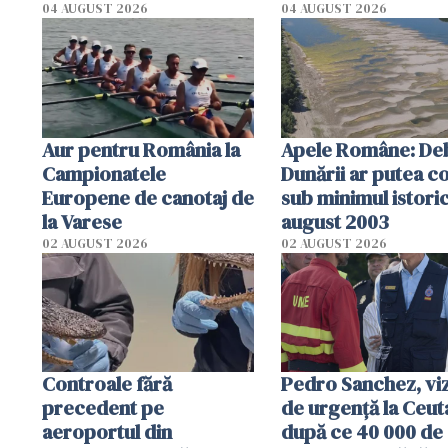
cm faţă de ziua tr
04 AUGUST 2026
04 AUGUST 2026
Aur pentru România la
Apele Române: Deb
Campionatele
Dunării ar putea c
Europene de canotaj de
sub minimul istoric
la Varese
august 2003
02 AUGUST 2026
02 AUGUST 2026
Controale fără
Pedro Sanchez, viz
precedent pe
de urgență la Ceut
aeroportul din
după ce 40 000 de