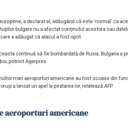
e europene, a declarat el, adăugând că este 'normal' ca ace
tuţiilor bulgare nu a afectat conţinutul acestora sau datel
 care a adăugat că atacul a fost oprit.
 aceasta continuă să fie bombardată de Rusia. Bulgaria a p
oi, potrivit Agerpres.
i multor mari aeroporturi americane au fost scoase din fun
uşi a lansat un apel la piratarea lor, relatează AFP.
te aeroporturi americane