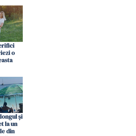
rifici
riezi o
easta
longul și
t la un
le din