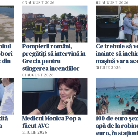
ecută
România resimte
03 AUGUST 2026
02 AUGUST 2026
efectele, deși a plouat
în iulie
itul
Pompierii români,
Ce trebuie să ve
oborî
pregătiţi să intervină în
înainte să închi
 din
Grecia pentru
mașină vara ac
stingerea incendiilor
31 IULIE 2026
01 AUGUST 2026
ită
Medicul Monica Pop a
100 de euro șez
a
făcut AVC
apă de la robine
euro, în stațiuni
31 IULIE 2026