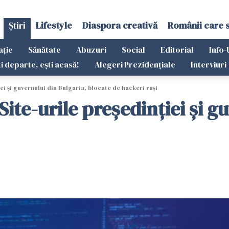
Știri
Lifestyle
Diaspora creativă
Românii care 
ație
Sănătate
Abuzuri
Social
Editorial
Info-
ti departe, ești acasă!
Alegeri Prezidențiale
Interviuri
ei şi guvernului din Bulgaria, blocate de hackeri ruşi
Site-urile preşedinţiei şi g