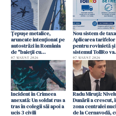
Țepușe metalice,
Nou sistem de taxa
aruncate intenționat pe
Aplicarea tarifelor
autostrăzi în România
pentru rovinietă şi
de "baieții cu
sistemul TollRo va
platforme": "Mi-au
începe la 1 octomb
07 AUGUST 2026
07 AUGUST 2026
cerut 1200 lei să mă
tracteze"
Incident în Crimeea
Radu Miruţă: Nivel
anexată: Un soldat rus a
Dunării a crescut, 
tras în colegii săi apoi a
zona centralei nuc
ucis 3 civili
de la Cernavodă, c