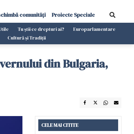
schimbă comunități
Proiecte Speciale
Utile
Tu știi ce drepturi ai?
Europarlamentare
Cultură și Tradiții
uvernului din Bulgaria,
CELE MAI CITITE