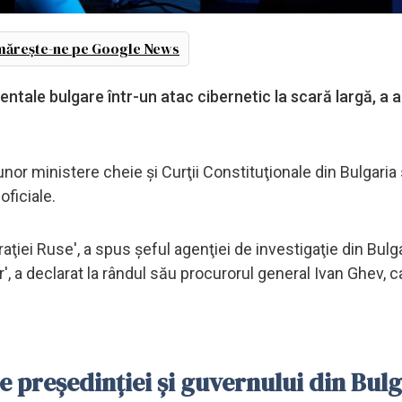
ărește-ne pe Google News
entale bulgare într-un atac cibernetic la scară largă, a 
 unor ministere cheie şi Curţii Constituţionale din Bulgaria 
oficiale.
raţiei Ruse', a spus şeful agenţiei de investigaţie din Bulga
r', a declarat la rândul său procurorul general Ivan Ghev, c
le preşedinţiei şi guvernului din Bulg