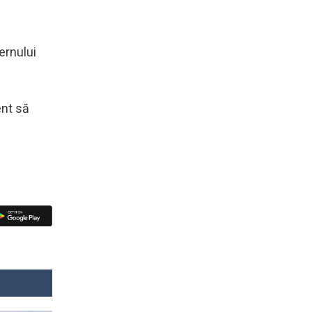
ernului
ent să