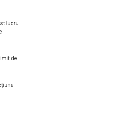
st lucru
e
rimit de
cţiune