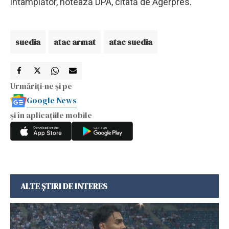
întâmplător, notează DPA, citată de Agerpres.
suedia
atac armat
atac suedia
Urmăriți-ne și pe
Google News
și în aplicațiile mobile
ALTE ȘTIRI DE INTERES