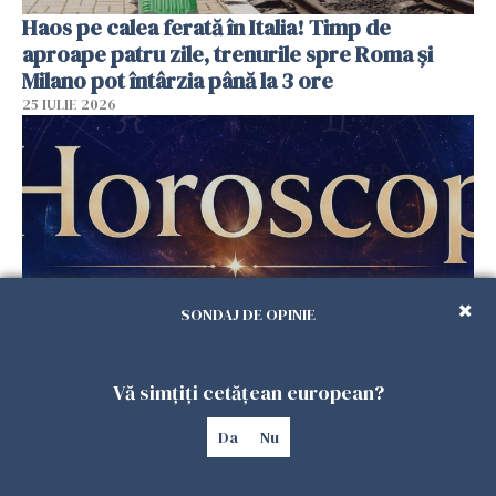
Haos pe calea ferată în Italia! Timp de
aproape patru zile, trenurile spre Roma și
Milano pot întârzia până la 3 ore
25 IULIE 2026
SONDAJ DE OPINIE
Horoscop duminică, 26 iulie. Astrele
Vă simțiți cetățean european?
răstoarnă calculele pentru unele zodii
25 IULIE 2026
Da
Nu