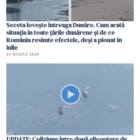
Seceta lovește întreaga Dunăre. Cum arată
situația în toate țările dunărene și de ce
România resimte efectele, deși a plouat în
iulie
03 AUGUST 2026
UPDATE: Coliziune între două elicoptere de