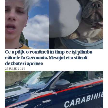
Ce a pățit o româncă în timp ce își plimba
câinele în Germania. Mesajul ei a stârnit
dezbateri aprinse
25 IULIE 2026