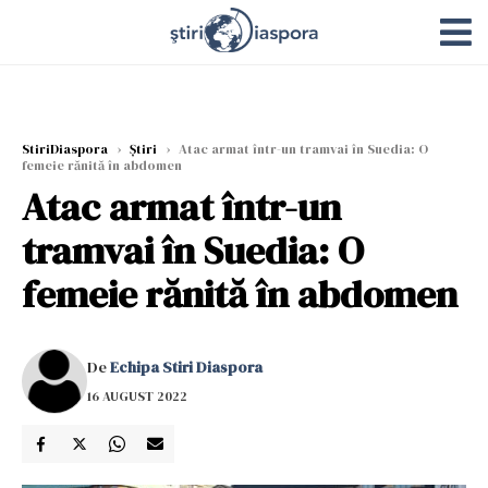
StiriDiaspora
›
Știri
›
Atac armat într-un tramvai în Suedia: O
femeie rănită în abdomen
Atac armat într-un
tramvai în Suedia: O
femeie rănită în abdomen
De
Echipa Stiri Diaspora
16 AUGUST 2022