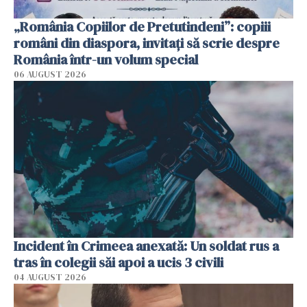
„România Copiilor de Pretutindeni”: copiii
români din diaspora, invitați să scrie despre
România într-un volum special
06 AUGUST 2026
Incident în Crimeea anexată: Un soldat rus a
tras în colegii săi apoi a ucis 3 civili
04 AUGUST 2026