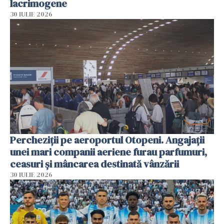
lacrimogene
30 IULIE 2026
Percheziții pe aeroportul Otopeni. Angajații
unei mari companii aeriene furau parfumuri,
ceasuri și mâncarea destinată vânzării
30 IULIE 2026