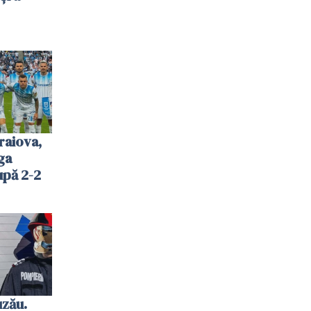
raiova,
ga
upă 2-2
uzău.