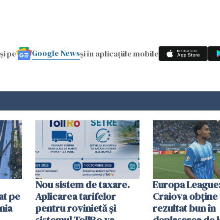
Google News
și pe
și în aplicațiile mobile
Nou sistem de taxare.
Europa League:
at pe
Aplicarea tarifelor
Craiova obține
nia
pentru rovinietă şi
rezultat bun în
sistemul TollRo va
deplasarea de 