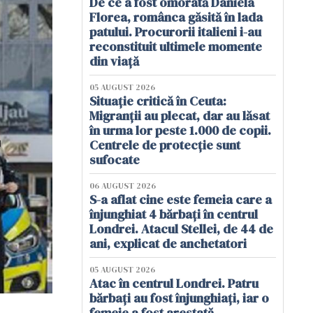
De ce a fost omorâtă Daniela
Florea, românca găsită în lada
patului. Procurorii italieni i-au
reconstituit ultimele momente
din viață
05 AUGUST 2026
Situație critică în Ceuta:
Migranții au plecat, dar au lăsat
în urma lor peste 1.000 de copii.
Centrele de protecție sunt
sufocate
06 AUGUST 2026
S-a aflat cine este femeia care a
înjunghiat 4 bărbați în centrul
Londrei. Atacul Stellei, de 44 de
ani, explicat de anchetatori
05 AUGUST 2026
Atac în centrul Londrei. Patru
bărbați au fost înjunghiați, iar o
femeie a fost arestată