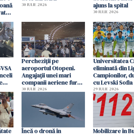
soană
ajuns la spital
30 IULIE 2026
vat
30 IULIE 2026
Percheziții pe
Universitatea C
SVSA
aeroportul Otopeni.
eliminată din Li
nceli
Angajații unei mari
Campionilor, d
e
companii aeriene furau
cu Levski Sofia
parfumuri, ceasuri și
30 IULIE 2026
29 IULIE 2026
mâncarea destinată
vânzării
ătate
Încă o dronă în
Mobilizare în B