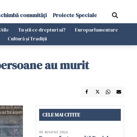
schimbă comunități
Proiecte Speciale
Utile
Tu știi ce drepturi ai?
Europarlamentare
Cultură și Tradiții
persoane au murit
CELE MAI CITITE
05 AUGUST 2026