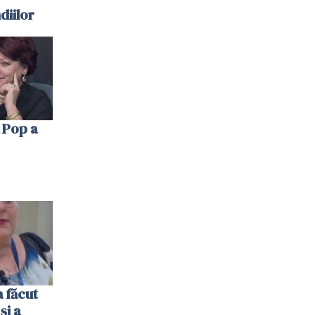
diilor
 Pop a
 făcut
și a