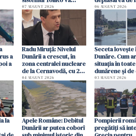
începe la 1 octombrie
07 AUGUST 2026
06 AUGUST 2026
ă
a
Radu Miruţă: Nivelul
Seceta lovește 
rus a
Dunării a crescut, în
Dunăre. Cum ar
poi a
zona centralei nucleare
situația în toate
de la Cernavodă, cu 2
dunărene și de
cm faţă de ziua trecută
România resim
04 AUGUST 2026
03 AUGUST 2026
efectele, deși a
în iulie
a la
Apele Române: Debitul
Pompierii româ
Dunării ar putea coborî
pregătiţi să int
aj de
sub minimul istoric din
Grecia pentru