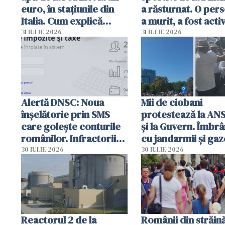
euro, în stațiunile din
a răsturnat. O per
Italia. Cum explică
a murit, a fost acti
autoritățile
planul roșu de
31 IULIE 2026
31 IULIE 2026
intervenție
Alertă DNSC: Noua
Mii de ciobani
înșelătorie prin SMS
protestează la AN
care golește conturile
și la Guvern. Îmbrâ
românilor. Infractorii
cu jandarmii și gaz
folosesc numele
lacrimogene
30 IULIE 2026
30 IULIE 2026
Ghișeul.ro și al Poliției
Române
Reactorul 2 de la
Românii din străin