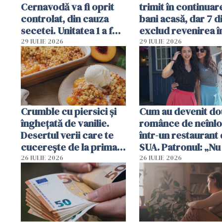
Cernavodă va fi oprit
trimit în continuar
controlat, din cauza
bani acasă, dar 7 d
secetei. Unitatea 1 a fost
exclud revenirea î
deja oprită
29 IULIE 2026
29 IULIE 2026
Crumble cu piersici și
Cum au devenit do
înghețată de vanilie.
românce de neînlo
Desertul verii care te
într-un restaurant 
cucerește de la prima
SUA. Patronul: „Nu 
lingură
ce o să mă fac fără
26 IULIE 2026
26 IULIE 2026