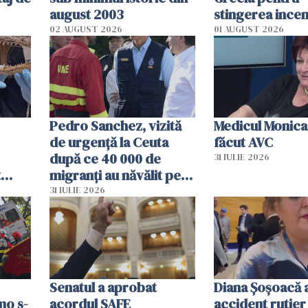
august 2003
stingerea incen
02 AUGUST 2026
01 AUGUST 2026
Pedro Sanchez, vizită
Medicul Monica
de urgență la Ceuta
făcut AVC
după ce 40 000 de
31 IULIE 2026
t
migranți au năvălit pe
și o
teritoriul spaniol: „Vom
31 IULIE 2026
ni
mobiliza toate
resursele"
Senatul a aprobat
Diana Șoșoacă a
mo s-
acordul SAFE
accident rutier 