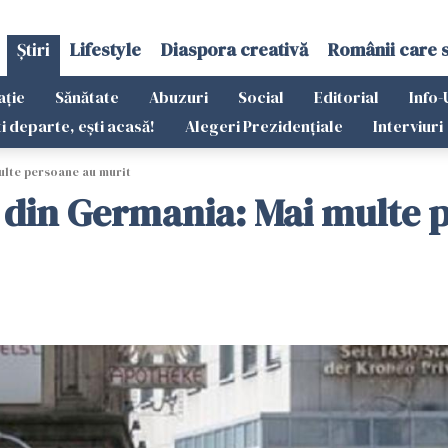
Știri
Lifestyle
Diaspora creativă
Românii care 
ație
Sănătate
Abuzuri
Social
Editorial
Info-
ti departe, ești acasă!
Alegeri Prezidențiale
Interviuri
ulte persoane au murit
 din Germania: Mai multe 