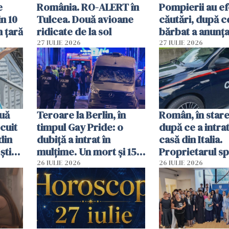
e
România. RO-ALERT în
Pompierii au ef
in 10
Tulcea. Două avioane
căutări, după c
n țară
ridicate de la sol
bărbat a anunțat
că a văzut un o
27 IULIE 2026
27 IULIE 2026
luminos
uă
Teroare la Berlin, în
Român, în stare
cuit
timpul Gay Pride: o
după ce a intrat
din
dubiță a intrat în
casă din Italia.
știu
mulțime. Un mort și 15
Proprietarul s
 voi”
răniți
s-a apărat cu un
26 IULIE 2026
26 IULIE 2026