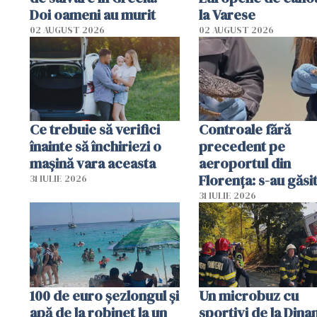
Doi oameni au murit
la Varese
02 AUGUST 2026
02 AUGUST 2026
Ce trebuie să verifici
Controale fără
înainte să închiriezi o
precedent pe
mașină vara aceasta
aeroportul din
Florența: s-au găsi
31 IULIE 2026
capete de aligator 
31 IULIE 2026
sumă imensă de ba
100 de euro șezlongul și
Un microbuz cu
apă de la robinet la un
sportivi de la Dina