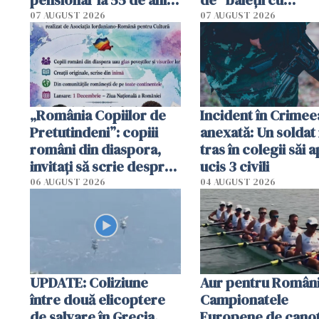
Poliția l-a identificat
platforme": "Mi-au
07 AUGUST 2026
07 AUGUST 2026
cerut 1200 lei să m
tracteze"
„România Copiilor de
Incident în Crimee
Pretutindeni”: copiii
anexată: Un soldat 
români din diaspora,
tras în colegii săi a
invitați să scrie despre
ucis 3 civili
România într-un volum
06 AUGUST 2026
04 AUGUST 2026
special
UPDATE: Coliziune
Aur pentru Români
între două elicoptere
Campionatele
de salvare în Grecia.
Europene de canot