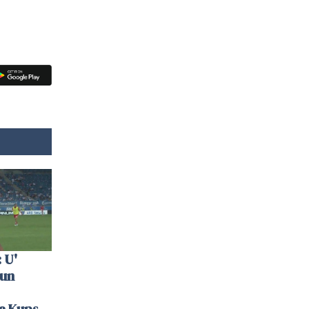
 U'
 un
la Kups