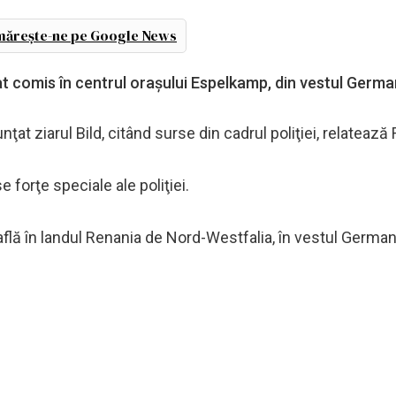
ărește-ne pe Google News
at comis în centrul oraşului Espelkamp, din vestul German
nţat ziarul Bild, citând surse din cadrul poliţiei, relatează
se forţe speciale ale poliţiei.
află în landul Renania de Nord-Westfalia, în vestul Germani