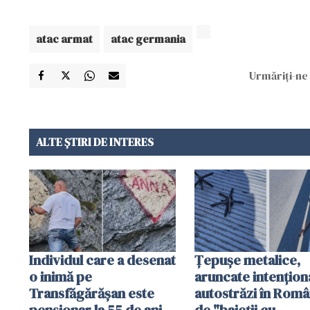
atac armat
atac germania
Urmăriți-ne 
ALTE ȘTIRI DE INTERES
Individul care a desenat
Țepușe metalice,
o inimă pe
aruncate intențion
Transfăgărășan este
autostrăzi în Româ
pensionar la 55 de ani.
de "baieții cu