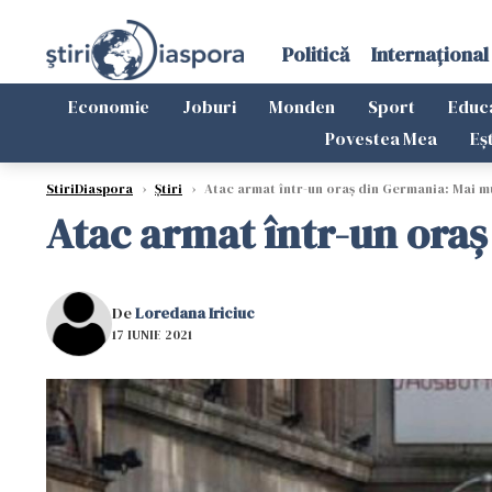
Politică
Internațional
Economie
Joburi
Monden
Sport
Educ
Povestea Mea
Eș
StiriDiaspora
›
Știri
›
Atac armat într-un oraș din Germania: Mai m
Atac armat într-un oraș
De
Loredana Iriciuc
17 IUNIE 2021