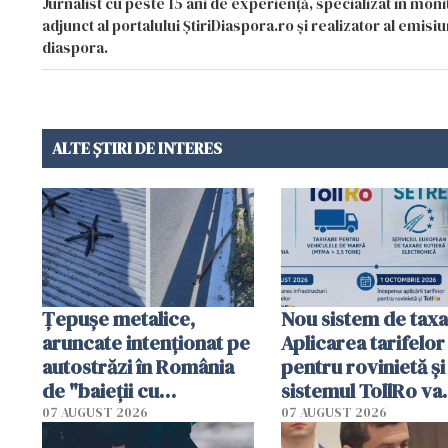
Jurnalist cu peste 15 ani de experiență, specializat în mon
adjunct al portalului ȘtiriDiaspora.ro și realizator al emi
diaspora.
ALTE ȘTIRI DE INTERES
Țepușe metalice,
Nou sistem de taxa
aruncate intenționat pe
Aplicarea tarifelor
autostrăzi în România
pentru rovinietă şi
de "baieții cu
sistemul TollRo va
platforme": "Mi-au
începe la 1 octomb
07 AUGUST 2026
07 AUGUST 2026
cerut 1200 lei să mă