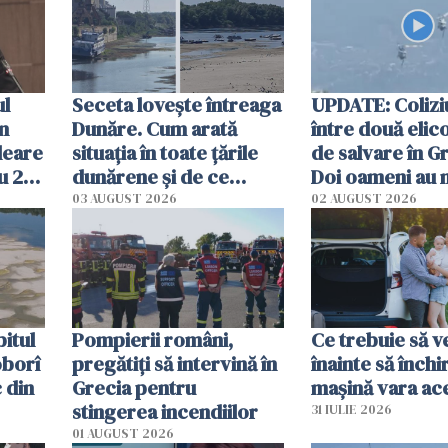
ul
Seceta lovește întreaga
UPDATE: Colizi
în
Dunăre. Cum arată
între două elic
leare
situația în toate țările
de salvare în Gr
u 2
dunărene și de ce
Doi oameni au 
ecută
România resimte
03 AUGUST 2026
02 AUGUST 2026
efectele, deși a plouat
în iulie
itul
Pompierii români,
Ce trebuie să ve
oborî
pregătiţi să intervină în
înainte să închi
 din
Grecia pentru
mașină vara ac
stingerea incendiilor
31 IULIE 2026
01 AUGUST 2026