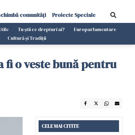
schimbă comunități
Proiecte Speciale
Utile
Tu știi ce drepturi ai?
Europarlamentare
Cultură și Tradiții
 fi o veste bună pentru
CELE MAI CITITE