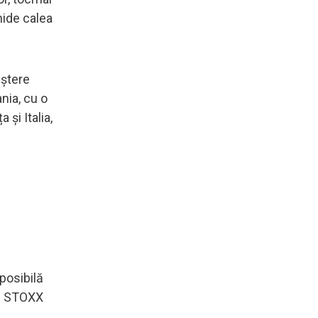
hide calea
eștere
nia, cu o
și Italia,
posibilă
an STOXX