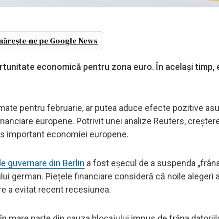
ărește-ne pe Google News
ortunitate economică pentru zona euro. În același timp, 
amate pentru februarie, ar putea aduce efecte pozitive as
inanciare europene. Potrivit unei analize Reuters, creșter
uls important economiei europene.
de guvernare din Berlin
a fost eșecul de a suspenda „frân
ului german. Piețele financiare consideră că noile alegeri 
e a evitat recent recesiunea.
 mare parte din cauza blocajului impus de frâna datoriil