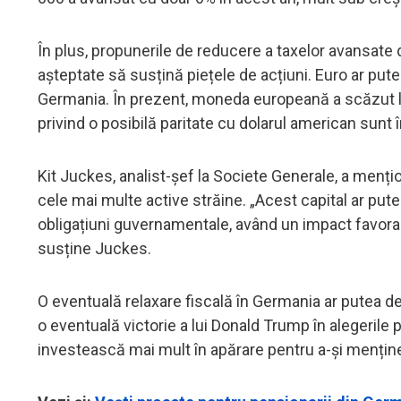
În plus, propunerile de reducere a taxelor avansate d
așteptate să susțină piețele de acțiuni. Euro ar pute
Germania. În prezent, moneda europeană a scăzut la un
privind o posibilă paritate cu dolarul american sunt 
Kit Juckes, analist-șef la Societe Generale, a menț
cele mai multe active străine. „Acest capital ar putea
obligațiuni guvernamentale, având un impact favora
susține Juckes.
O eventuală relaxare fiscală în Germania ar putea d
o eventuală victorie a lui Donald Trump în alegerile
investească mai mult în apărare pentru a-și menține