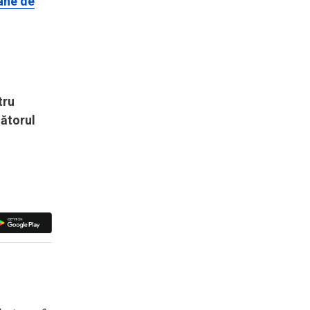
ane de
tru
mătorul