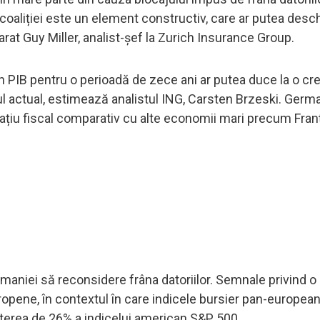
oaliției este un element constructiv, care ar putea desc
arat Guy Miller, analist-șef la Zurich Insurance Group.
n PIB pentru o perioadă de zece ani ar putea duce la o cr
l actual, estimează analistul ING, Carsten Brzeski. Germa
ațiu fiscal comparativ cu alte economii mari precum Franța 
maniei să reconsidere frâna datoriilor. Semnale privind o 
europene, în contextul în care indicele bursier pan-europe
șterea de 26% a indicelui american S&P 500.