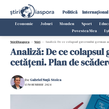
Politică
Internațional
Economie
Joburi
Monden
Sport
Educ
Povestea Mea
Eș
StiriDiaspora
›
Știri
›
Analiză: De ce colapsul guvernului german ar 
Analiză: De ce colapsul
cetățeni. Plan de scăder
De
Gabriel Nuță-Stoica
13 NOIEMBRIE 2024