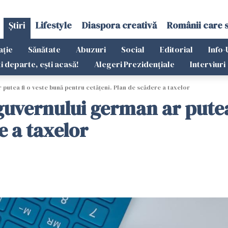
Știri
Lifestyle
Diaspora creativă
Românii care 
ație
Sănătate
Abuzuri
Social
Editorial
Info-
ti departe, ești acasă!
Alegeri Prezidențiale
Interviuri
putea fi o veste bună pentru cetățeni. Plan de scădere a taxelor
 guvernului german ar putea
e a taxelor