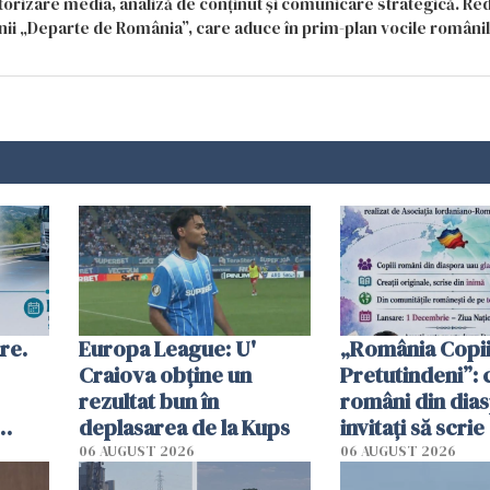
itorizare media, analiză de conținut și comunicare strategică. Re
siunii „Departe de România”, care aduce în prim-plan vocile români
re.
Europa League: U'
„România Copii
Craiova obține un
Pretutindeni”: c
rezultat bun în
români din dia
deplasarea de la Kups
invitați să scri
rie
România într-u
06 AUGUST 2026
06 AUGUST 2026
special