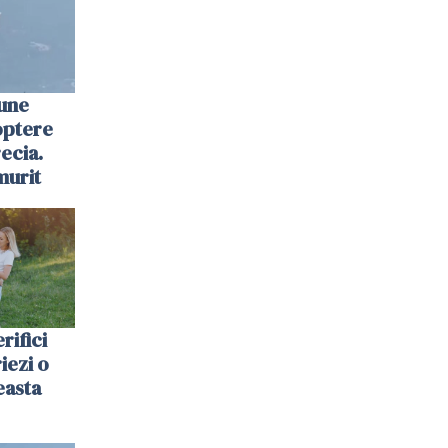
une
optere
ecia.
murit
rifici
riezi o
easta