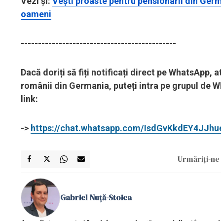
Vezi și:
Vești proaste pentru pensionarii din Ger
oameni
---------------------------------------------
Dacă doriți să fiți notificați direct pe WhatsApp,
românii din Germania, puteți intra pe grupul de W
link:
->
https://chat.whatsapp.com/IsdGvKkdEY4JJh
Urmăriți-ne 
Gabriel Nuță-Stoica