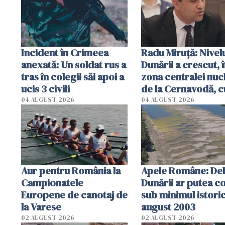
tracteze"
Incident în Crimeea
Radu Miruţă: Nivel
anexată: Un soldat rus a
Dunării a crescut, 
tras în colegii săi apoi a
zona centralei nuc
ucis 3 civili
de la Cernavodă, c
cm faţă de ziua tr
04 AUGUST 2026
04 AUGUST 2026
Aur pentru România la
Apele Române: Deb
Campionatele
Dunării ar putea c
Europene de canotaj de
sub minimul istoric
la Varese
august 2003
02 AUGUST 2026
02 AUGUST 2026