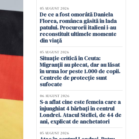
05 AUGUST 2026
De ce a fost omorâtă Daniela
Florea, românca găsită în lada
patului. Procurorii italieni i-au
reconstituit ultimele momente
din viață
05 AUGUST 2026
Situație critică în Ceuta:
Migranții au plecat, dar au lăsat
în urma lor peste 1.000 de copii.
Centrele de protecție sunt
sufocate
06 AUGUST 2026
S-a aflat cine este femeia care a
înjunghiat 4 bărbați în centrul
Londrei. Atacul Stellei, de 44 de
ani, explicat de anchetatori
05 AUGUST 2026