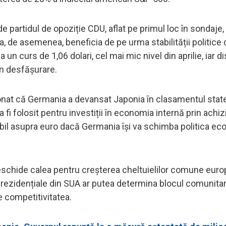
e partidul de opoziție CDU, aflat pe primul loc în sondaje,
a, de asemenea, beneficia de pe urma stabilității politice 
 curs de 1,06 dolari, cel mai mic nivel din aprilie, iar di
în desfășurare.
ionat că Germania a devansat Japonia în clasamentul stat
 fi folosit pentru investiții în economia internă prin achizi
bil asupra euro dacă Germania își va schimba politica ec
eschide calea pentru creșterea cheltuielilor comune europ
 prezidențiale din SUA ar putea determina blocul comunita
 competitivitatea.