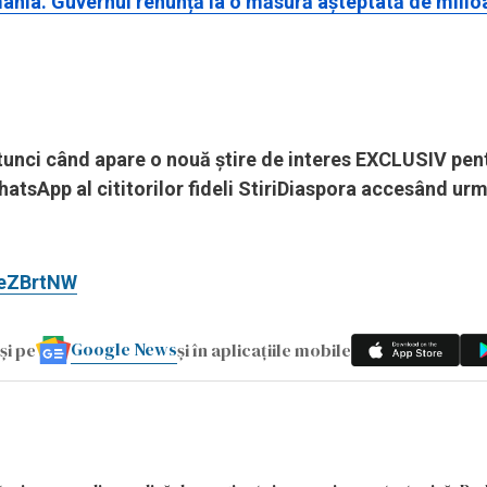
mania. Guvernul renunță la o măsură așteptată de milio
 atunci când apare o nouă știre de interes EXCLUSIV pen
hatsApp al cititorilor fideli StiriDiaspora accesând ur
ueZBrtNW
Google News
și pe
și în aplicațiile mobile