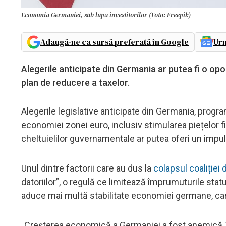
Economia Germaniei, sub lupa investitorilor (Foto: Freepik)
Adaugă-ne ca sursă preferată în Google
Urm
Alegerile anticipate din Germania ar putea fi o op
plan de reducere a taxelor.
Alegerile legislative anticipate din Germania, progr
economiei zonei euro, inclusiv stimularea piețelor f
cheltuielilor guvernamentale ar putea oferi un imp
Unul dintre factorii care au dus la
colapsul coaliției 
datoriilor”, o regulă ce limitează împrumuturile stat
aduce mai multă stabilitate economiei germane, car
„Creșterea economică a Germaniei a fost anemică, în