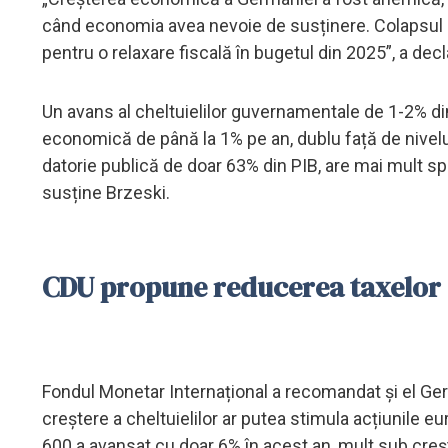
când economia avea nevoie de susținere. Colapsul c
pentru o relaxare fiscală în bugetul din 2025”, a decl
Un avans al cheltuielilor guvernamentale de 1-2% di
economică de până la 1% pe an, dublu față de nivelu
datorie publică de doar 63% din PIB, are mai mult sp
susține Brzeski.
CDU propune reducerea taxelor
Fondul Monetar Internațional a recomandat și el Ger
creștere a cheltuielilor ar putea stimula acțiunile 
600 a avansat cu doar 6% în acest an, mult sub cre