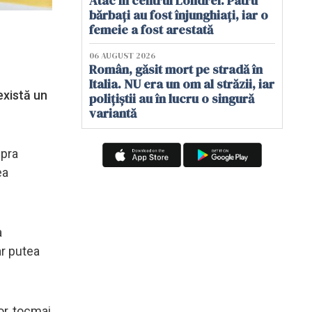
Atac în centrul Londrei. Patru
bărbați au fost înjunghiați, iar o
femeie a fost arestată
06 AUGUST 2026
Român, găsit mort pe stradă în
Italia. NU era un om al străzii, iar
există un
polițiștii au în lucru o singură
variantă
upra
ea
a
ar putea
or, tocmai