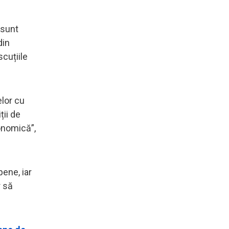
 sunt
din
scuțiile
elor cu
ții de
onomică”,
ene, iar
r să