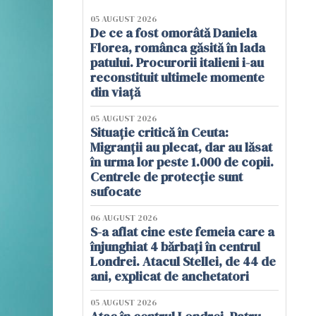
05 AUGUST 2026
De ce a fost omorâtă Daniela
Florea, românca găsită în lada
patului. Procurorii italieni i-au
reconstituit ultimele momente
din viață
05 AUGUST 2026
Situație critică în Ceuta:
Migranții au plecat, dar au lăsat
în urma lor peste 1.000 de copii.
Centrele de protecție sunt
sufocate
06 AUGUST 2026
S-a aflat cine este femeia care a
înjunghiat 4 bărbați în centrul
Londrei. Atacul Stellei, de 44 de
ani, explicat de anchetatori
05 AUGUST 2026