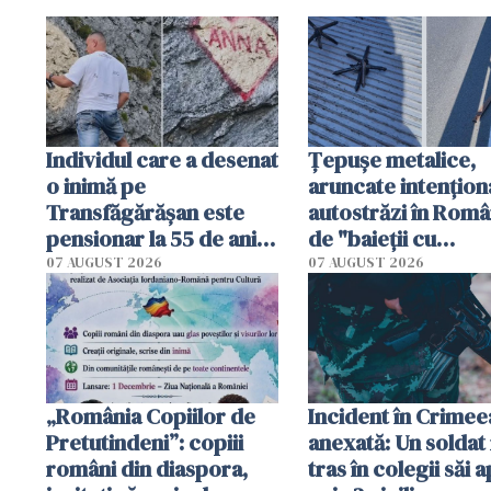
Individul care a desenat
Țepușe metalice,
o inimă pe
aruncate intențion
Transfăgărășan este
autostrăzi în Româ
pensionar la 55 de ani.
de "baieții cu
Poliția l-a identificat
platforme": "Mi-au
07 AUGUST 2026
07 AUGUST 2026
cerut 1200 lei să m
tracteze"
„România Copiilor de
Incident în Crimee
Pretutindeni”: copiii
anexată: Un soldat 
români din diaspora,
tras în colegii săi a