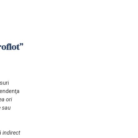
oflot”
suri
ependenţa
ea ori
e sau
 indirect