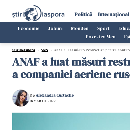
Politică
Internațional
Economie
Joburi
Monden
Sport
Educ
Povestea Mea
Eș
StiriDiaspora
›
Știri
›
ANAF a luat măsuri restrictive pentru contur
ANAF a luat măsuri rest
a companiei aeriene rus
De
Alexandra Curtache
18 MARTIE 2022