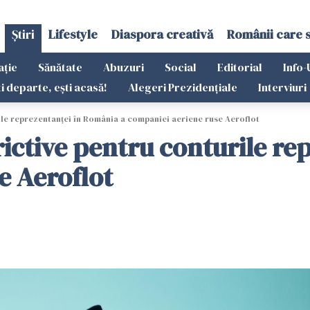
Știri
Lifestyle
Diaspora creativă
Românii care 
ație
Sănătate
Abuzuri
Social
Editorial
Info-
ti departe, ești acasă!
Alegeri Prezidențiale
Interviuri
ile reprezentanței în România a companiei aeriene ruse Aeroflot
rictive pentru conturile r
e Aeroflot