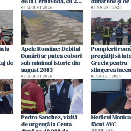
de la Cernavodă, cu 2
dunărene și de
cm faţă de ziua trecută
România resim
04 AUGUST 2026
03 AUGUST 2026
efectele, deși a
în iulie
a la
Apele Române: Debitul
Pompierii româ
Dunării ar putea coborî
pregătiţi să int
aj de
sub minimul istoric din
Grecia pentru
august 2003
stingerea incen
02 AUGUST 2026
01 AUGUST 2026
Pedro Sanchez, vizită
Medicul Monica
de urgență la Ceuta
făcut AVC
31 IULIE 2026