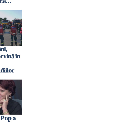
 ce
te
 plouat
ni,
ervină în
diilor
 Pop a