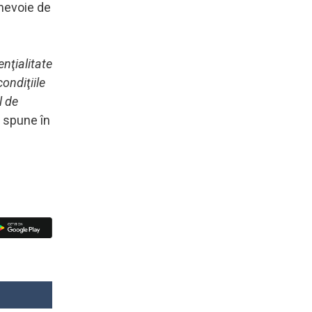
 nevoie de
nţialitate
ondiţiile
l de
i spune în