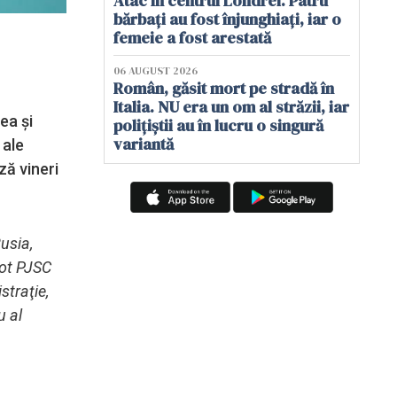
Atac în centrul Londrei. Patru
bărbați au fost înjunghiați, iar o
femeie a fost arestată
06 AUGUST 2026
Român, găsit mort pe stradă în
Italia. NU era un om al străzii, iar
ea şi
polițiștii au în lucru o singură
variantă
 ale
ză vineri
usia,
lot PJSC
straţie,
u al