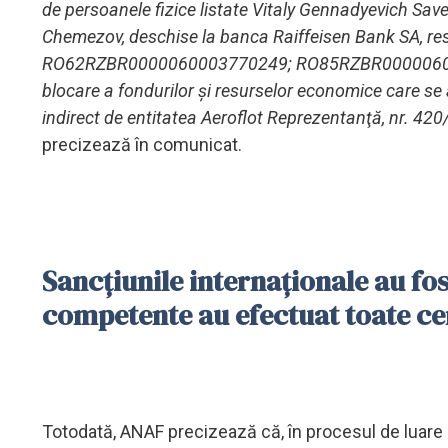
de persoanele fizice listate Vitaly Gennadyevich Save
Chemezov, deschise la banca Raiffeisen Bank SA,
RO62RZBR0000060003770249; RO85RZBR00000600024
blocare a fondurilor şi resurselor economice care se 
indirect de entitatea Aeroflot Reprezentanţă, nr. 420
precizează în comunicat.
Sancţiunile internaţionale au fos
competente au efectuat toate ce
Totodată, ANAF precizează că, în procesul de luare a 