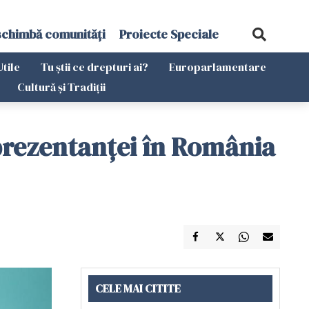
schimbă comunități
Proiecte Speciale
Utile
Tu știi ce drepturi ai?
Europarlamentare
Cultură și Tradiții
eprezentanței în România
CELE MAI CITITE