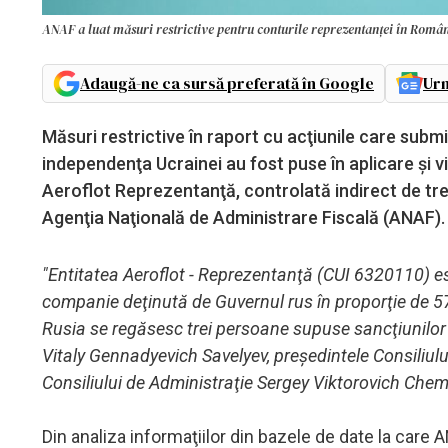
ANAF a luat măsuri restrictive pentru conturile reprezentanței în Româ
Adaugă-ne ca sursă preferată în Google
Urm
Măsuri restrictive în raport cu acţiunile care subm
independenţa Ucrainei au fost puse în aplicare şi vi
Aeroflot Reprezentanţă, controlată indirect de tre
Agenţia Naţională de Administrare Fiscală (ANAF).
"Entitatea Aeroflot - Reprezentanţă (CUI 6320110) e
companie deţinută de Guvernul rus în proporţie de 57
Rusia se regăsesc trei persoane supuse sancţiunilor i
Vitaly Gennadyevich Savelyev, preşedintele Consiliul
Consiliului de Administraţie Sergey Viktorovich Che
Din analiza informaţiilor din bazele de date la care