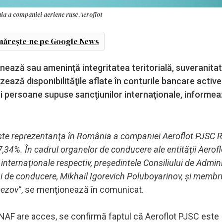
nia a companiei aeriene ruse Aeroflot
ărește-ne pe Google News
inează sau ameninţă integritatea teritorială, suveranitat
zează disponibilităţile aflate în conturile bancare active
i persoane supuse sancţiunilor internaţionale, informea
ste reprezentanţa în România a companiei Aeroflot PJSC R
,34%. În cadrul organelor de conducere ale entităţii Aerof
nternaţionale respectiv, preşedintele Consiliului de Admini
ui de conducere, Mikhail Igorevich Poluboyarinov, şi membr
mezov"
, se menţionează în comunicat.
 ANAF are acces, se confirmă faptul că Aeroflot PJSC este