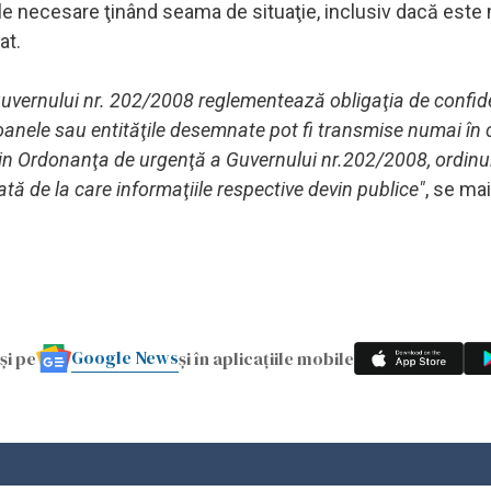
le necesare ţinând seama de situaţie, inclusiv dacă este
at.
vernului nr. 202/2008 reglementează obligaţia de confide
soanele sau entităţile desemnate pot fi transmise numai în c
 din Ordonanţa de urgenţă a Guvernului nr.202/2008, ordinu
ată de la care informaţiile respective devin publice"
, se ma
Google News
și pe
și în aplicațiile mobile