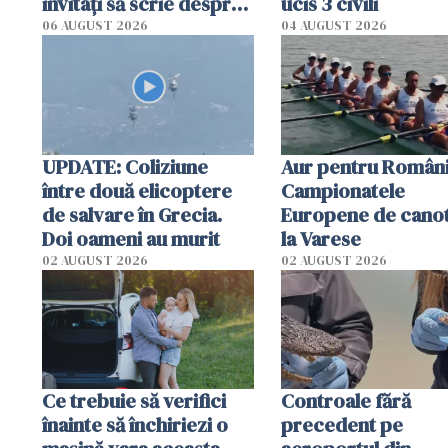
invitați să scrie despre
ucis 3 civili
România într-un volum
06 AUGUST 2026
04 AUGUST 2026
special
UPDATE: Coliziune
Aur pentru Români
între două elicoptere
Campionatele
de salvare în Grecia.
Europene de canot
Doi oameni au murit
la Varese
02 AUGUST 2026
02 AUGUST 2026
Ce trebuie să verifici
Controale fără
înainte să închiriezi o
precedent pe