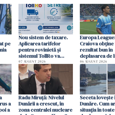
Nou sistem de taxare.
Europa League:
at pe
Aplicarea tarifelor
Craiova obține
nia
pentru rovinietă şi
rezultat bun în
sistemul TollRo va
deplasarea de 
începe la 1 octombrie
07 AUGUST 2026
06 AUGUST 2026
ă
a
Radu Miruţă: Nivelul
Seceta lovește 
rus a
Dunării a crescut, în
Dunăre. Cum ar
poi a
zona centralei nucleare
situația în toate