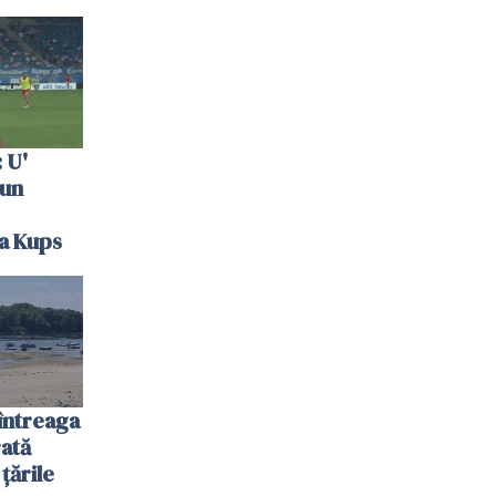
 U'
 un
la Kups
întreaga
ată
 țările