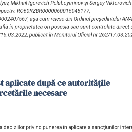
lyev, Mikhail Igorevich Poluboyarinov şi Sergey Viktorovich
 respectiv: RO60RZBR0000060015045177;
07567, aşa cum reiese din Ordinul preşedintelui ANA
află în proprietatea ori posesia sau sunt controlate direct
/16.03.2022, publicat în Monitorul Oficial nr 262/17.03.20
t aplicate după ce autorităţile
rcetările necesare
deciziilor privind punerea în aplicare a sancţiunilor inter