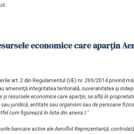
us.
resursele economice care aparţin Aer
derile art. 2 din Regulamentul (UE) nr. 269/2014 privind mă
au ameninţă integritatea teritorială, suveranitatea şi ind
e şi resursele economice care aparţin, se află în proprietat
 sau juridică, entitate sau organism sau de persoane fizic
tfel cum figurează în lista din anexa I."
nturile bancare active ale Aeroflot Reprezentanţă, controlată