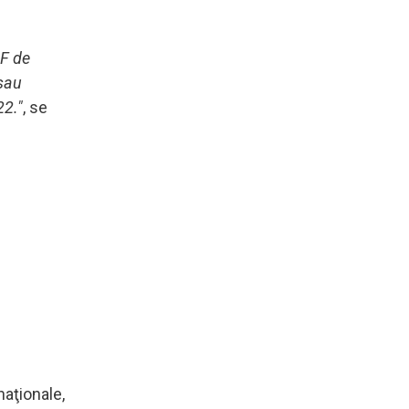
F de
 sau
22."
, se
naţionale,