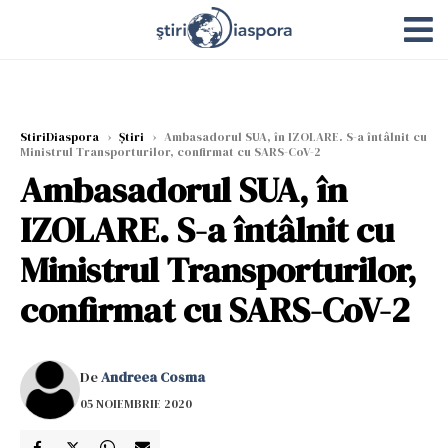
StiriDiaspora
›
Știri
›
Ambasadorul SUA, în IZOLARE. S-a întâlnit cu
Ministrul Transporturilor, confirmat cu SARS-CoV-2
Ambasadorul SUA, în
IZOLARE. S-a întâlnit cu
Ministrul Transporturilor,
confirmat cu SARS-CoV-2
De
Andreea Cosma
05 NOIEMBRIE 2020