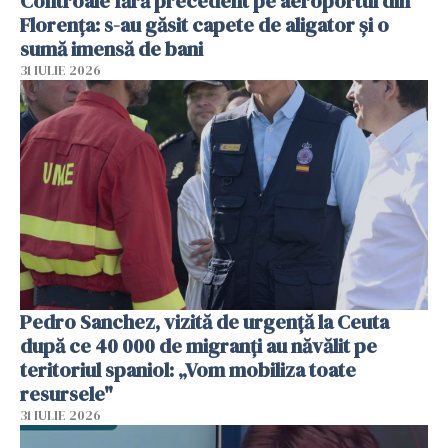
Controale fără precedent pe aeroportul din
Florența: s-au găsit capete de aligator și o
sumă imensă de bani
31 IULIE 2026
Pedro Sanchez, vizită de urgență la Ceuta
după ce 40 000 de migranți au năvălit pe
teritoriul spaniol: „Vom mobiliza toate
resursele"
31 IULIE 2026