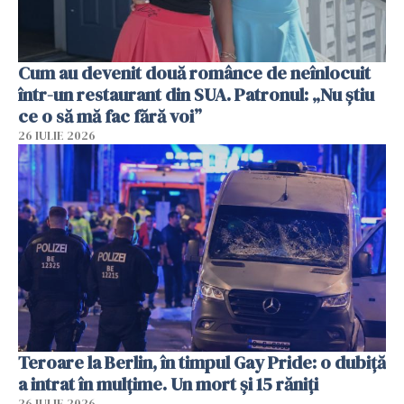
Cum au devenit două românce de neînlocuit
într-un restaurant din SUA. Patronul: „Nu știu
ce o să mă fac fără voi”
26 IULIE 2026
Teroare la Berlin, în timpul Gay Pride: o dubiță
a intrat în mulțime. Un mort și 15 răniți
26 IULIE 2026