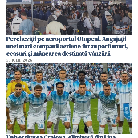
Percheziții pe aeroportul Otopeni. Angajații
unei mari companii aeriene furau parfumuri,
ceasuri și mâncarea destinată vânzării
30 IULIE 2026
Universitatea Craiova, eliminată din Liga