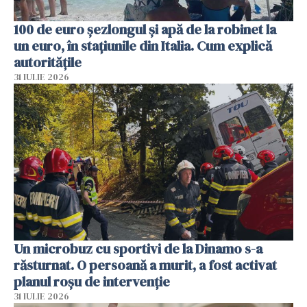
100 de euro șezlongul și apă de la robinet la
un euro, în stațiunile din Italia. Cum explică
autoritățile
31 IULIE 2026
Un microbuz cu sportivi de la Dinamo s-a
răsturnat. O persoană a murit, a fost activat
planul roșu de intervenție
31 IULIE 2026