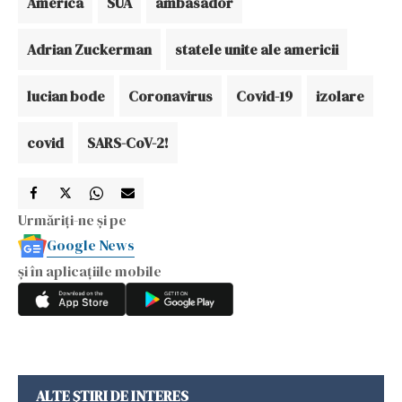
America
SUA
ambasador
Adrian Zuckerman
statele unite ale americii
lucian bode
Coronavirus
Covid-19
izolare
covid
SARS-CoV-2!
Urmăriți-ne și pe
Google News
și în aplicațiile mobile
ALTE ȘTIRI DE INTERES