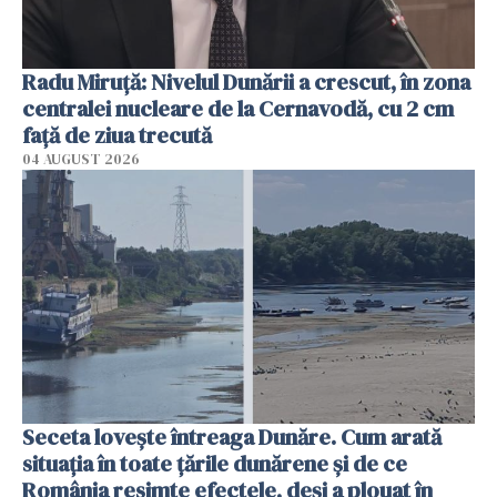
Radu Miruţă: Nivelul Dunării a crescut, în zona
centralei nucleare de la Cernavodă, cu 2 cm
faţă de ziua trecută
04 AUGUST 2026
Seceta lovește întreaga Dunăre. Cum arată
situația în toate țările dunărene și de ce
România resimte efectele, deși a plouat în