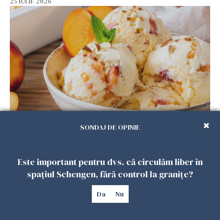
25 IULIE 2026
Înghețata de casă cu nectarine care
SONDAJ DE OPINIE
cucerește vara. Rețeta fără aparat, gata din
câteva ingrediente
25 IULIE 2026
Este important pentru dvs. că circulăm liber în
spațiul Schengen, fără control la granițe?
Da
Nu