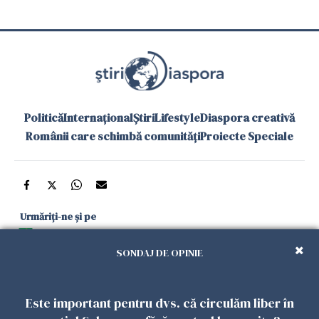
Politică
Internațional
Știri
Lifestyle
Diaspora creativă
Românii care schimbă comunități
Proiecte Speciale
Urmăriți-ne și pe
Google News
SONDAJ DE OPINIE
și în aplicațiile mobile
Este important pentru dvs. că circulăm liber în
Politica de
Politica
Gestionați
Contact
Declarație de