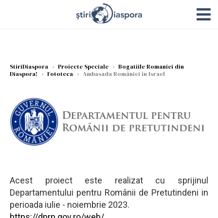
StiriDiaspora
›
Proiecte Speciale
›
Bogatiile Romaniei din
Diaspora!
›
Fototeca
›
Ambasada României în Israel
Acest proiect este realizat cu sprijinul
Departamentului pentru Românii de Pretutindeni in
perioada iulie - noiembrie 2023.
https://dprp.gov.ro/web/