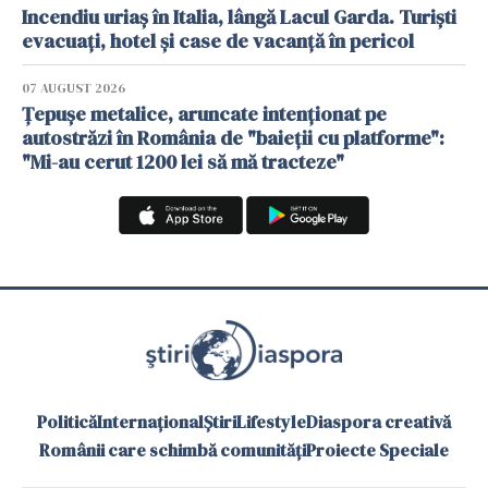
Incendiu uriaș în Italia, lângă Lacul Garda. Turiști
evacuați, hotel și case de vacanță în pericol
07 AUGUST 2026
Țepușe metalice, aruncate intenționat pe
autostrăzi în România de "baieții cu platforme":
"Mi-au cerut 1200 lei să mă tracteze"
Politică
Internațional
Știri
Lifestyle
Diaspora creativă
Românii care schimbă comunități
Proiecte Speciale