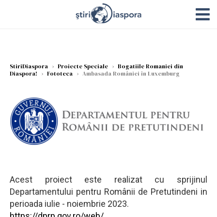
StiriDiaspora
›
Proiecte Speciale
›
Bogatiile Romaniei din
Diaspora!
›
Fototeca
›
Ambasada României în Luxemburg
Acest proiect este realizat cu sprijinul
Departamentului pentru Românii de Pretutindeni in
perioada iulie - noiembrie 2023.
https://dprp.gov.ro/web/