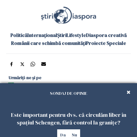
Politică
Internațional
Știri
Lifestyle
Diaspora creativă
Românii care schimbă comunități
Proiecte Speciale
Urmăriți-ne și pe
Google News
SONDAJ DE OPINIE
și în aplicațiile mobile
Este important pentru dvs. că circulăm liber în
Politica de
Politica
Gestionați
Contact
Declarație de
spațiul Schengen, fără control la granițe?
confidențialitate
Cookies
preferințele
accesibilitate
Da
Nu