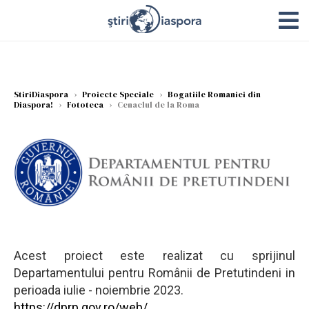
StiriDiaspora
›
Proiecte Speciale
›
Bogatiile Romaniei din
Diaspora!
›
Fototeca
›
Cenaclul de la Roma
Acest proiect este realizat cu sprijinul
Departamentului pentru Românii de Pretutindeni in
perioada iulie - noiembrie 2023.
https://dprp.gov.ro/web/