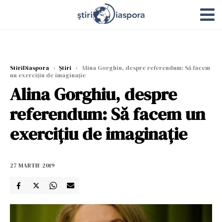
StiriDiaspora
›
Știri
›
Alina Gorghiu, despre referendum: Să facem
un exercițiu de imaginație
Alina Gorghiu, despre
referendum: Să facem un
exercițiu de imaginație
27 MARTIE 2019