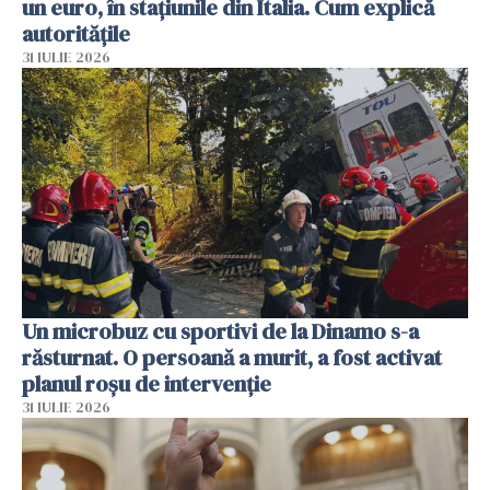
un euro, în stațiunile din Italia. Cum explică
autoritățile
31 IULIE 2026
Un microbuz cu sportivi de la Dinamo s-a
răsturnat. O persoană a murit, a fost activat
planul roșu de intervenție
31 IULIE 2026