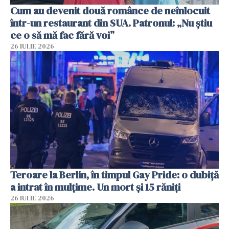
Cum au devenit două românce de neînlocuit
într-un restaurant din SUA. Patronul: „Nu știu
ce o să mă fac fără voi”
26 IULIE 2026
Teroare la Berlin, în timpul Gay Pride: o dubiță
a intrat în mulțime. Un mort și 15 răniți
26 IULIE 2026