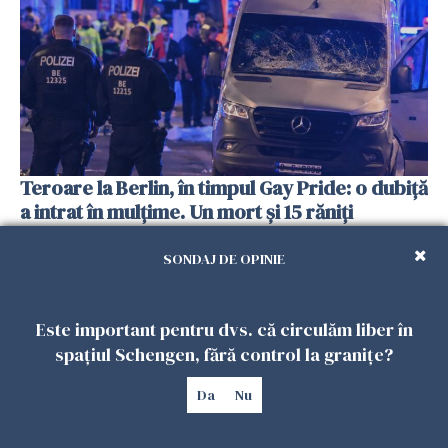
Teroare la Berlin, în timpul Gay Pride: o dubiță
a intrat în mulțime. Un mort și 15 răniți
26 IULIE 2026
SONDAJ DE OPINIE
Este important pentru dvs. că circulăm liber în
spațiul Schengen, fără control la granițe?
Da
Nu