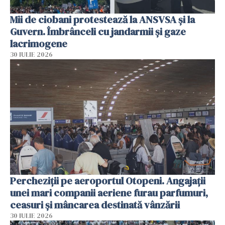
Mii de ciobani protestează la ANSVSA și la
Guvern. Îmbrânceli cu jandarmii și gaze
lacrimogene
30 IULIE 2026
Percheziții pe aeroportul Otopeni. Angajații
unei mari companii aeriene furau parfumuri,
ceasuri și mâncarea destinată vânzării
30 IULIE 2026