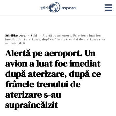
StiriDiaspora
›
Știri
›
Alertă pe aeroport. Un avion a luat foc
imediat după aterizare, după ce frânele trenului de aterizare s-au
supraîncălzit
Alertă pe aeroport. Un
avion a luat foc imediat
după aterizare, după ce
frânele trenului de
aterizare s-au
supraîncălzit