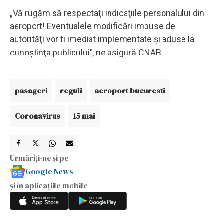
„Vă rugăm să respectaţi indicaţiile personalului din
aeroport! Eventualele modificări impuse de
autorităţi vor fi imediat implementate şi aduse la
cunoştinţa publicului", ne asigură CNAB.
pasageri
reguli
aeroport bucuresti
Coronavirus
15 mai
Urmăriți-ne și pe
Google News
și în aplicațiile mobile