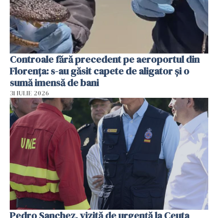
Controale fără precedent pe aeroportul din
Florența: s-au găsit capete de aligator și o
sumă imensă de bani
31 IULIE 2026
Pedro Sanchez, vizită de urgență la Ceuta