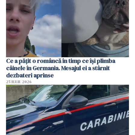
Ce a pățit o româncă în timp ce își plimba
câinele în Germania. Mesajul ei a stârnit
dezbateri aprinse
25 IULIE 2026