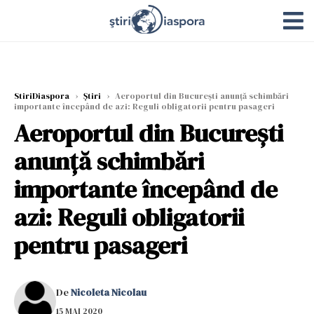
StiriDiaspora
›
Știri
›
Aeroportul din București anunță schimbări
importante începând de azi: Reguli obligatorii pentru pasageri
Aeroportul din București
anunță schimbări
importante începând de
azi: Reguli obligatorii
pentru pasageri
De
Nicoleta Nicolau
15 MAI 2020