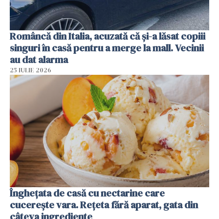
Româncă din Italia, acuzată că și-a lăsat copiii
singuri în casă pentru a merge la mall. Vecinii
au dat alarma
25 IULIE 2026
Înghețata de casă cu nectarine care
cucerește vara. Rețeta fără aparat, gata din
câteva ingrediente