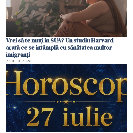
Vrei să te muți în SUA? Un studiu Harvard
arată ce se întâmplă cu sănătatea multor
imigranți
26 IULIE 2026