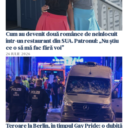
Cum au devenit două românce de neînlocuit
într-un restaurant din SUA. Patronul: „Nu știu
ce o să mă fac fără voi”
26 IULIE 2026
Teroare la Berlin, în timpul Gay Pride: o dubiță