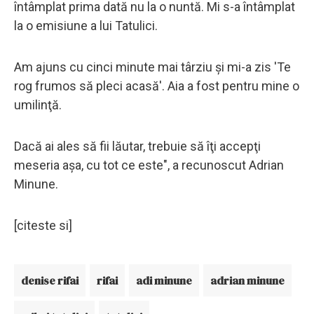
întâmplat prima dată nu la o nuntă. Mi s-a întâmplat
la o emisiune a lui Tatulici.
Am ajuns cu cinci minute mai târziu şi mi-a zis 'Te
rog frumos să pleci acasă'. Aia a fost pentru mine o
umilinţă.
Dacă ai ales să fii lăutar, trebuie să îţi accepţi
meseria aşa, cu tot ce este", a recunoscut Adrian
Minune.
[citeste si]
denise rifai
rifai
adi minune
adrian minune