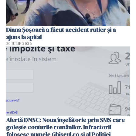
Diana Șoșoacă a făcut accident rutier și a
ajuns la spital
30 IULIE 2026
Alertă DNSC: Noua înșelătorie prin SMS care
golește conturile românilor. Infractorii
folosesc numele Ghișeul.ro și al Poliției