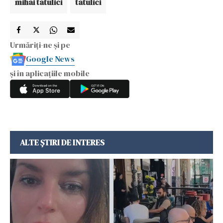
mihai tatulici
tatulici
Urmăriți-ne și pe
Google News
și în aplicațiile mobile
ALTE ȘTIRI DE INTERES