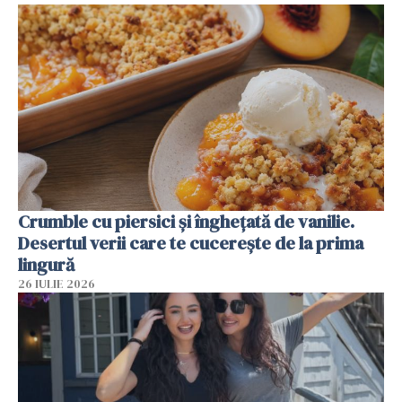
Crumble cu piersici și înghețată de vanilie.
Desertul verii care te cucerește de la prima
lingură
26 IULIE 2026