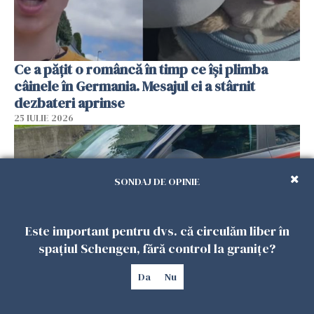
Ce a pățit o româncă în timp ce își plimba
câinele în Germania. Mesajul ei a stârnit
dezbateri aprinse
25 IULIE 2026
SONDAJ DE OPINIE
Este important pentru dvs. că circulăm liber în
spațiul Schengen, fără control la granițe?
Da
Nu
Româncă din Italia, acuzată că și-a lăsat copiii
singuri în casă pentru a merge la mall. Vecinii