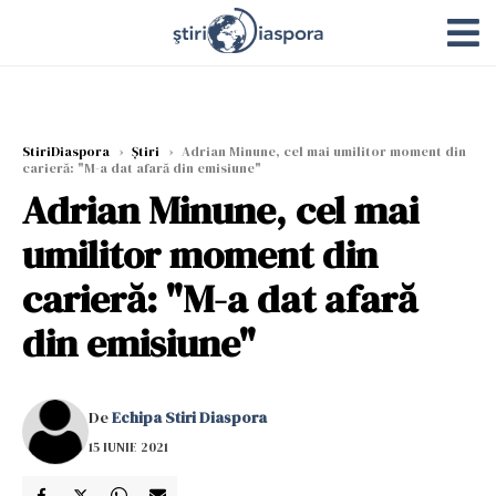
StiriDiaspora
›
Știri
›
Adrian Minune, cel mai umilitor moment din
carieră: "M-a dat afară din emisiune"
Adrian Minune, cel mai
umilitor moment din
carieră: "M-a dat afară
din emisiune"
De
Echipa Stiri Diaspora
15 IUNIE 2021