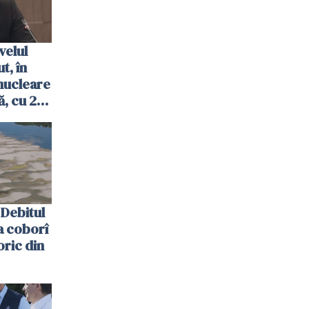
velul
t, în
nucleare
, cu 2
 trecută
Debitul
a coborî
oric din