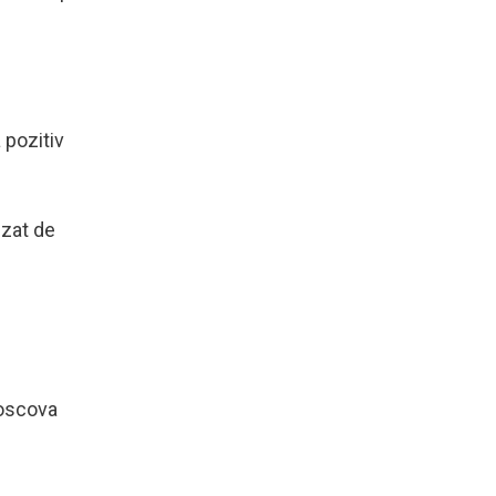
 pozitiv
uzat de
Moscova