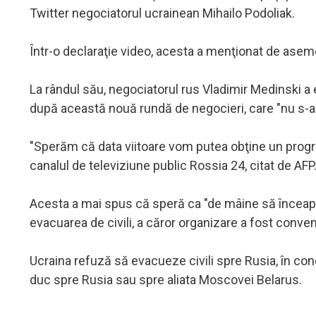
Twitter negociatorul ucrainean Mihailo Podoliak.
Într-o declaraţie video, acesta a menţionat de aseme
La rândul său, negociatorul rus Vladimir Medinski a
după această nouă rundă de negocieri, care "nu s-a ri
"Sperăm că data viitoare vom putea obţine un progres
canalul de televiziune public Rossia 24, citat de AFP
Acesta a mai spus că speră ca "de mâine să înceapă
evacuarea de civili, a căror organizare a fost conven
Ucraina refuză să evacueze civili spre Rusia, în co
duc spre Rusia sau spre aliata Moscovei Belarus.