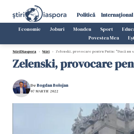
Politică
Internațional
Economie
Joburi
Monden
Sport
Educ
Povestea Mea
Eș
StiriDiaspora
›
Știri
›
Zelenski, provocare pentru Putin: "Dacă nu se
Zelenski, provocare pent
De
Bogdan Bolojan
07 MARTIE 2022