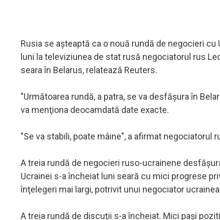
Rusia se aşteaptă ca o nouă rundă de negocieri cu Ucr
luni la televiziunea de stat rusă negociatorul rus Leo
seara în Belarus, relatează Reuters.
"Următoarea rundă, a patra, se va desfăşura în Belaru
va menţiona deocamdată date exacte.
"Se va stabili, poate mâine", a afirmat negociatorul r
A treia rundă de negocieri ruso-ucrainene desfăşura
Ucrainei s-a încheiat luni seară cu mici progrese priv
înţelegeri mai largi, potrivit unui negociator ucrainea
A treia rundă de discuţii s-a încheiat. Mici paşi pozi