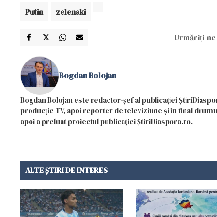
Putin
zelenski
Urmăriți-ne 
Bogdan Bolojan
Bogdan Bolojan este redactor-șef al publicației ȘtiriDiaspor
producție TV, apoi reporter de televiziune și în final drumul
apoi a preluat proiectul publicației ȘtiriDiaspora.ro.
ALTE ȘTIRI DE INTERES