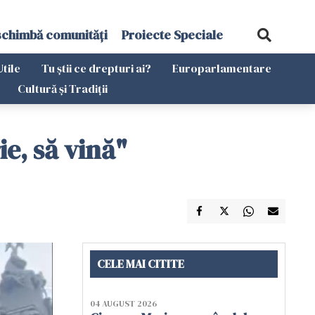
schimbă comunități
Proiecte Speciale
Utile
Tu știi ce drepturi ai?
Europarlamentare
Cultură și Tradiții
e, să vină"
CELE MAI CITITE
04 AUGUST 2026