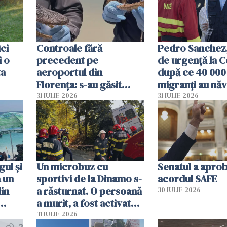
ici
Controale fără
Pedro Sanchez, 
i o
precedent pe
de urgență la C
ta
aeroportul din
după ce 40 000
Florența: s-au găsit
migranți au năv
capete de aligator și o
teritoriul spani
31 IULIE 2026
31 IULIE 2026
sumă imensă de bani
mobiliza toate
resursele"
ul și
Un microbuz cu
Senatul a apro
a un
sportivi de la Dinamo s-
acordul SAFE
din
a răsturnat. O persoană
30 IULIE 2026
a murit, a fost activat
planul roșu de
31 IULIE 2026