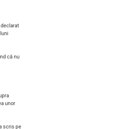
 declarat
luni
ând că nu
upra
rea unor
a scris pe