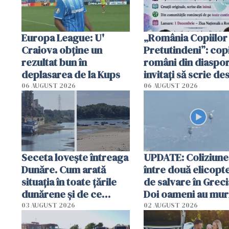
Europa League: U'
„România Copiilor
Craiova obține un
Pretutindeni”: copi
rezultat bun în
români din diaspor
deplasarea de la Kups
invitați să scrie de
România într-un v
06 AUGUST 2026
06 AUGUST 2026
special
Seceta lovește întreaga
UPDATE: Coliziune
Dunăre. Cum arată
între două elicopt
situația în toate țările
de salvare în Greci
dunărene și de ce
Doi oameni au mur
România resimte
03 AUGUST 2026
02 AUGUST 2026
efectele, deși a plouat