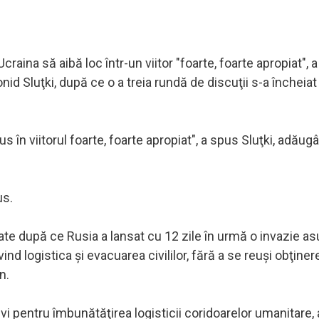
aina să aibă loc într-un viitor "foarte, foarte apropiat", a
nid Sluţki, după ce o a treia rundă de discuţii s-a încheiat 
s în viitorul foarte, foarte apropiat", a spus Sluţki, adăug
us.
te după ce Rusia a lansat cu 12 zile în urmă o invazie as
ind logistica şi evacuarea civililor, fără a se reuşi obţine
n.
tivi pentru îmbunătăţirea logisticii coridoarelor umanitare, 