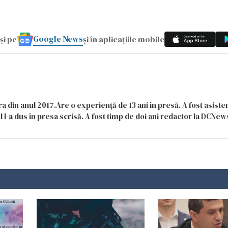
Google News
și pe
și în aplicațiile mobile
a din anul 2017.Are o experiență de 13 ani în presă. A fost asiste
 l-a dus în presa scrisă. A fost timp de doi ani redactor la DCNews