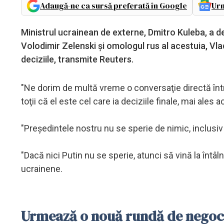
Adaugă-ne ca sursă preferată în Google
Urm
Ministrul ucrainean de externe, Dmitro Kuleba, a de
Volodimir Zelenski şi omologul rus al acestuia, Vla
deciziile, transmite Reuters.
"Ne dorim de multă vreme o conversaţie directă într
toţii că el este cel care ia deciziile finale, mai ales
"Preşedintele nostru nu se sperie de nimic, inclusiv 
"Dacă nici Putin nu se sperie, atunci să vină la întâ
ucrainene.
Urmează o nouă rundă de negoc