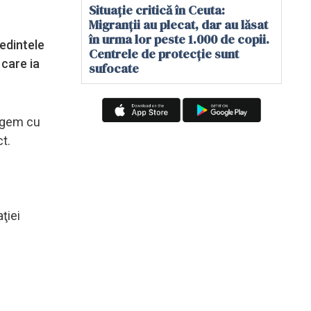
Situație critică în Ceuta:
Migranții au plecat, dar au lăsat
în urma lor peste 1.000 de copii.
şedintele
Centrele de protecție sunt
 care ia
sufocate
legem cu
ct.
ţiei