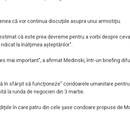
nea că vor continua discuţiile asupra unui armistiţiu.
 estimat că este prea devreme pentru a vorbi despre ceva
dicat la înălţimea aşteptărilor".
 mai important", a afirmat Medinski, într-un briefing dif
.
 în sfârşit să funcţioneze" coridoarele umanitare pentru
ită la runda de negocieri din 3 martie.
ndiţiile în care patru din cele şase coridoare propuse de 