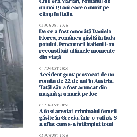
Cine era Marian, românul de
numai 19 ani care a murit pe
câmp în Italia
05 AUGUST 2026
De ce a fost omorâtă Daniela
Florea, românca găsită în lada
patului. Procurorii italieni i-au
reconstituit ultimele momente
din viață
04 AUGUST 2026
Accident grav provocat de un
român de 22 de ani în Austria.
Tatăl său a fost aruncat din
mașină și a murit pe loc
04 AUGUST 2026
A fost arestat criminalul femeii
găsite în Grecia, într-o valiză. S-
a aflat cum s-a întâmplat totul
05 AUGUST 2026