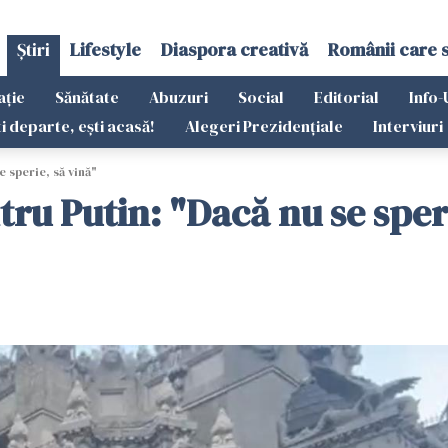
Știri
Lifestyle
Diaspora creativă
Românii care 
ație
Sănătate
Abuzuri
Social
Editorial
Info-
ti departe, ești acasă!
Alegeri Prezidențiale
Interviuri
 sperie, să vină"
ru Putin: "Dacă nu se speri