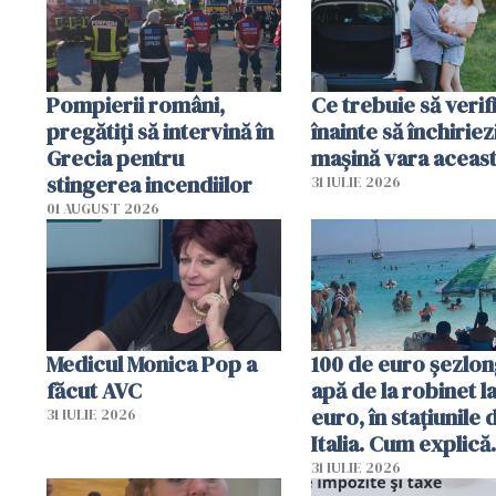
în iulie
Pompierii români,
Ce trebuie să verif
pregătiţi să intervină în
înainte să închiriez
Grecia pentru
mașină vara aceas
stingerea incendiilor
31 IULIE 2026
01 AUGUST 2026
Medicul Monica Pop a
100 de euro șezlong
făcut AVC
apă de la robinet l
euro, în stațiunile 
31 IULIE 2026
Italia. Cum explică
autoritățile
31 IULIE 2026