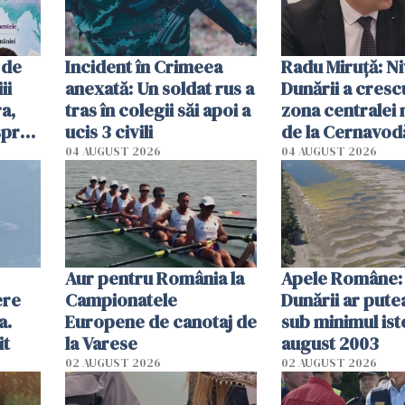
 de
Incident în Crimeea
Radu Miruţă: Ni
ii
anexată: Un soldat rus a
Dunării a crescu
a,
tras în colegii săi apoi a
zona centralei 
spre
ucis 3 civili
de la Cernavodă
olum
cm faţă de ziua
04 AUGUST 2026
04 AUGUST 2026
Aur pentru România la
Apele Române: 
ere
Campionatele
Dunării ar pute
a.
Europene de canotaj de
sub minimul ist
it
la Varese
august 2003
02 AUGUST 2026
02 AUGUST 2026