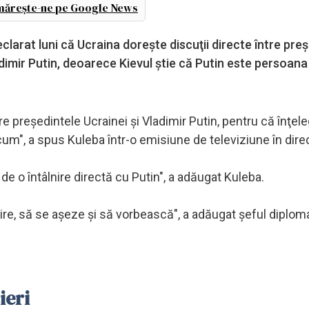
ărește-ne pe Google News
clarat luni că Ucraina doreşte discuţii directe între pre
dimir Putin, deoarece Kievul ştie că Putin este persoana
e preşedintele Ucrainei şi Vladimir Putin, pentru că înţe
 acum", a spus Kuleba într-o emisiune de televiziune în dire
de o întâlnire directă cu Putin", a adăugat Kuleba.
lnire, să se aşeze şi să vorbească", a adăugat şeful diploma
ieri