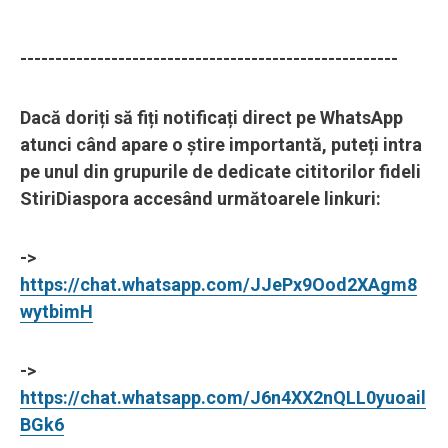
------------------------------------------------------
Dacă doriți să fiți notificați direct pe WhatsApp
atunci când apare o știre importantă, puteți intra
pe unul din grupurile de dedicate cititorilor fideli
StiriDiaspora accesând următoarele linkuri:
->
https://chat.whatsapp.com/JJePx9Ood2XAgm8
wytbimH
->
https://chat.whatsapp.com/J6n4XX2nQLL0yuoail
BGk6