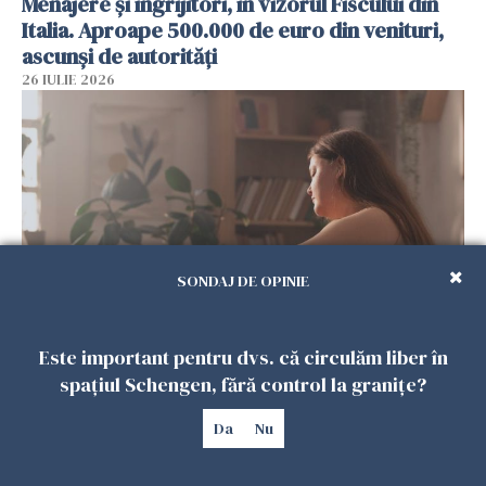
Menajere și îngrijitori, în vizorul Fiscului din
Italia. Aproape 500.000 de euro din venituri,
ascunși de autorități
26 IULIE 2026
SONDAJ DE OPINIE
Vrei să te muți în SUA? Un studiu Harvard
Este important pentru dvs. că circulăm liber în
arată ce se întâmplă cu sănătatea multor
spațiul Schengen, fără control la granițe?
imigranți
Da
Nu
26 IULIE 2026