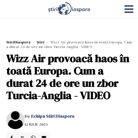
StiriDiaspora
›
Știri
›
Wizz Air provoacă haos în toată Europa. Cum
a durat 24 de ore un zbor Turcia-Anglia - VIDEO
Wizz Air provoacă haos în
toată Europa. Cum a
durat 24 de ore un zbor
Turcia-Anglia - VIDEO
De
Echipa Stiri Diaspora
12 IULIE 2023