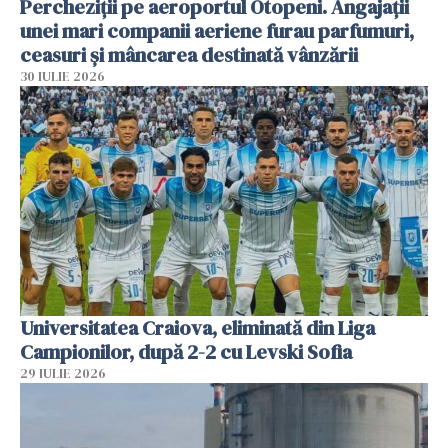
Percheziții pe aeroportul Otopeni. Angajații
unei mari companii aeriene furau parfumuri,
ceasuri și mâncarea destinată vânzării
30 IULIE 2026
Universitatea Craiova, eliminată din Liga
Campionilor, după 2-2 cu Levski Sofia
29 IULIE 2026