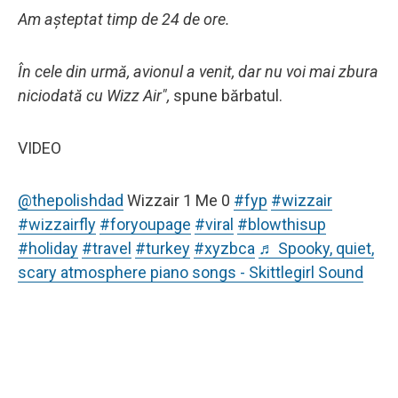
Am așteptat timp de 24 de ore.
În cele din urmă, avionul a venit, dar nu voi mai zbura
niciodată cu Wizz Air",
spune bărbatul.
VIDEO
@thepolishdad
Wizzair 1 Me 0
#fyp
#wizzair
#wizzairfly
#foryoupage
#viral
#blowthisup
#holiday
#travel
#turkey
#xyzbca
♬ Spooky, quiet,
scary atmosphere piano songs - Skittlegirl Sound