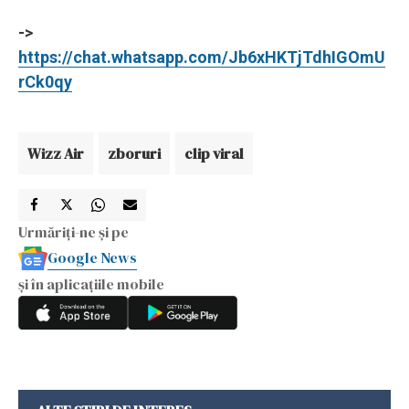
->
https://chat.whatsapp.com/Jb6xHKTjTdhIGOmU
rCk0qy
Wizz Air
zboruri
clip viral
Urmăriți-ne și pe
Google News
și în aplicațiile mobile