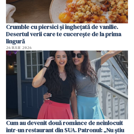
Crumble cu piersici și înghețată de vanilie.
Desertul verii care te cucerește de la prima
lingură
26 IULIE 2026
Cum au devenit două românce de neînlocuit
într-un restaurant din SUA. Patronul: „Nu știu