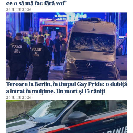
ce o să mă fac fără voi”
26 IULIE 2026
Teroare la Berlin, în timpul Gay Pride: o dubiță
a intrat în mulțime. Un mort și 15 răniți
26 IULIE 2026