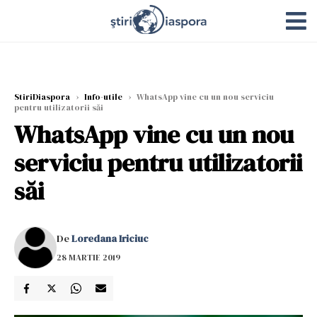
StiriDiaspora
›
Info-utile
›
WhatsApp vine cu un nou serviciu
pentru utilizatorii săi
WhatsApp vine cu un nou
serviciu pentru utilizatorii
săi
De
Loredana Iriciuc
28 MARTIE 2019