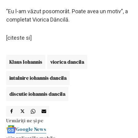
”Eu l-am văzut posomorât. Poate avea un motiv”, a
completat Viorica Dăncilă.
[citeste si]
Klaus Iohannis
viorica dancila
intalnire iohannis dancila
discutie iohannis dancila
Urmăriți-ne și pe
Google News
și în aplicațiile mobile