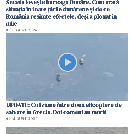
Seceta lovește întreaga Dunăre. Cum arată
situația în toate țările dunărene și de ce
România resimte efectele, deși a plouat în
iulie
03 AUGUST 2026
UPDATE: Coliziune între două elicoptere de
salvare în Grecia. Doi oameni au murit
02 AUGUST 2026