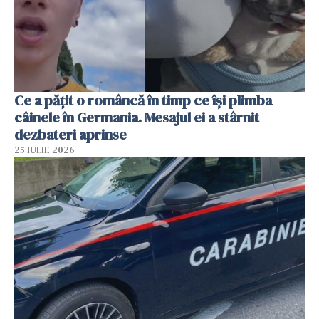
Ce a pățit o româncă în timp ce își plimba
câinele în Germania. Mesajul ei a stârnit
dezbateri aprinse
25 IULIE 2026