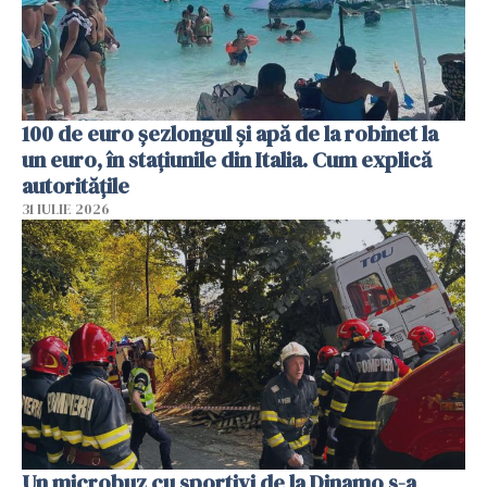
100 de euro șezlongul și apă de la robinet la
un euro, în stațiunile din Italia. Cum explică
autoritățile
31 IULIE 2026
Un microbuz cu sportivi de la Dinamo s-a