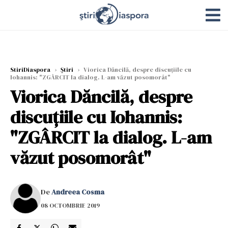
StiriDiaspora
›
Știri
›
Viorica Dăncilă, despre discuţiile cu
Iohannis: "ZGÂRCIT la dialog. L-am văzut posomorât"
Viorica Dăncilă, despre
discuţiile cu Iohannis:
"ZGÂRCIT la dialog. L-am
văzut posomorât"
De
Andreea Cosma
08 OCTOMBRIE 2019