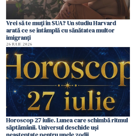
Vrei să te muți în SUA? Un studiu Harvard
arată ce se întâmplă cu sănătatea multor
imigranți
26 IULIE 2026
Horoscop 27 iulie. Lunea care schimbă ritmul
săptămânii. Universul deschide uși
neașteptate pentru unele zodii