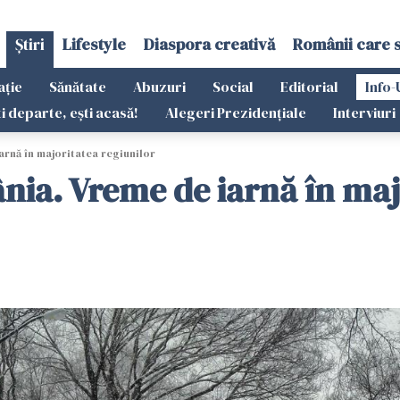
Știri
Lifestyle
Diaspora creativă
Românii care 
ație
Sănătate
Abuzuri
Social
Editorial
Info-
ti departe, ești acasă!
Alegeri Prezidențiale
Interviuri
arnă în majoritatea regiunilor
nia. Vreme de iarnă în maj