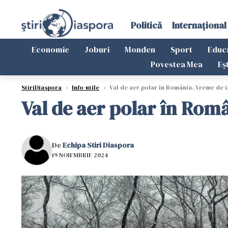
Politică
Internațional
Economie
Joburi
Monden
Sport
Educ
Povestea Mea
Eș
StiriDiaspora
›
Info-utile
›
Val de aer polar în România. Vreme de i
Val de aer polar în Româ
De
Echipa Stiri Diaspora
19 NOIEMBRIE 2024