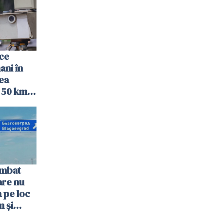
ce
ani în
ea
e 50 km/h
 la
imbat
are nu
 pe loc
n și