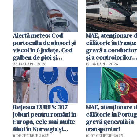
Alertă meteo: Cod
MAE, atenționare 
portocaliu de ninsori şi
călătorie în Franța:
viscol în 6 judeţe. Cod
grevă a conductor
galben de ploi şi
şi a controlorilor
lapoviţă în 14 judeţe
feroviari
26 IANUARIE 2026
12 IANUARIE 2026
Rețeaua EURES: 307
MAE, atenţionare 
joburi pentru români în
călătorie în Portug
Europa, cele mai multe
grevă generală în
fiind în Norvegia și
transporturi
Suedia
11 DECEMBRIE 2025
10 DECEMBRIE 2025