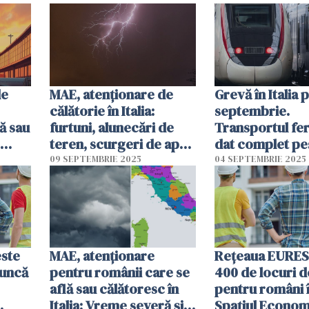
de
MAE, atenţionare de
Grevă în Italia p
călătorie în Italia:
septembrie.
ă sau
furtuni, alunecări de
Transportul fer
teren, scurgeri de apă
dat complet pe
i şi
pe versanţi
09 SEPTEMBRIE 2025
04 SEPTEMBRIE 2025
i
ste
MAE, atenționare
Rețeaua EURES:
muncă
pentru românii care se
400 de locuri 
află sau călătoresc în
pentru români 
Italia: Vreme severă și
Spațiul Econom