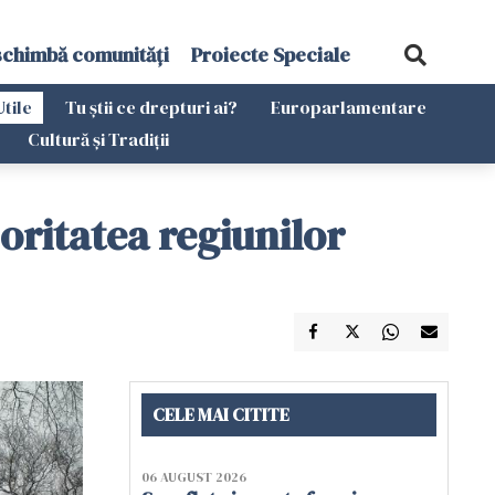
schimbă comunități
Proiecte Speciale
Utile
Tu știi ce drepturi ai?
Europarlamentare
Cultură și Tradiții
oritatea regiunilor
CELE MAI CITITE
06 AUGUST 2026