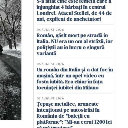
S-a aflat cine este femeia care a
înjunghiat 4 bărbați în centrul
Londrei. Atacul Stellei, de 44 de
ani, explicat de anchetatori
06 AUGUST 2026
Român, găsit mort pe stradă în
Italia. NU era un om al străzii, iar
polițiștii au în lucru o singură
variantă
06 AUGUST 2026
Un român din Italia și-a dat foc în
mașină, într-un apel video cu
fosta iubită. Era chiar în fața
locuinței iubitei din Milano
07 AUGUST 2026
Țepușe metalice, aruncate
intenționat pe autostrăzi în
România de "baieții cu
platforme": "Mi-au cerut 1200 lei
să mă tracteze"