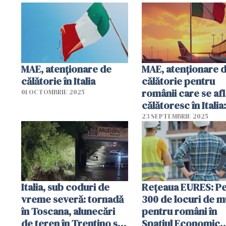
MAE, atenţionare de
MAE, atenționare 
călătorie în Italia
călătorie pentru
românii care se afl
01 OCTOMBRIE 2025
călătoresc în Italia:
grevă în aeroportur
23 SEPTEMBRIE 2025
pericol de inundaţi
Italia, sub coduri de
Rețeaua EURES: Pe
vreme severă: tornadă
300 de locuri de 
în Toscana, alunecări
pentru români în
de teren în Trentino și
Spațiul Economic