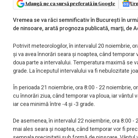
Adaugă-ne ca sursă preferată în Google
Urm
Vremea se va răci semnificativ în Bucureşti în urmă
de ninsoare, arată prognoza publicată, marţi, de 
Potrivit meteorologilor, în intervalul 20 noiembrie, ora
şi va avea înnorări seara şi noaptea, când temporar v
doua parte a intervalului. Temperatura maximă se va si
grade. La începutul intervalului va fi nebulozitate joa
În perioada 21 noiembrie, ora 8:00 - 22 noiembrie, ora
cu înnorări ziua, când temporar va ploua, iar vântul 
iar cea minimă între -4 şi -3 grade.
De asemenea, în intervalul 22 noiembrie, ora 8:00 - 2
mai ales seara şi noaptea, când temporar vor fi precipi
semnala precipitaţii sub formă de ninsoare. Vântul 