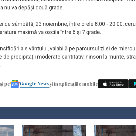
ma nu va depăşi două grade.
 de sâmbătă, 23 noiembrie, între orele 8:00 - 20:00, cerul
peratura maximă va oscila între 6 şi 7 grade.
ificări ale vântului, valabilă pe parcursul zilei de miercur
de precipitaţii moderate cantitativ, ninsori la munte, stra
.
Google News
și pe
și în aplicațiile mobile