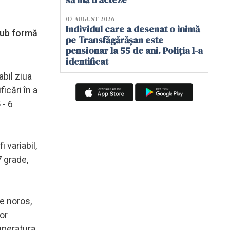
07 AUGUST 2026
Individul care a desenat o inimă
 sub formă
pe Transfăgărășan este
pensionar la 55 de ani. Poliția l-a
identificat
abil ziua
icări în a
 - 6
 variabil,
7 grade,
ie noros,
vor
mperatura