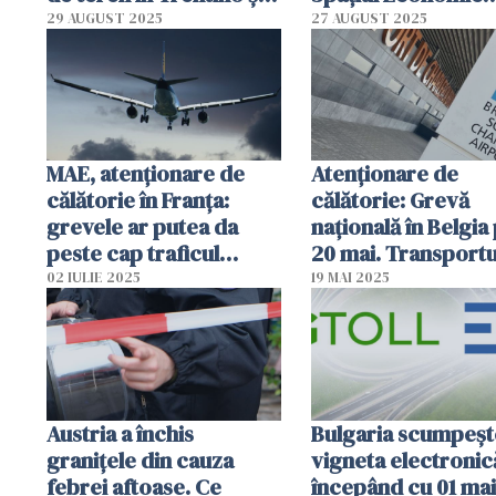
furtuni violente la
European
29 AUGUST 2025
27 AUGUST 2025
Roma
MAE, atenţionare de
Atenționare de
călătorie în Franţa:
călătorie: Grevă
grevele ar putea da
națională în Belgia
peste cap traficul
20 mai. Transportu
aerian
public va fi grav
02 IULIE 2025
19 MAI 2025
perturbat
Austria a închis
Bulgaria scumpeșt
granițele din cauza
vigneta electronic
febrei aftoase. Ce
începând cu 01 mai