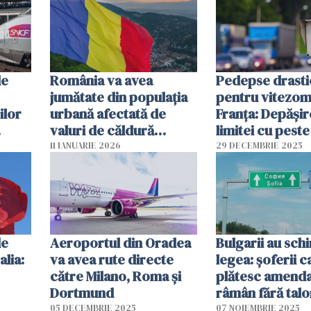
de
România va avea
Pedepse drasti
jumătate din populația
pentru vitezom
ilor
urbană afectată de
Franța: Depășir
valuri de căldură
limitei cu pest
extreme până în 2040,
te poate trimite
11 IANUARIE 2026
29 DECEMBRIE 2025
arată un raport
închisoare
de
Aeroportul din Oradea
Bulgarii au sch
alia:
va avea rute directe
legea: șoferii c
către Milano, Roma şi
plătesc amenda
Dortmund
râmân fără talo
plăcuțe
05 DECEMBRIE 2025
07 NOIEMBRIE 2025