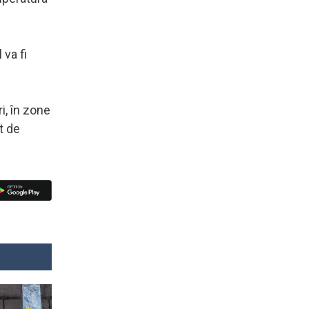
 va fi
i, în zone
t de