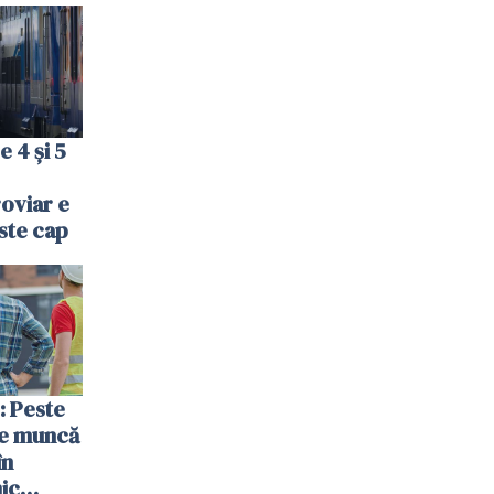
e 4 și 5
oviar e
ste cap
 Peste
de muncă
în
ic