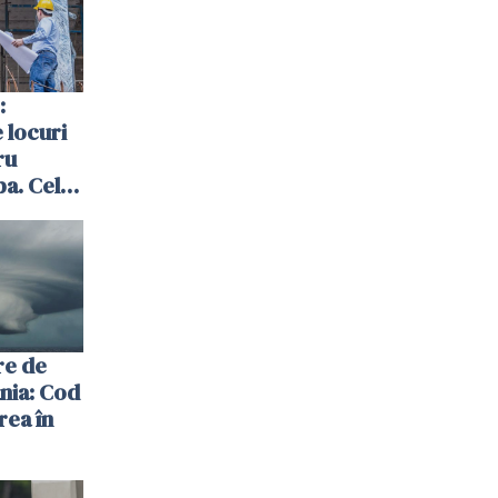
:
 locuri
ru
pa. Cele
Norvegia
re de
ania: Cod
rea în