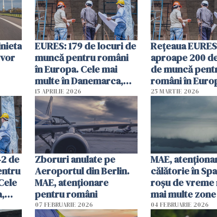
inieta
EURES: 179 de locuri de
Rețeaua EURES
 vor
muncă pentru români
aproape 200 de
în Europa. Cele mai
de muncă pent
multe în Danemarca,
români în Euro
Norvegia și Italia
mai multe în
15 APRILIE 2026
25 MARTIE 2026
Danemarca și 
42 de
Zboruri anulate pe
MAE, atenţiona
entru
Aeroportul din Berlin.
călătorie în Sp
Cele
MAE, atenționare
roșu de vreme 
a,
pentru români
mai multe zone
07 FEBRUARIE 2026
04 FEBRUARIE 2026