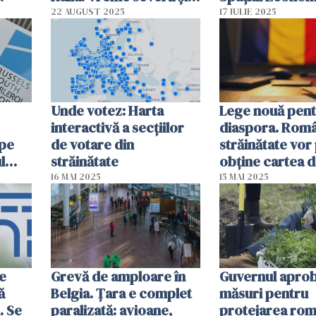
pericol de inundații
European
22 AUGUST 2025
17 IULIE 2025
Unde votez: Harta
Lege nouă pen
interactivă a secțiilor
diaspora. Româ
 pe
de votare din
străinătate vor
l
străinătate
obține cartea 
identitate elec
16 MAI 2025
15 MAI 2025
indiferent de d
e
Grevă de amploare în
Guvernul aprob
ă
Belgia. Țara e complet
măsuri pentru
. Se
paralizată: avioane,
protejarea rom