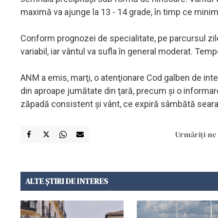
maximă va ajunge la 13 - 14 grade, în timp ce mini
Conform prognozei de specialitate, pe parcursul zilei
variabil, iar vântul va sufla în general moderat. Tem
ANM a emis, marţi, o atenţionare Cod galben de intens
din aproape jumătate din ţară, precum şi o informare 
zăpadă consistent şi vânt, ce expiră sâmbătă seara
Urmăriți-ne 
ALTE ȘTIRI DE INTERES