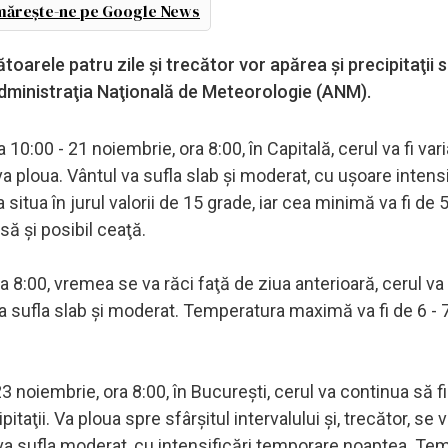
ărește-ne pe Google News
toarele patru zile şi trecător vor apărea şi precipitaţii
Administraţia Naţională de Meteorologie (ANM).
 10:00 - 21 noiembrie, ora 8:00, în Capitală, cerul va fi vari
a ploua. Vântul va sufla slab şi moderat, cu uşoare intensif
tua în jurul valorii de 15 grade, iar cea minimă va fi de 5
să şi posibil ceaţă.
 8:00, vremea se va răci faţă de ziua anterioară, cerul va fi
va sufla slab şi moderat. Temperatura maximă va fi de 6 - 
3 noiembrie, ora 8:00, în Bucureşti, cerul va continua să f
taţii. Va ploua spre sfârşitul intervalului şi, trecător, se 
va sufla moderat, cu intensificări temporare noaptea. Te