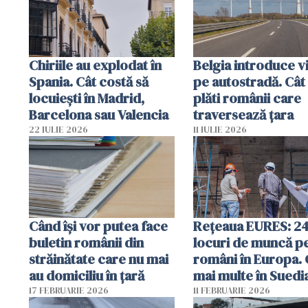
Chiriile au explodat în
Belgia introduce v
Spania. Cât costă să
pe autostradă. Cât
locuiești în Madrid,
plăti românii care
Barcelona sau Valencia
traversează țara
22 IULIE 2026
11 IULIE 2026
Când își vor putea face
Rețeaua EURES: 2
buletin românii din
locuri de muncă p
străinătate care nu mai
români în Europa. 
au domiciliu în țară
mai multe în Suedi
Norvegia și Irlanda
17 FEBRUARIE 2026
11 FEBRUARIE 2026