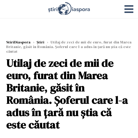
StiriDiaspora
›
Știri
›
Utilaj de zeci de mii de euro, furat din Marea
Britanie, găsit în România. Şoferul care l-a adus în ţară nu ştia că este
căutat
Utilaj de zeci de mii de
euro, furat din Marea
Britanie, găsit în
România. Şoferul care l-a
adus în ţară nu ştia că
este căutat