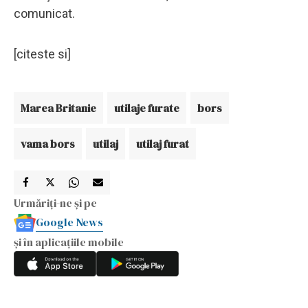
comunicat.
[citeste si]
Marea Britanie
utilaje furate
bors
vama bors
utilaj
utilaj furat
Urmăriți-ne și pe
Google News
și în aplicațiile mobile