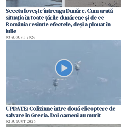
Seceta lovește întreaga Dunăre. Cum arată
situația în toate țările dunărene și de ce
România resimte efectele, deși a plouat în
iulie
03 AUGUST 2026
UPDATE: Coliziune între două elicoptere de
salvare în Grecia. Doi oameni au murit
02 AUGUST 2026