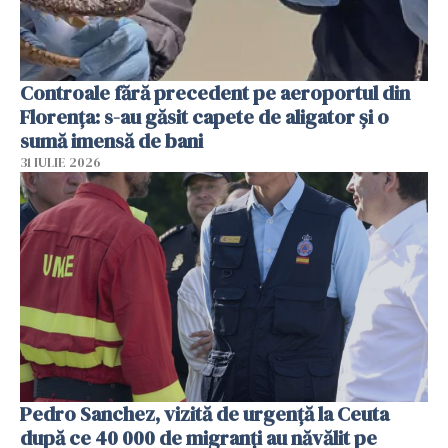
Controale fără precedent pe aeroportul din
Florența: s-au găsit capete de aligator și o
sumă imensă de bani
31 IULIE 2026
Pedro Sanchez, vizită de urgență la Ceuta
după ce 40 000 de migranți au năvălit pe