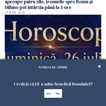
aproape patru zile, trenurile spre Roma și
Milano pot întârzia până la 3 ore
25 IULIE 2026
SONDAJ DE OPINIE
Horoscop duminică, 26 iulie. Astrele
răstoarnă calculele pentru unele zodii
25 IULIE 2026
Credeți că UE a adus beneficii României?
Da
Nu