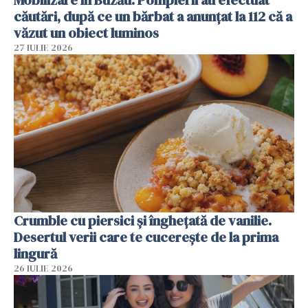
Mobilizare în Buzău. Pompierii au efectuat
căutări, după ce un bărbat a anunțat la 112 că a
văzut un obiect luminos
27 IULIE 2026
Crumble cu piersici și înghețată de vanilie.
Desertul verii care te cucerește de la prima
lingură
26 IULIE 2026