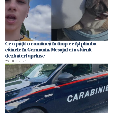
Ce a pățit o româncă în timp ce își plimba
câinele în Germania. Mesajul ei a stârnit
dezbateri aprinse
25 IULIE 2026