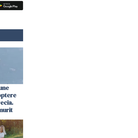
une
optere
ecia.
murit