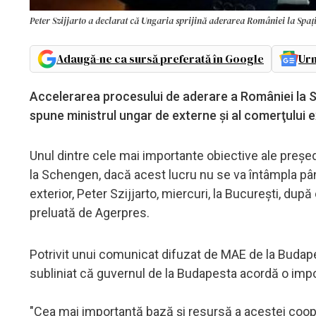
Peter Szijjarto a declarat că Ungaria sprijină aderarea României la Spaț
Adaugă-ne ca sursă preferată în Google
Urm
Accelerarea procesului de aderare a României la Sc
spune ministrul ungar de externe şi al comerţului ex
Unul dintre cele mai importante obiective ale preşed
la Schengen, dacă acest lucru nu se va întâmpla până
exterior, Peter Szijjarto, miercuri, la Bucureşti, d
preluată de Agerpres.
Potrivit unui comunicat difuzat de MAE de la Budape
subliniat că guvernul de la Budapesta acordă o impor
"Cea mai importantă bază şi resursă a acestei coop