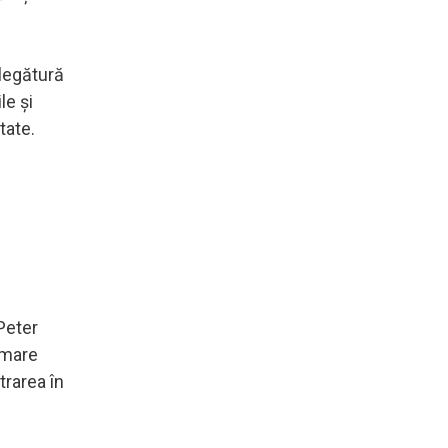
 legătură
le şi
itate.
Peter
 mare
trarea în