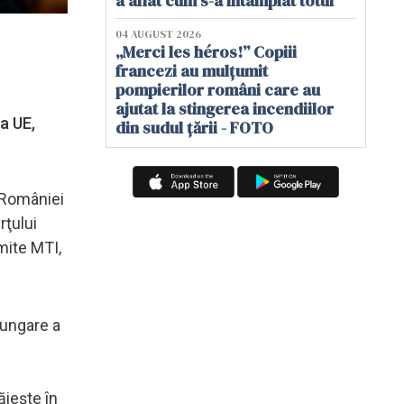
a aflat cum s-a întâmplat totul
04 AUGUST 2026
„Merci les héros!” Copiii
francezi au mulțumit
pompierilor români care au
ajutat la stingerea incendiilor
a UE,
din sudul țării - FOTO
i României
rţului
mite MTI,
 ungare a
ăieşte în