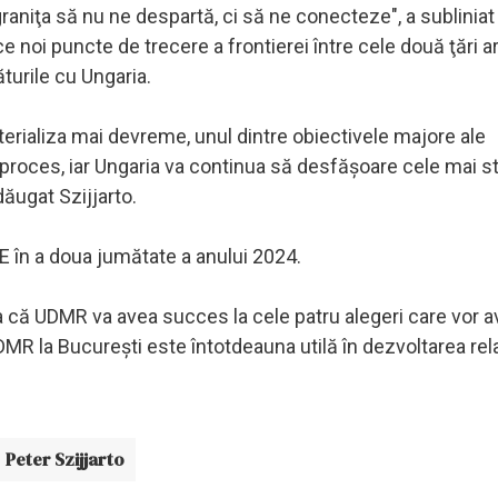
aniţa să nu ne despartă, ci să ne conecteze", a subliniat 
noi puncte de trecere a frontierei între cele două ţări ar
urile cu Ungaria.
rializa mai devreme, unul dintre obiectivele majore ale
t proces, iar Ungaria va continua să desfăşoare cele mai s
dăugat Szijjarto.
UE în a doua jumătate a anului 2024.
 că UDMR va avea succes la cele patru alegeri care vor a
MR la Bucureşti este întotdeauna utilă în dezvoltarea relaţ
Peter Szijjarto