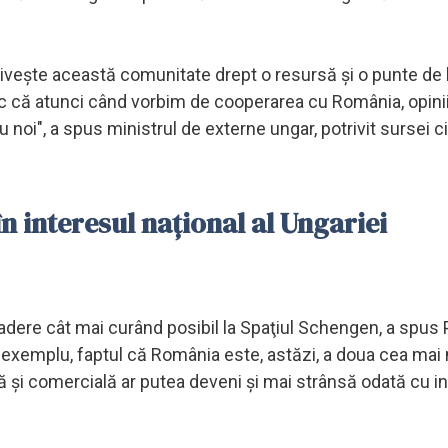
priveşte această comunitate drept o resursă şi o punte de
resc că atunci când vorbim de cooperarea cu România, opinii
oi", a spus ministrul de externe ungar, potrivit sursei c
n interesul național al Ungariei
 adere cât mai curând posibil la Spaţiul Schengen, a spus 
e exemplu, faptul că România este, astăzi, a doua cea mai
 şi comercială ar putea deveni şi mai strânsă odată cu in