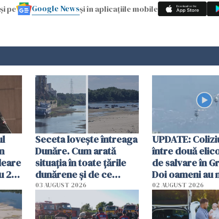
Google News
și pe
și în aplicațiile mobile
ul
Seceta lovește întreaga
UPDATE: Colizi
în
Dunăre. Cum arată
între două elic
leare
situația în toate țările
de salvare în Gr
u 2
dunărene și de ce
Doi oameni au 
ecută
România resimte
03 AUGUST 2026
02 AUGUST 2026
efectele, deși a plouat
în iulie