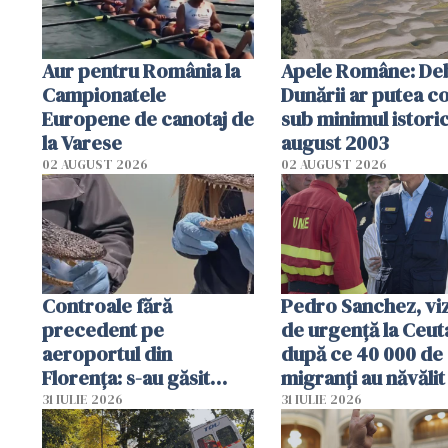
Aur pentru România la
Apele Române: Deb
Campionatele
Dunării ar putea c
Europene de canotaj de
sub minimul istoric
la Varese
august 2003
02 AUGUST 2026
02 AUGUST 2026
Controale fără
Pedro Sanchez, viz
precedent pe
de urgență la Ceut
aeroportul din
după ce 40 000 de
Florența: s-au găsit
migranți au năvălit
capete de aligator și o
teritoriul spaniol:
31 IULIE 2026
31 IULIE 2026
sumă imensă de bani
mobiliza toate