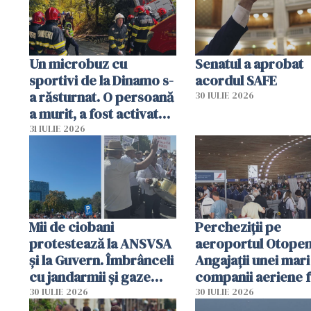
resursele"
Un microbuz cu
Senatul a aprobat
sportivi de la Dinamo s-
acordul SAFE
a răsturnat. O persoană
30 IULIE 2026
a murit, a fost activat
planul roșu de
31 IULIE 2026
intervenție
Mii de ciobani
Percheziții pe
protestează la ANSVSA
aeroportul Otopen
și la Guvern. Îmbrânceli
Angajații unei mari
cu jandarmii și gaze
companii aeriene 
lacrimogene
parfumuri, ceasuri 
30 IULIE 2026
30 IULIE 2026
mâncarea destinat