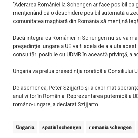
"Aderarea României la Schengen ar face posibil ca gr
menţionând că o deschidere posibil automată a zece 
comunitatea maghiară din România să menţină legăt
Dacă integrarea României în Schengen nu se va mate
preşedinţiei ungare a UE va fi acela de a ajuta aces
consultări posibile cu UDMR în această privinţă, a a
Ungaria va prelua preşedinţia roratică a Consiliului 
De asemenea, Peter Szijjarto şi-a exprimat speranţa
anul viitor în România. Reprezentarea puternică a UD
româno-ungare, a declarat Szijjarto.
Ungaria
spatiul schengen
romania schengen