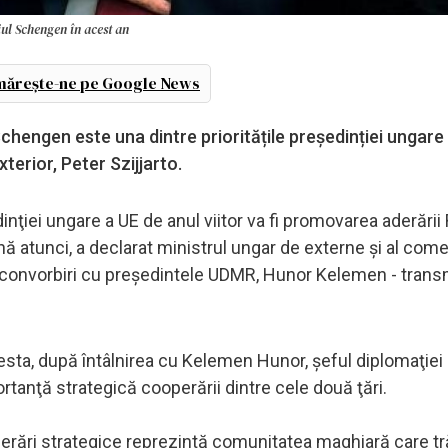
iul Schengen în acest an
ărește-ne pe Google News
hengen este una dintre prioritățile președinției ungare 
terior, Peter Szijjarto.
inţiei ungare a UE de anul viitor va fi promovarea aderări
 atunci, a declarat ministrul ungar de externe şi al come
upă convorbiri cu preşedintele UDMR, Hunor Kelemen - trans
sta, după întâlnirea cu Kelemen Hunor, şeful diplomaţiei
tanţă strategică cooperării dintre cele două ţări.
erări strategice reprezintă comunitatea maghiară care tr