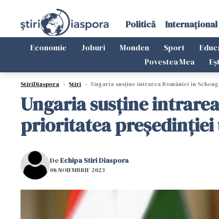
Politică
Internațional
Economie
Joburi
Monden
Sport
Educ
Povestea Mea
Eș
StiriDiaspora
›
Știri
›
Ungaria susține intrarea României în Schengen
Ungaria susține intrarea
prioritatea președinției
De
Echipa Stiri Diaspora
08 NOIEMBRIE 2023