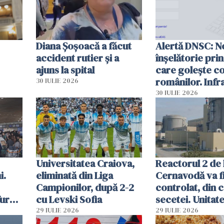
Diana Șoșoacă a făcut
Alertă DNSC: N
accident rutier și a
înșelătorie pri
ajuns la spital
care golește co
românilor. Infr
30 IULIE 2026
folosesc numel
30 IULIE 2026
Ghișeul.ro și al 
Române
Universitatea Craiova,
Reactorul 2 de 
i.
eliminată din Liga
Cernavodă va fi
Campionilor, după 2-2
controlat, din 
furau
cu Levski Sofia
secetei. Unitate
și
deja oprită
29 IULIE 2026
29 IULIE 2026
ă