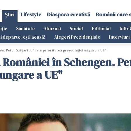
Știri
Lifestyle
Diaspora creativă
Românii care 
ație
Sănătate
Abuzuri
Social
Editorial
Info-
ti departe, ești acasă!
Alegeri Prezidențiale
Interviuri
. Peter Szijjarto: "Este prioritatea președinției ungare a UE"
 României în Schengen. Pete
 ungare a UE"