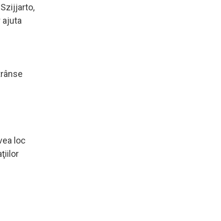
Szijjarto,
 ajuta
trânse
vea loc
iilor