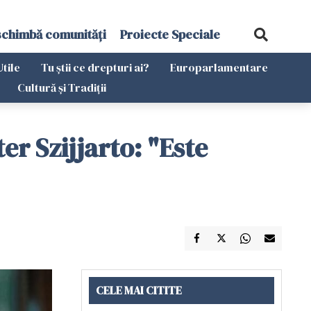
schimbă comunități
Proiecte Speciale
Utile
Tu știi ce drepturi ai?
Europarlamentare
Cultură și Tradiții
r Szijjarto: "Este
CELE MAI CITITE