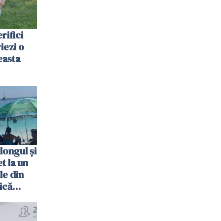
rifici
riezi o
easta
longul și
t la un
le din
ică