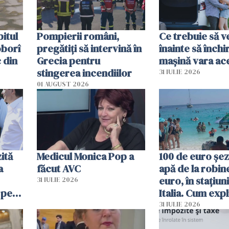
itul
Pompierii români,
Ce trebuie să ve
oborî
pregătiţi să intervină în
înainte să închi
 din
Grecia pentru
mașină vara ac
stingerea incendiilor
31 IULIE 2026
01 AUGUST 2026
ită
Medicul Monica Pop a
100 de euro șez
a
făcut AVC
apă de la robine
euro, în stațiuni
31 IULIE 2026
 pe
Italia. Cum expl
 „Vom
autoritățile
31 IULIE 2026