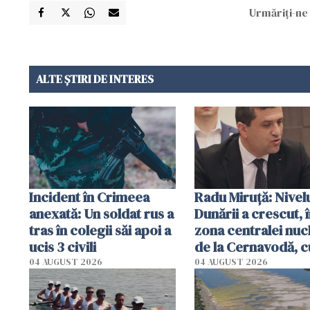
Urmăriți-ne 
ALTE ȘTIRI DE INTERES
Incident în Crimeea
Radu Miruţă: Nivel
anexată: Un soldat rus a
Dunării a crescut, 
tras în colegii săi apoi a
zona centralei nuc
ucis 3 civili
de la Cernavodă, c
cm faţă de ziua tr
04 AUGUST 2026
04 AUGUST 2026