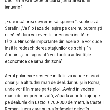
Deci iarna va începe oficial la jumătatea lunii
ianuarie?
„Este încă prea devreme să spunem”, subliniază
Serafini „Va fi o fază de ieșire pe care nu putem ști
dacă căldura va reveni la presiunea înaltă mai
târziu. Ninsorile importante din acele zile vor duce
însă la redeschiderea stațiunilor de schi și în
Apenini și cu siguranță vor facilita activitățile
economice de iarnă din zonă”.
Aerul polar care sosește în Italia va aduce ninsori
chiar și la altitudini mari de deal, dar nu și în Roma,
unde vor fi în mare parte ploi. „Având în vedere
masa de aer preconizată, zăpada ar putea ajunge
pe dealurile din Lazio la 700-800 de metri, la Castelli
Romani, lucru care nu s-a întâmplat deloc în