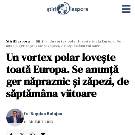
StiriDiaspora
›
Știri
›
Un vortex polar lovește toată Europa. Se
anunță ger năpraznic și zăpezi, de săptămâna viitoare
Un vortex polar lovește
toată Europa. Se anunță
ger năpraznic și zăpezi, de
săptămâna viitoare
De
Bogdan Bolojan
11 IANUARIE 2023