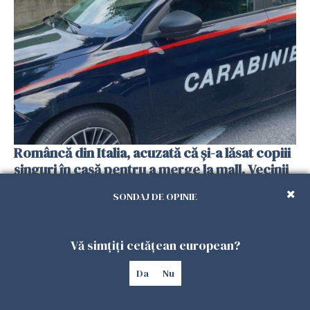
Româncă din Italia, acuzată că și-a lăsat copiii
singuri în casă pentru a merge la mall. Vecinii
au dat alarma
SONDAJ DE OPINIE
25 IULIE 2026
Vă simțiți cetățean european?
Da
Nu