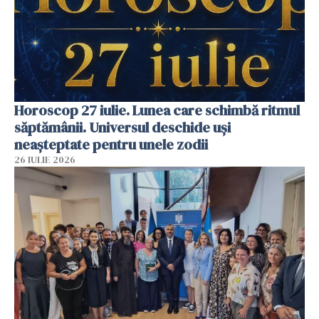
Horoscop 27 iulie. Lunea care schimbă ritmul
săptămânii. Universul deschide uși
neașteptate pentru unele zodii
26 IULIE 2026