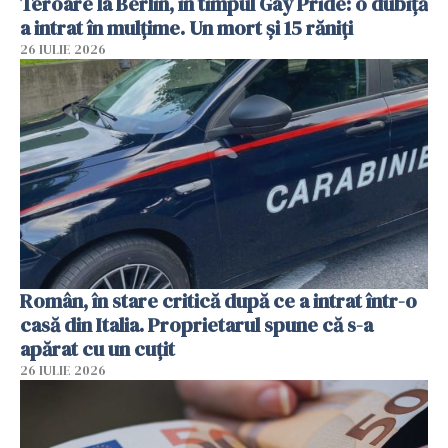
Teroare la Berlin, în timpul Gay Pride: o dubiță
a intrat în mulțime. Un mort și 15 răniți
26 IULIE 2026
Român, în stare critică după ce a intrat într-o
casă din Italia. Proprietarul spune că s-a
apărat cu un cuțit
26 IULIE 2026