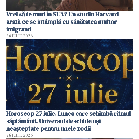
Vrei să te muți în SUA? Un studiu Harvard
arată ce se întâmplă cu sănătatea multor
imigranți
26 IULIE 2026
Horoscop 27 iulie. Lunea care schimbă ritmul
săptămânii. Universul deschide uși
neașteptate pentru unele zodii
26 IULIE 2026