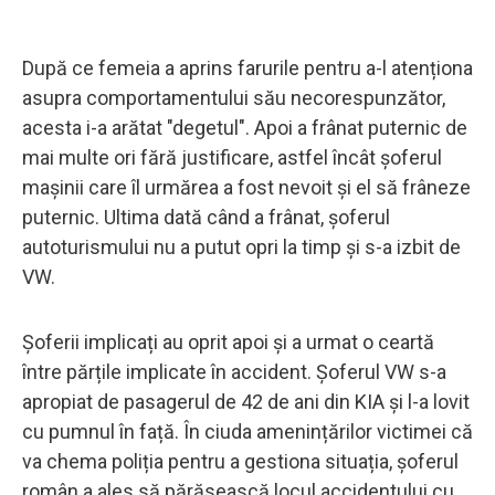
După ce femeia a aprins farurile pentru a-l atenționa
asupra comportamentului său necorespunzător,
acesta i-a arătat "degetul". Apoi a frânat puternic de
mai multe ori fără justificare, astfel încât șoferul
mașinii care îl urmărea a fost nevoit și el să frâneze
puternic. Ultima dată când a frânat, șoferul
autoturismului nu a putut opri la timp și s-a izbit de
VW.
Șoferii implicați au oprit apoi și a urmat o ceartă
între părțile implicate în accident. Șoferul VW s-a
apropiat de pasagerul de 42 de ani din KIA și l-a lovit
cu pumnul în față. În ciuda amenințărilor victimei că
va chema poliția pentru a gestiona situația, șoferul
român a ales să părăsească locul accidentului cu