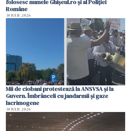
folosesc numele Ghișeul.ro și al Poliției
Române
30 IULIE 2026
Mii de ciobani protestează la ANSVSA și la
Guvern. Îmbrânceli cu jandarmii și gaze
lacrimogene
30 IULIE 2026