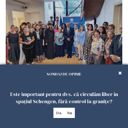
Accidente, spitalizare sau alte urgențe?
Consulatul României la Roma promite
SONDAJ DE OPINIE
intervenții în doar 24 de ore
26 IULIE 2026
Este important pentru dvs. că circulăm liber în
spațiul Schengen, fără control la granițe?
Da
Nu