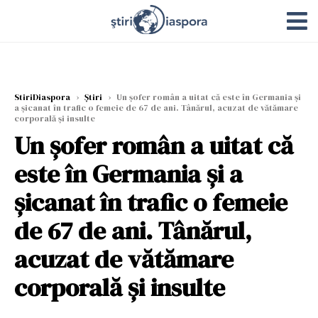
StiriDiaspora
›
Știri
›
Un șofer român a uitat că este în Germania și
a șicanat în trafic o femeie de 67 de ani. Tânărul, acuzat de vătămare
corporală și insulte
Un șofer român a uitat că
este în Germania și a
șicanat în trafic o femeie
de 67 de ani. Tânărul,
acuzat de vătămare
corporală și insulte