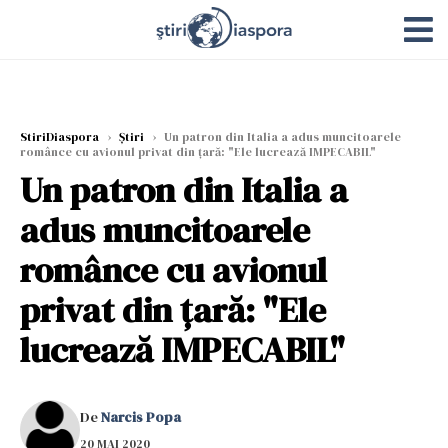
StiriDiaspora
›
Știri
›
Un patron din Italia a adus muncitoarele
românce cu avionul privat din țară: "Ele lucrează IMPECABIL"
Un patron din Italia a
adus muncitoarele
românce cu avionul
privat din țară: "Ele
lucrează IMPECABIL"
De
Narcis Popa
20 MAI 2020