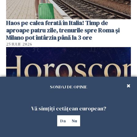
Haos pe calea ferată în Italia! Timp de
aproape patru zile, trenurile spre Roma și
Milano pot întârzia până la 3 ore
25 IULIE 2026
SONDAJ DE OPINIE
Vă simțiți cetățean european?
Horoscop duminică, 26 iulie. Astrele
Da
Nu
răstoarnă calculele pentru unele zodii
25 IULIE 2026