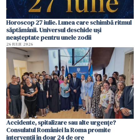
Horoscop 27 iulie. Lunea care schimbă ritmul
săptămânii. Universul deschide uși
neașteptate pentru unele zodii
26 IULIE 2026
Accidente, spitalizare sau alte urgențe?
Consulatul României la Roma promite
intervenții în doar 24 de ore