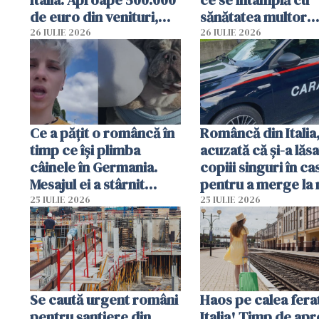
Italia. Aproape 500.000
ce se întâmplă cu
de euro din venituri,
sănătatea multor
ascunși de autorități
imigranți
26 IULIE 2026
26 IULIE 2026
Ce a pățit o româncă în
Româncă din Italia
timp ce își plimba
acuzată că și-a lăsa
câinele în Germania.
copiii singuri în ca
Mesajul ei a stârnit
pentru a merge la 
dezbateri aprinse
Vecinii au dat alar
25 IULIE 2026
25 IULIE 2026
Se caută urgent români
Haos pe calea ferat
pentru șantiere din
Italia! Timp de ap