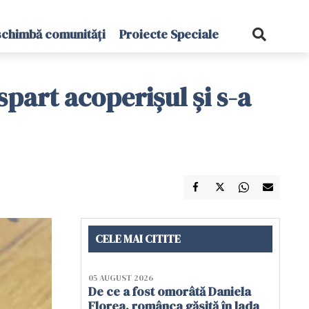
schimbă comunități
Proiecte Speciale
spart acoperişul și s-a
CELE MAI CITITE
05 AUGUST 2026
De ce a fost omorâtă Daniela
Florea, românca găsită în lada