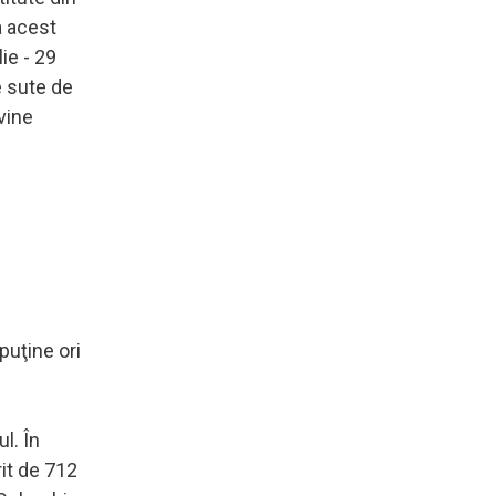
a acest
ie - 29
e sute de
vine
puţine ori
l. În
it de 712