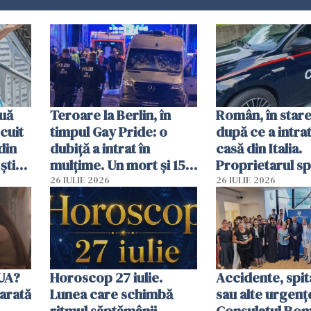
uă
Teroare la Berlin, în
Român, în stare
cuit
timpul Gay Pride: o
după ce a intrat
din
dubiță a intrat în
casă din Italia.
știu
mulțime. Un mort și 15
Proprietarul s
 voi”
răniți
s-a apărat cu un
26 IULIE 2026
26 IULIE 2026
SUA?
Horoscop 27 iulie.
Accidente, spit
arată
Lunea care schimbă
sau alte urgenț