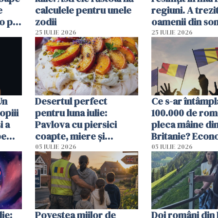
e
calculele pentru unele
regiuni. A trezi
o pot
zodii
oamenii din so
ore
un alt seism pr
25 IULIE 2026
25 IULIE 2026
o zi înainte
Un
Desertul perfect
Ce s-ar întâmpl
opiii
pentru luna iulie:
100.000 de rom
i a
Pavlova cu piersici
pleca mâine di
pe
coapte, miere și
Britanie? Econ
 mal
lavandă
resimți imediat
05 IULIE 2026
05 IULIE 2026
ie:
Povestea miilor de
Doi români din 