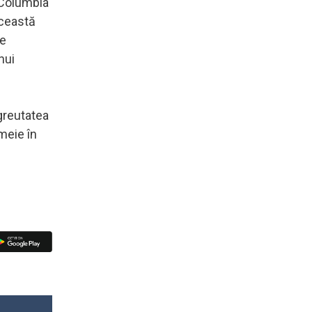
h Columbia
această
De
nui
greutatea
emeie în