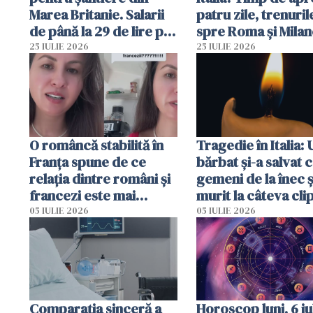
Marea Britanie. Salarii
patru zile, trenuril
de până la 29 de lire pe
spre Roma și Milan
oră
întârzia până la 3 
25 IULIE 2026
25 IULIE 2026
O româncă stabilită în
Tragedie în Italia: 
Franța spune de ce
bărbat și-a salvat c
relația dintre români și
gemeni de la înec ș
francezi este mai
murit la câteva cli
complicată decât pare
după ce i-a adus la
05 IULIE 2026
05 IULIE 2026
Comparația sinceră a
Horoscop luni, 6 iul