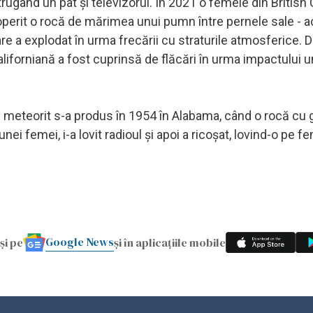
trugând un pat şi televizorul. În 2021 o femeie din Britis
operit o rocă de mărimea unui pumn între pernele sale - 
re a explodat în urma frecării cu straturile atmosferice. 
forniană a fost cuprinsă de flăcări în urma impactului u
n meteorit s-a produs în 1954 în Alabama, când o rocă cu 
ei femei, i-a lovit radioul şi apoi a ricoşat, lovind-o pe f
Google News
și pe
și în aplicațiile mobile