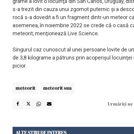
grame a lovit o locuinţă din San Carlos, Uruguay, dis
s-a trezit din cauza unui zgomot puternic şi a desc
rocă s-a dovedit a fi un fragment dintr-un meteor ca
asemenea, în noiembrie 2022 se crede că o casă cali
meteorit, menţionează Live Science.
Singurul caz cunoscut al unei persoane lovite de u
de 3,8 kilograme a pătruns prin acoperişul locuinţei un
picior.
meteorit
meteorit sua
Urmăriți-ne 
ALTE ȘTIRI DE INTERES