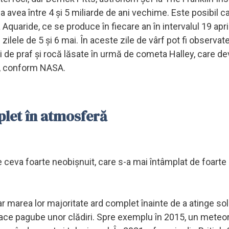
 avea între 4 şi 5 miliarde de ani vechime. Este posibil c
 Aquaride, ce se produce în fiecare an în intervalul 19 april
zilele de 5 şi 6 mai. În aceste zile de vârf pot fi observat
i de praf şi rocă lăsate în urmă de cometa Halley, care de
ni, conform NASA.
plet în atmosferă
te ceva foarte neobişnuit, care s-a mai întâmplat de foarte 
r marea lor majoritate ard complet înainte de a atinge solu
oace pagube unor clădiri. Spre exemplu în 2015, un meteor