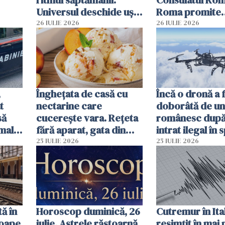
ritmul săptămânii.
Consulatul Româ
Universul deschide uși
Roma promite
neașteptate pentru
intervenții în d
26 IULIE 2026
26 IULIE 2026
unele zodii
de ore
,
Înghețata de casă cu
Încă o dronă a 
t
nectarine care
doborâtă de un
să
cucerește vara. Rețeta
românesc după
mall.
fără aparat, gata din
intrat ilegal în 
ma
câteva ingrediente
aerian al Român
25 IULIE 2026
25 IULIE 2026
ă în
Horoscop duminică, 26
Cutremur în Ital
roape
iulie. Astrele răstoarnă
resimțit în mai