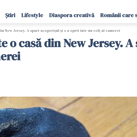
Știri
Lifestyle
Diaspora creativă
Românii care 
n New Jersey. A spart acoperişul și s-a oprit într-un colţ al camerei
e o casă din New Jersey. A 
merei