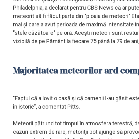
Philadelphia, a declarat pentru CBS News că ar putea
meteorit să fi făcut parte din "ploaia de meteori" Eta
mai şi care a avut perioada de maximă intensitate în 
"stele căzătoare" pe oră. Aceşti meteori sunt restur
vizibilă de pe Pământ la fiecare 75 până la 79 de a
Majoritatea meteorilor ard com
"Faptul că a lovit o casă şi că oamenii l-au găsit es
în istorie", a comentat Pitts.
Meteorii pătrund tot timpul în atmosfera terestră, da
cazuri extrem de rare, metoriţii pot ajunge să prov