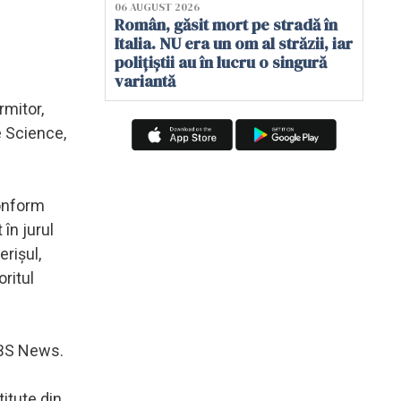
06 AUGUST 2026
Român, găsit mort pe stradă în
Italia. NU era un om al străzii, iar
polițiștii au în lucru o singură
variantă
rmitor,
e Science,
conform
în jurul
erişul,
oritul
 CBS News.
titute din