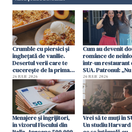
Crumble cu piersici și
Cum au devenit do
înghețată de vanilie.
românce de neînlo
Desertul verii care te
într-un restaurant 
cucerește de la prima
SUA. Patronul: „Nu 
lingură
ce o să mă fac fără
26 IULIE 2026
26 IULIE 2026
Menajere și îngrijitori,
Vrei să te muți în 
în vizorul Fiscului din
Un studiu Harvard 