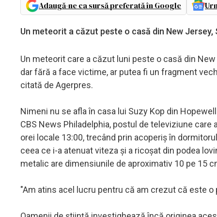
Adaugă-ne ca sursă preferată în Google
Urm
Un meteorit a căzut peste o casă din New Jersey, 
Un meteorit care a căzut luni peste o casă din New 
dar fără a face victime, ar putea fi un fragment vech
citată de Agerpres.
Nimeni nu se afla în casa lui Suzy Kop din Hopewel
CBS News Philadelphia, postul de televiziune care a 
orei locale 13:00, trecând prin acoperiş în dormitorul
ceea ce i-a atenuat viteza şi a ricoşat din podea lovi
metalic are dimensiunile de aproximativ 10 pe 15 c
"Am atins acel lucru pentru că am crezut că este o 
Oamenii de ştiinţă investighează încă originea aceste