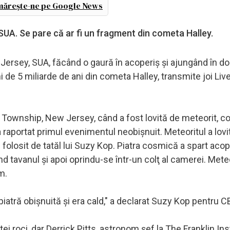
ărește-ne pe Google News
SUA. Se pare că ar fi un fragment din cometa Halley.
Jersey, SUA, făcând o gaură în acoperiş şi ajungând în do
i de 5 miliarde de ani din cometa Halley, transmite joi Liv
l Township, New Jersey, când a fost lovită de meteorit, 
raportat primul evenimentul neobişnuit. Meteoritul a lovit 
 folosit de tatăl lui Suzy Kop. Piatra cosmică a spart acop
nd tavanul şi apoi oprindu-se într-un colţ al camerei. Mete
m.
piatră obişnuită şi era cald," a declarat Suzy Kop pentru
i roci, dar Derrick Pitts, astronom şef la The Franklin Ins