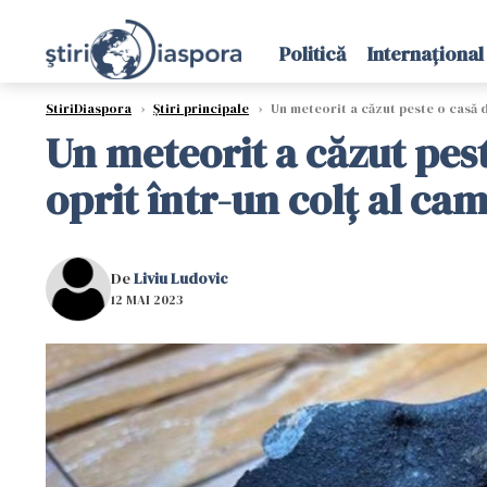
Politică
Internațional
StiriDiaspora
›
Știri principale
›
Un meteorit a căzut peste o casă di
Un meteorit a căzut pest
oprit într-un colţ al ca
De
Liviu Ludovic
12 MAI 2023