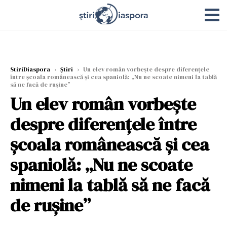
StiriDiaspora
›
Știri
›
Un elev român vorbește despre diferențele
între școala românească și cea spaniolă: „Nu ne scoate nimeni la tablă
să ne facă de rușine”
Un elev român vorbește
despre diferențele între
școala românească și cea
spaniolă: „Nu ne scoate
nimeni la tablă să ne facă
de rușine”