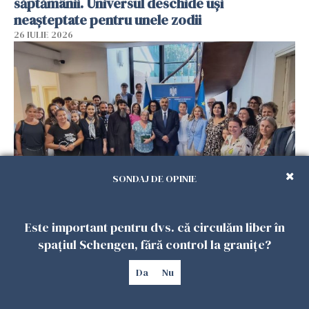
săptămânii. Universul deschide uși
neașteptate pentru unele zodii
26 IULIE 2026
SONDAJ DE OPINIE
Accidente, spitalizare sau alte urgențe?
Consulatul României la Roma promite
Este important pentru dvs. că circulăm liber în
intervenții în doar 24 de ore
spațiul Schengen, fără control la granițe?
26 IULIE 2026
Da
Nu