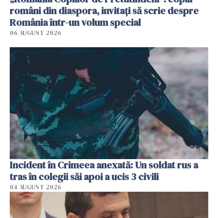
români din diaspora, invitați să scrie despre
România într-un volum special
06 AUGUST 2026
Incident în Crimeea anexată: Un soldat rus a
tras în colegii săi apoi a ucis 3 civili
04 AUGUST 2026