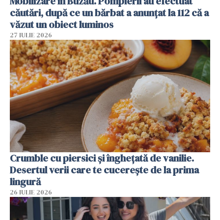
Mobilizare în Buzău. Pompierii au efectuat
căutări, după ce un bărbat a anunțat la 112 că a
văzut un obiect luminos
27 IULIE 2026
Crumble cu piersici și înghețată de vanilie.
Desertul verii care te cucerește de la prima
lingură
26 IULIE 2026