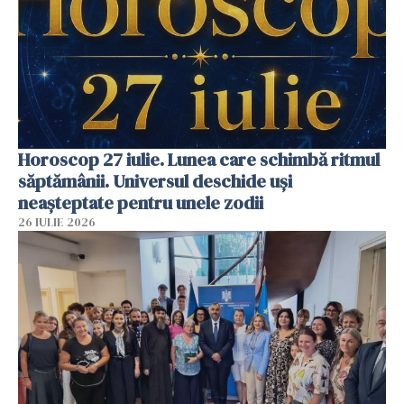
Horoscop 27 iulie. Lunea care schimbă ritmul
săptămânii. Universul deschide uși
neașteptate pentru unele zodii
26 IULIE 2026