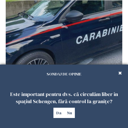
Româncă din Italia, acuzată că și-a lăsat copiii
SONDAJ DE OPINIE
singuri în casă pentru a merge la mall. Vecinii
au dat alarma
25 IULIE 2026
Este important pentru dvs. că circulăm liber în
spațiul Schengen, fără control la granițe?
Da
Nu