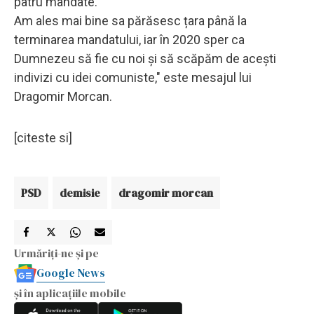
patru mandate.
Am ales mai bine sa părăsesc țara până la
terminarea mandatului, iar în 2020 sper ca
Dumnezeu să fie cu noi și să scăpăm de acești
indivizi cu idei comuniste," este mesajul lui
Dragomir Morcan.
[citeste si]
PSD
demisie
dragomir morcan
Urmăriți-ne și pe
Google News
și în aplicațiile mobile