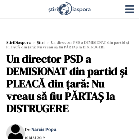
StiriDiaspora
›
Știri
›
Un director PSD a DEMISIONAT din partid și
PLEACĂ din țară: Nu vreau să fiu PĂRTAȘ la DISTRUGERE
Un director PSD a
DEMISIONAT din partid și
PLEACĂ din țară: Nu
vreau să fiu PĂRTAȘ la
DISTRUGERE
De
Narcis Popa
10 MAI 2019