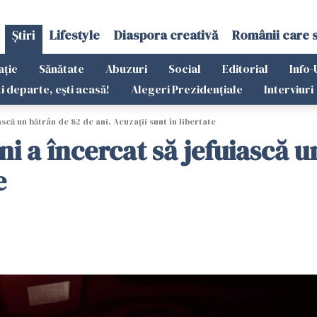
Știri
Lifestyle
Diaspora creativă
Românii care 
ație
Sănătate
Abuzuri
Social
Editorial
Info-
ti departe, ești acasă!
Alegeri Prezidențiale
Interviuri
ască un bătrân de 82 de ani. Acuzații sunt în libertate
ni a încercat să jefuiască u
e