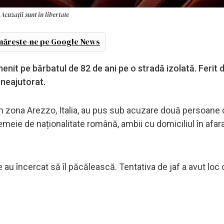
Acuzații sunt în libertate
ărește-ne pe Google News
enit pe bărbatul de 82 de ani pe o stradă izolată. Ferit d
l neajutorat.
o, în zona Arezzo, Italia, au pus sub acuzare două persoane
femeie de naționalitate română, ambii cu domiciliul în afar
e au încercat să îl păcălească. Tentativa de jaf a avut loc 