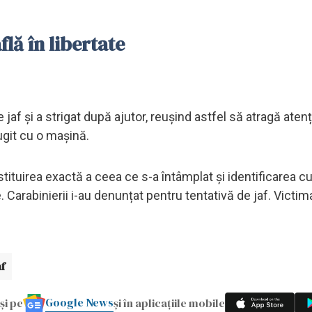
flă în libertate
 jaf și a strigat după ajutor, reușind astfel să atragă aten
fugit cu o mașină.
stituirea exactă a ceea ce s-a întâmplat și identificarea cu
arabinierii i-au denunțat pentru tentativă de jaf. Victima
af
Google News
și pe
și în aplicațiile mobile