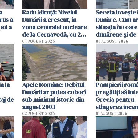
a
Radu Miruţă: Nivelul
Seceta lovește 
rus a
Dunării a crescut, în
Dunăre. Cum ar
poi a
zona centralei nucleare
situația în toate
de la Cernavodă, cu 2
dunărene și de
cm faţă de ziua trecută
România resim
04 AUGUST 2026
03 AUGUST 2026
efectele, deși a
în iulie
a la
Apele Române: Debitul
Pompierii româ
Dunării ar putea coborî
pregătiţi să int
aj de
sub minimul istoric din
Grecia pentru
august 2003
stingerea incen
02 AUGUST 2026
01 AUGUST 2026