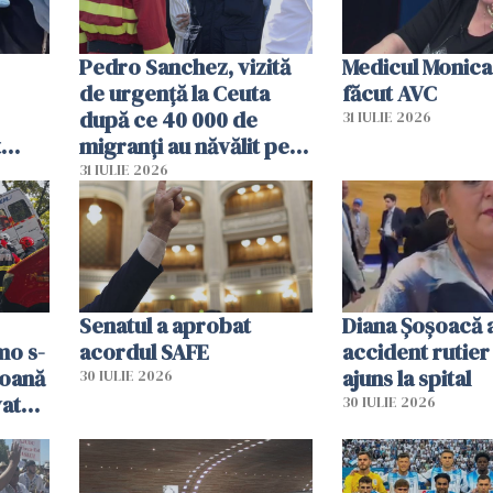
Pedro Sanchez, vizită
Medicul Monica
de urgență la Ceuta
făcut AVC
după ce 40 000 de
31 IULIE 2026
t
migranți au năvălit pe
și o
teritoriul spaniol: „Vom
31 IULIE 2026
ni
mobiliza toate
resursele"
Senatul a aprobat
Diana Șoșoacă a
mo s-
acordul SAFE
accident rutier 
soană
ajuns la spital
30 IULIE 2026
vat
30 IULIE 2026