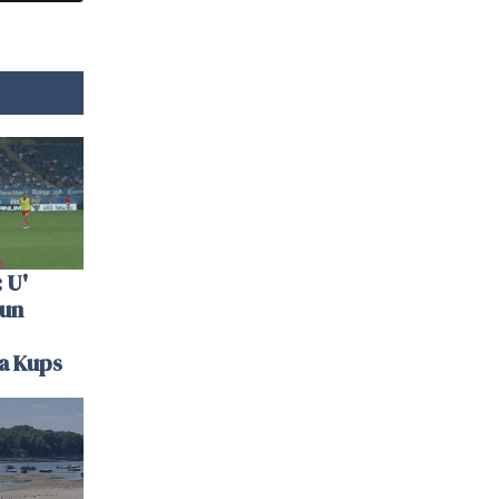
 U'
 un
la Kups