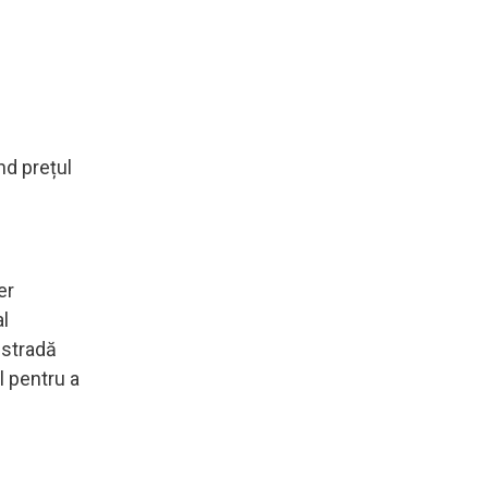
nd prețul
er
al
 stradă
el pentru a