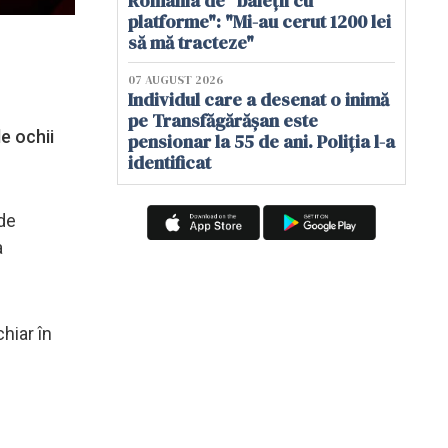
România de "baieții cu
platforme": "Mi-au cerut 1200 lei
să mă tracteze"
07 AUGUST 2026
Individul care a desenat o inimă
pe Transfăgărășan este
e ochii
pensionar la 55 de ani. Poliția l-a
identificat
 de
a
chiar în