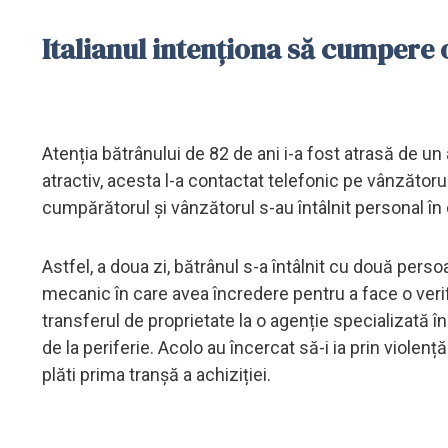
Italianul intenționa să cumpere 
Atenția bătrânului de 82 de ani i-a fost atrasă de u
atractiv, acesta l-a contactat telefonic pe vânzătoru
cumpărătorul și vânzătorul s-au întâlnit personal în
Astfel, a doua zi, bătrânul s-a întâlnit cu două pers
mecanic în care avea încredere pentru a face o verifi
transferul de proprietate la o agenție specializată în
de la periferie. Acolo au încercat să-i ia prin violenț
plăti prima tranșă a achiziției.