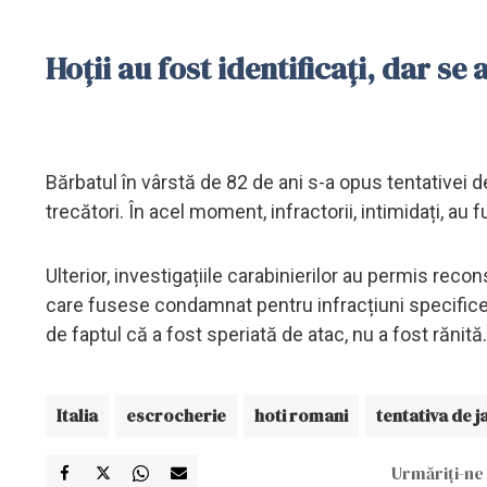
Hoții au fost identificați, dar se a
Bărbatul în vârstă de 82 de ani s-a opus tentativei de
trecători. În acel moment, infractorii, intimidați, au 
Ulterior, investigațiile carabinierilor au permis recon
care fusese condamnat pentru infracțiuni specifice. C
de faptul că a fost speriată de atac, nu a fost rănită.
Italia
escrocherie
hoti romani
tentativa de j
Urmăriți-ne 