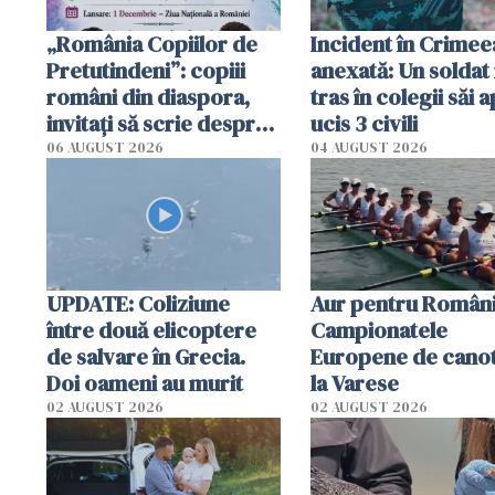
„România Copiilor de
Incident în Crimee
Pretutindeni”: copiii
anexată: Un soldat 
români din diaspora,
tras în colegii săi a
invitați să scrie despre
ucis 3 civili
România într-un volum
06 AUGUST 2026
04 AUGUST 2026
special
UPDATE: Coliziune
Aur pentru Români
între două elicoptere
Campionatele
de salvare în Grecia.
Europene de canot
Doi oameni au murit
la Varese
02 AUGUST 2026
02 AUGUST 2026