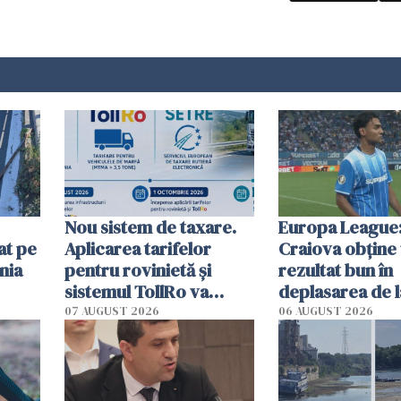
Nou sistem de taxare.
Europa League:
at pe
Aplicarea tarifelor
Craiova obține
nia
pentru rovinietă şi
rezultat bun în
sistemul TollRo va
deplasarea de 
începe la 1 octombrie
07 AUGUST 2026
06 AUGUST 2026
ă