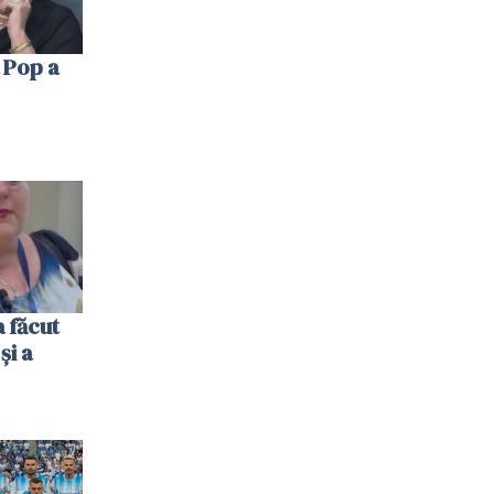
 Pop a
 făcut
și a