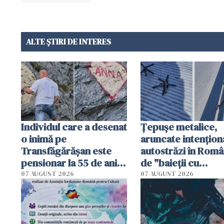
ALTE ȘTIRI DE INTERES
Individul care a desenat
Țepușe metalice,
o inimă pe
aruncate intențion
Transfăgărășan este
autostrăzi în Româ
pensionar la 55 de ani.
de "baieții cu
Poliția l-a identificat
platforme": "Mi-au
07 AUGUST 2026
07 AUGUST 2026
cerut 1200 lei să m
tracteze"