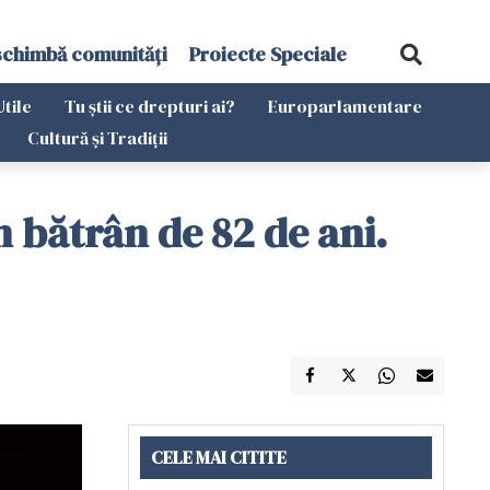
schimbă comunități
Proiecte Speciale
Utile
Tu știi ce drepturi ai?
Europarlamentare
Cultură și Tradiții
n bătrân de 82 de ani.
CELE MAI CITITE