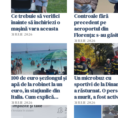
Ce trebuie să verifici
Controale fără
înainte să închiriezi o
precedent pe
mașină vara aceasta
aeroportul din
Florența: s-au găsi
31 IULIE 2026
capete de aligator 
31 IULIE 2026
sumă imensă de ba
100 de euro șezlongul și
Un microbuz cu
apă de la robinet la un
sportivi de la Dina
euro, în stațiunile din
a răsturnat. O per
Italia. Cum explică
a murit, a fost acti
autoritățile
planul roșu de
31 IULIE 2026
31 IULIE 2026
intervenție