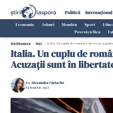
Politică
Internațional
Economie
Joburi
Monden
Sport
Educ
Povestea Mea
Eș
StiriDiaspora
›
Știri
›
Italia. Un cuplu de români a încercat să jefui
Italia. Un cuplu de româ
Acuzații sunt în libertat
De
Alexandra Curtache
04 MARTIE 2022