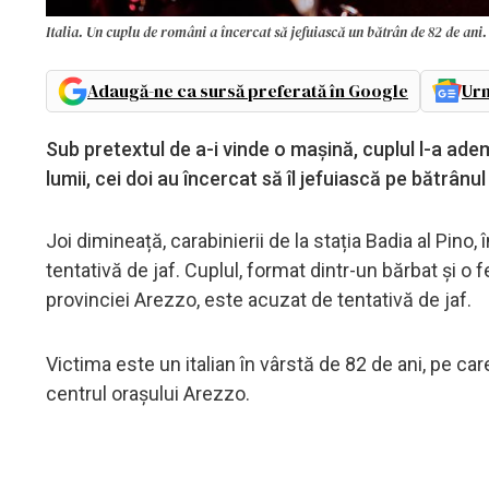
Italia. Un cuplu de români a încercat să jefuiască un bătrân de 82 de ani. 
Adaugă-ne ca sursă preferată în Google
Urm
Sub pretextul de a-i vinde o mașină, cuplul l-a adem
lumii, cei doi au încercat să îl jefuiască pe bătrânu
Joi dimineață, carabinierii de la stația Badia al Pin
tentativă de jaf. Cuplul, format dintr-un bărbat și o 
provinciei Arezzo, este acuzat de tentativă de jaf.
Victima este un italian în vârstă de 82 de ani, pe car
centrul orașului Arezzo.