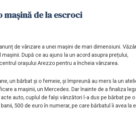
o mașină de la escroci
n anunț de vânzare a unei mașini de mari dimensiuni. Văzâ
l mașinii. După ce au ajuns la un acord asupra prețului,
 centrul orașului Arezzo pentru a încheia vânzarea.
oane, un bărbat și o femeie, și împreună au mers la un ateli
care a mașinii, un Mercedes. Dar înainte de a finaliza leg
 acte auto, cuplul de falși vânzători l-a dus pe bărbat pe o
ă banii, 500 de euro în numerar, pe care bărbatul îi avea la 