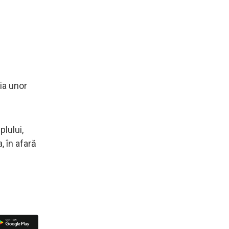
ția unor
plului,
, în afară