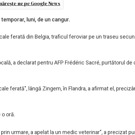
ărește-ne pe Google News
t temporar, luni, de un cangur.
 cale ferată din Belgia, traficul feroviar pe un traseu secun
locală, a declarat pentru AFP Frédéric Sacré, purtătorul de 
cale ferată", lângă Zingem, în Flandra, a afirmat el, preciz
 o oră.
 prin urmare, a apelat la un medic veterinar", a precizat pu