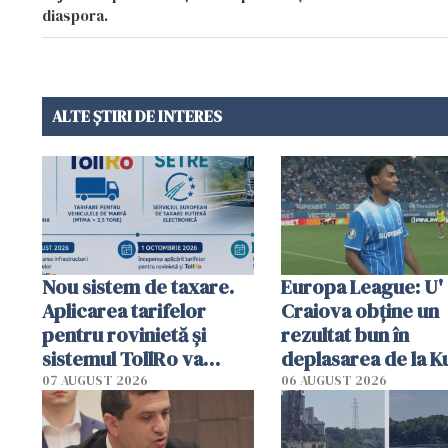
diaspora.
ALTE ȘTIRI DE INTERES
Nou sistem de taxare.
Europa League: U'
Aplicarea tarifelor
Craiova obține un
pentru rovinietă şi
rezultat bun în
sistemul TollRo va
deplasarea de la K
începe la 1 octombrie
07 AUGUST 2026
06 AUGUST 2026