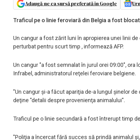
Adaugă-ne ca sursă preferată în Google
Urm
Traficul pe o linie feroviară din Belgia a fost bloca
Un cangur a fost zărit luni în apropierea unei linii de
perturbat pentru scurt timp , informează AFP.
Un cangur "a fost semnalat în jurul orei 09:00", ora 
Infrabel, administratorul reţelei feroviare belgiene.
"Un cangur şi-a făcut apariţia de-a lungul şinelor de 
deţine "detalii despre provenienţa animalului".
Traficul pe o linie secundară a fost întrerupt timp de
"Poliţia a încercat fără succes să prindă animalul şi,