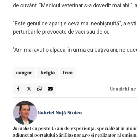
de cuvânt. "Medicul veterinar s-a dovedit mai abil", a
"Este genul de apariţie ceva mai neobişnuită", a est
perturbările provocate de vaci sau de oi.
"Am mai avut o alpaca, în urmă cu câţiva ani, ne duc
cangur
belgia
tren
Urmăriți-ne 
Gabriel Nuță-Stoica
Jurnalist cu peste 15 ani de experiență, specializat în mon
adjunct al portalului ȘtiriDiaspora.ro și realizator al emi