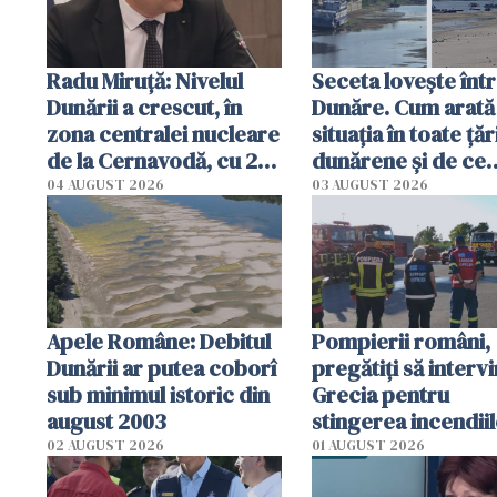
Radu Miruţă: Nivelul
Seceta lovește înt
Dunării a crescut, în
Dunăre. Cum arată
zona centralei nucleare
situația în toate țăr
de la Cernavodă, cu 2
dunărene și de ce
cm faţă de ziua trecută
România resimte
04 AUGUST 2026
03 AUGUST 2026
efectele, deși a pl
în iulie
Apele Române: Debitul
Pompierii români,
Dunării ar putea coborî
pregătiţi să intervi
sub minimul istoric din
Grecia pentru
august 2003
stingerea incendii
02 AUGUST 2026
01 AUGUST 2026