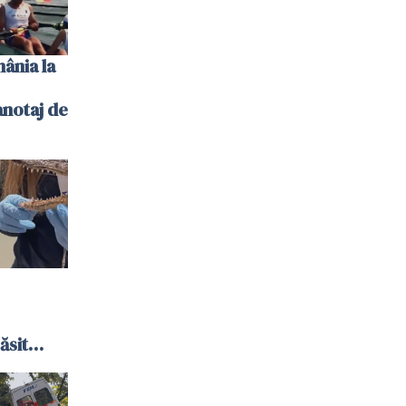
ânia la
notaj de
ăsit
or și o
 bani