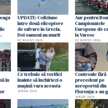
reaga
UPDATE: Coliziune
Aur pentru Rom
între două elicoptere
Campionatele
ile
de salvare în Grecia.
Europene de ca
Doi oameni au murit
la Varese
02 AUGUST 2026
02 AUGUST 2026
ouat
Ce trebuie să verifici
Controale fără
nă în
înainte să închiriezi o
precedent pe
mașină vara aceasta
aeroportul din
lor
Florența: s-au g
31 IULIE 2026
capete de aligat
31 IULIE 2026
sumă imensă de