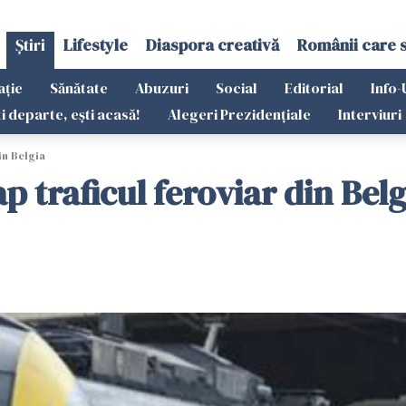
Știri
Lifestyle
Diaspora creativă
Românii care 
ație
Sănătate
Abuzuri
Social
Editorial
Info-
ti departe, ești acasă!
Alegeri Prezidențiale
Interviuri
in Belgia
p traficul feroviar din Belg