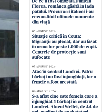
De ce a fost omorâtă Daniela
Florea, românca găsită în lada
patului. Procurorii italieni i-au
reconstituit ultimele momente
din viață
05 AUGUST 2026
Situație critică în Ceuta:
Migranții au plecat, dar au lăsat
în urma lor peste 1.000 de copii.
Centrele de protecție sunt
sufocate
05 AUGUST 2026
Atac în centrul Londrei. Patru
bărbați au fost înjunghiați, iar o
femeie a fost arestată
06 AUGUST 2026
S-a aflat cine este femeia care a
înjunghiat 4 bărbați în centrul
Londrei. Atacul Stellei, de 44 de
ani, explicat de anchetatori