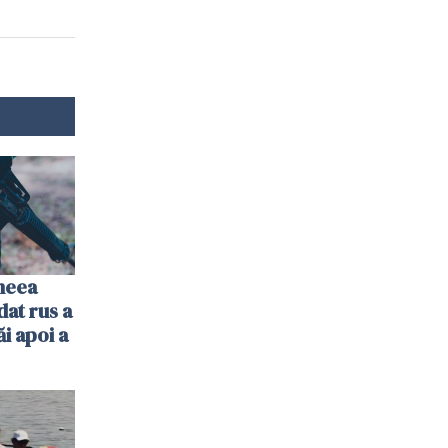
imeea
dat rus a
ăi apoi a