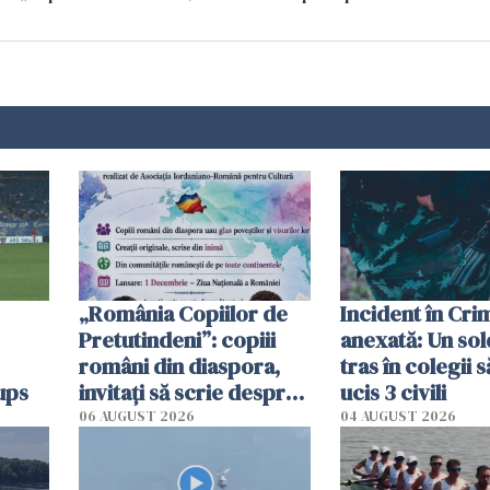
„România Copiilor de
Incident în Cr
Pretutindeni”: copiii
anexată: Un sol
români din diaspora,
tras în colegii s
ups
invitați să scrie despre
ucis 3 civili
România într-un volum
06 AUGUST 2026
04 AUGUST 2026
special