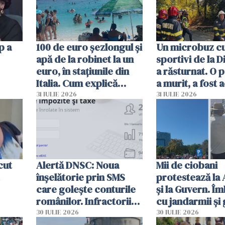
p a
100 de euro șezlongul și
Un microbuz c
apă de la robinet la un
sportivi de la 
euro, în stațiunile din
a răsturnat. O 
Italia. Cum explică
a murit, a fost 
autoritățile
planul roșu de
31 IULIE 2026
31 IULIE 2026
intervenție
cut
Alertă DNSC: Noua
Mii de ciobani
înșelătorie prin SMS
protestează la
care golește conturile
și la Guvern. Î
românilor. Infractorii
cu jandarmii și
folosesc numele
lacrimogene
30 IULIE 2026
30 IULIE 2026