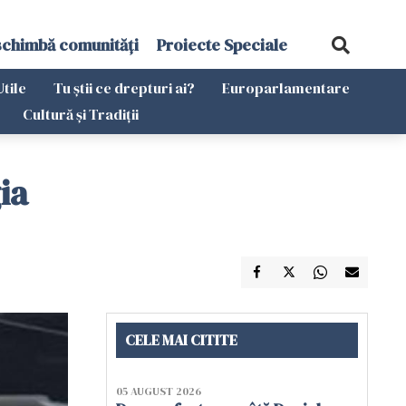
schimbă comunități
Proiecte Speciale
Utile
Tu știi ce drepturi ai?
Europarlamentare
Cultură și Tradiții
ia
CELE MAI CITITE
05 AUGUST 2026