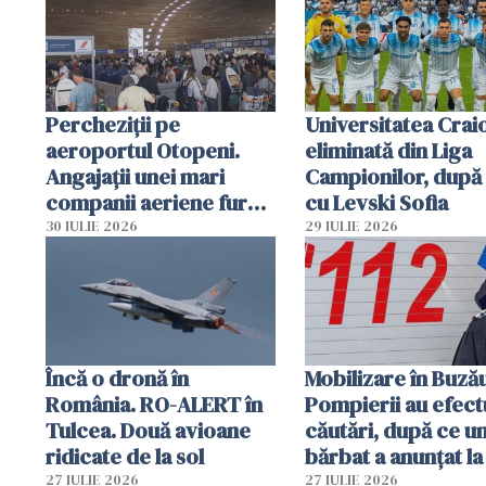
Percheziții pe
Universitatea Crai
aeroportul Otopeni.
eliminată din Liga
Angajații unei mari
Campionilor, după
companii aeriene furau
cu Levski Sofia
parfumuri, ceasuri și
30 IULIE 2026
29 IULIE 2026
mâncarea destinată
vânzării
Încă o dronă în
Mobilizare în Buză
România. RO-ALERT în
Pompierii au efect
Tulcea. Două avioane
căutări, după ce u
ridicate de la sol
bărbat a anunțat la
că a văzut un obie
27 IULIE 2026
27 IULIE 2026