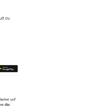
uit cu
dactor-șef
lor din