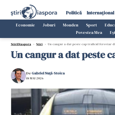
Politică
Internațional
Economie
Joburi
Monden
Sport
Educ
Povestea Mea
Eș
StiriDiaspora
›
Știri
›
Un cangur a dat peste cap traficul feroviar d
Un cangur a dat peste ca
De
Gabriel Nuță-Stoica
18 MAI 2026