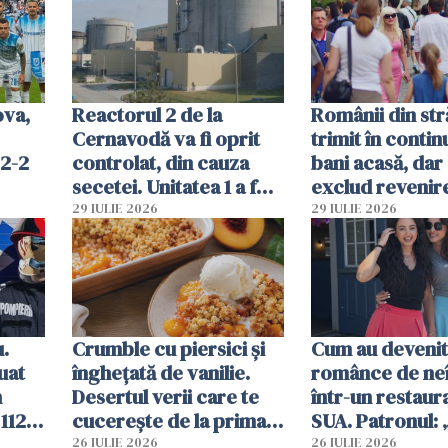
Ghișeul.ro și al Poliției
Române
ova,
Reactorul 2 de la
Românii din str
Cernavodă va fi oprit
trimit în conti
 2-2
controlat, din cauza
bani acasă, dar 
secetei. Unitatea 1 a fost
exclud revenire
deja oprită
29 IULIE 2026
29 IULIE 2026
u.
Crumble cu piersici și
Cum au devenit
uat
înghețată de vanilie.
românce de neî
n
Desertul verii care te
într-un restaur
 112
cucerește de la prima
SUA. Patronul: 
ct
lingură
ce o să mă fac f
26 IULIE 2026
26 IULIE 2026