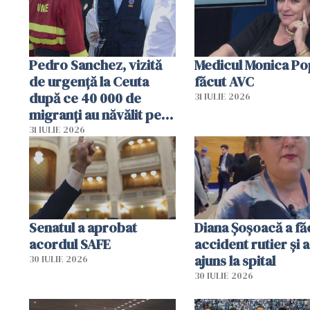
Pedro Sanchez, vizită
Medicul Monica Po
de urgență la Ceuta
făcut AVC
după ce 40 000 de
31 IULIE 2026
migranți au năvălit pe
teritoriul spaniol: „Vom
31 IULIE 2026
mobiliza toate
resursele"
Senatul a aprobat
Diana Șoșoacă a fă
acordul SAFE
accident rutier și a
ajuns la spital
30 IULIE 2026
30 IULIE 2026