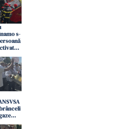
u
Dinamo s-
persoană
activat
 ANSVSA
mbrânceli
 gaze