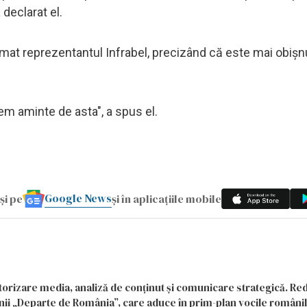
 declarat el.
imat reprezentantul Infrabel, precizând că este mai obişn
em aminte de asta", a spus el.
Google News
și pe
și în aplicațiile mobile
itorizare media, analiză de conținut și comunicare strategică. Re
siunii „Departe de România”, care aduce în prim-plan vocile români