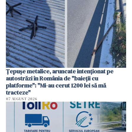
Țepușe metalice, aruncate intenționat pe
autostrăzi în România de "baieții cu
platforme": "Mi-au cerut 1200 lei să mă
tracteze"
07 AUGUST 2026