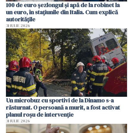
100 de euro șezlongul și apă de la robinet la
un euro, în stațiunile din Italia. Cum explică
autoritățile
31 IULIE 2026
Un microbuz cu sportivi de la Dinamo s-a
răsturnat. O persoană a murit, a fost activat
planul roșu de intervenție
31 IULIE 2026