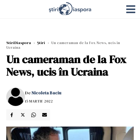
StiriDiaspora
›
Știri
›
Un cameraman de la Fox News, ucis în
Ucraina
Un cameraman de la Fox
News, ucis în Ucraina
De
Nicoleta Baciu
15 MARTIE 2022