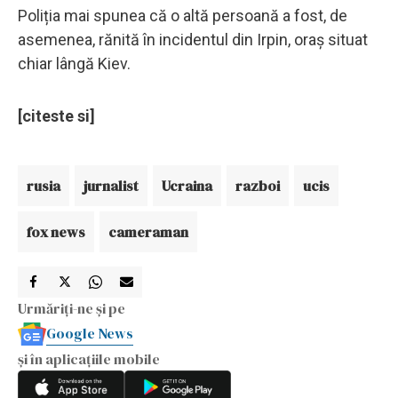
Poliția mai spunea că o altă persoană a fost, de
asemenea, rănită în incidentul din Irpin, oraș situat
chiar lângă Kiev.
[citeste si]
rusia
jurnalist
Ucraina
razboi
ucis
fox news
cameraman
Urmăriți-ne și pe
Google News
și în aplicațiile mobile