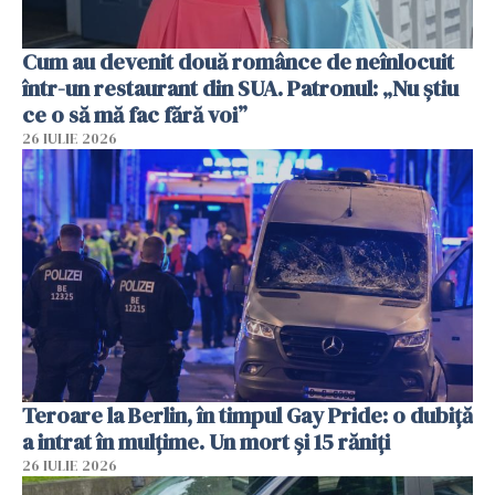
Cum au devenit două românce de neînlocuit
într-un restaurant din SUA. Patronul: „Nu știu
ce o să mă fac fără voi”
26 IULIE 2026
Teroare la Berlin, în timpul Gay Pride: o dubiță
a intrat în mulțime. Un mort și 15 răniți
26 IULIE 2026