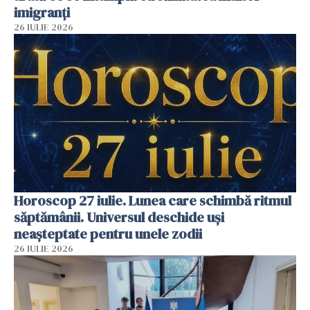
imigranți
26 IULIE 2026
Horoscop 27 iulie. Lunea care schimbă ritmul
săptămânii. Universul deschide uși
neașteptate pentru unele zodii
26 IULIE 2026