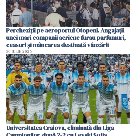
Percheziții pe aeroportul Otopeni. Angajații
unei mari companii aeriene furau parfumuri,
ceasuri și mâncarea destinată vânzării
30 IULIE 2026
Universitatea Craiova, eliminată din Liga
Campionilor, după 2-2 cu Levski Sofia