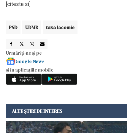
[citeste si]
PSD
UDMR
taxa lacomie
Urmăriți-ne și pe
Google News
și în aplicațiile mobile
ALTE ȘTIRI DE INTERES