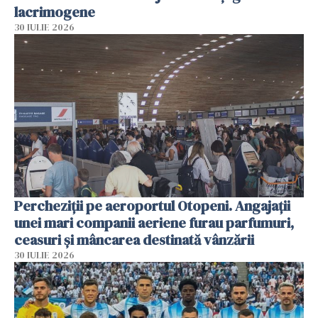
lacrimogene
30 IULIE 2026
Percheziții pe aeroportul Otopeni. Angajații
unei mari companii aeriene furau parfumuri,
ceasuri și mâncarea destinată vânzării
30 IULIE 2026