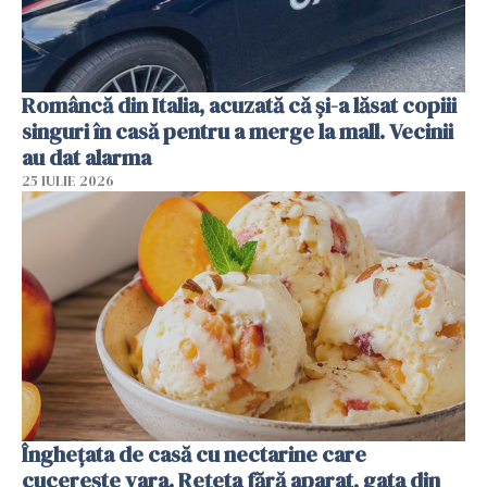
Româncă din Italia, acuzată că și-a lăsat copiii
singuri în casă pentru a merge la mall. Vecinii
au dat alarma
25 IULIE 2026
Înghețata de casă cu nectarine care
cucerește vara. Rețeta fără aparat, gata din