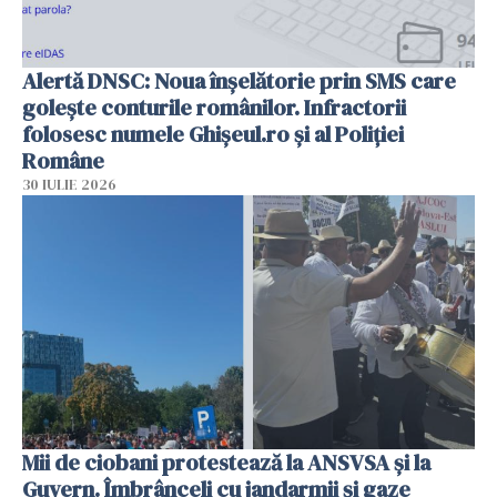
Alertă DNSC: Noua înșelătorie prin SMS care
golește conturile românilor. Infractorii
folosesc numele Ghișeul.ro și al Poliției
Române
30 IULIE 2026
Mii de ciobani protestează la ANSVSA și la
Guvern. Îmbrânceli cu jandarmii și gaze