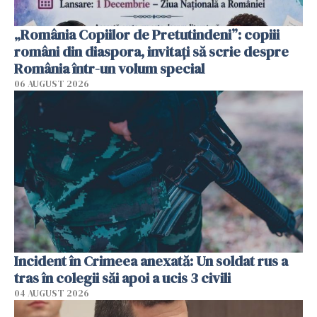
„România Copiilor de Pretutindeni”: copiii
români din diaspora, invitați să scrie despre
România într-un volum special
06 AUGUST 2026
Incident în Crimeea anexată: Un soldat rus a
tras în colegii săi apoi a ucis 3 civili
04 AUGUST 2026