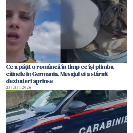
Ce a pățit o româncă în timp ce își plimba
câinele în Germania. Mesajul ei a stârnit
dezbateri aprinse
25 IULIE 2026