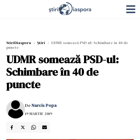
StiriDiaspora
›
Știri
›
UDMR somează PSD-ul: Schimbare în 40 de
puncte
UDMR somează PSD-ul:
Schimbare în 40 de
puncte
De
Narcis Popa
19 MARTIE 2019