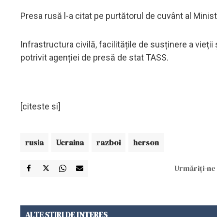
Presa rusă l-a citat pe purtătorul de cuvânt al Minis
Infrastructura civilă, facilitățile de susținere a vie
potrivit agenției de presă de stat TASS.
[citeste si]
rusia
Ucraina
razboi
herson
Urmăriți-ne 
ALTE ȘTIRI DE INTERES