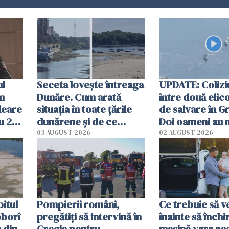
ul
Seceta lovește întreaga
UPDATE: Colizi
în
Dunăre. Cum arată
între două elic
leare
situația în toate țările
de salvare în Gr
u 2
dunărene și de ce
Doi oameni au 
ecută
România resimte
03 AUGUST 2026
02 AUGUST 2026
efectele, deși a plouat
în iulie
itul
Pompierii români,
Ce trebuie să ve
oborî
pregătiţi să intervină în
înainte să închi