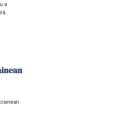
nu a
ră.
ainean
ucrainean