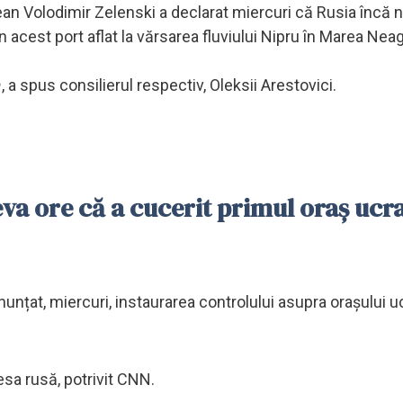
nean Volodimir Zelenski a declarat miercuri că Rusia încă 
n acest port aflat la vărsarea fluviului Nipru în Marea Neag
a
, a spus consilierul respectiv, Oleksii Arestovici.
eva ore că a cucerit primul oraș ucr
anunțat, miercuri, instaurarea controlului asupra orașului 
esa rusă, potrivit CNN.