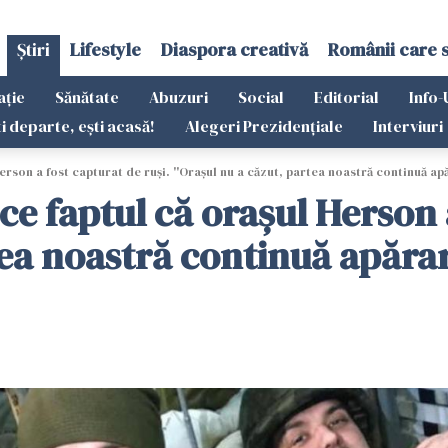
Știri
Lifestyle
Diaspora creativă
Românii care 
ație
Sănătate
Abuzuri
Social
Editorial
Info-
ti departe, ești acasă!
Alegeri Prezidențiale
Interviuri
rson a fost capturat de ruși. ''Oraşul nu a căzut, partea noastră continuă apă
ce faptul că orașul Herson a
tea noastră continuă apărar