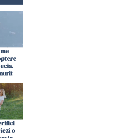
une
optere
ecia.
murit
rifici
riezi o