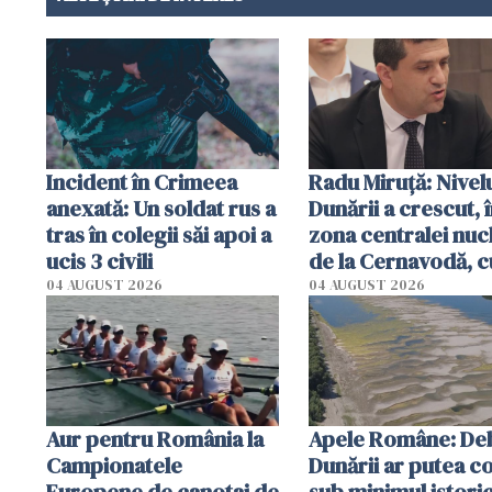
Incident în Crimeea
Radu Miruţă: Nivel
anexată: Un soldat rus a
Dunării a crescut, 
tras în colegii săi apoi a
zona centralei nuc
ucis 3 civili
de la Cernavodă, c
cm faţă de ziua tr
04 AUGUST 2026
04 AUGUST 2026
Aur pentru România la
Apele Române: Deb
Campionatele
Dunării ar putea c