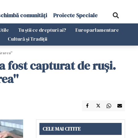
schimbă comunități
Proiecte Speciale
Utile
Tu știi ce drepturi ai?
Europarlamentare
Cultură și Tradiții
rarea''
 fost capturat de ruși.
ea''
CELE MAI CITITE