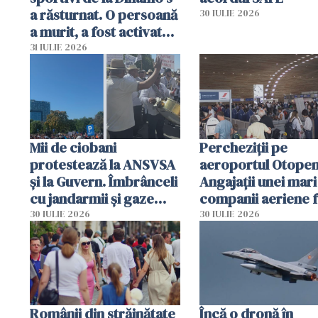
a răsturnat. O persoană
30 IULIE 2026
a murit, a fost activat
planul roșu de
31 IULIE 2026
intervenție
Mii de ciobani
Percheziții pe
protestează la ANSVSA
aeroportul Otopen
și la Guvern. Îmbrânceli
Angajații unei mari
cu jandarmii și gaze
companii aeriene 
lacrimogene
parfumuri, ceasuri 
30 IULIE 2026
30 IULIE 2026
mâncarea destinat
vânzării
Românii din străinătate
Încă o dronă în