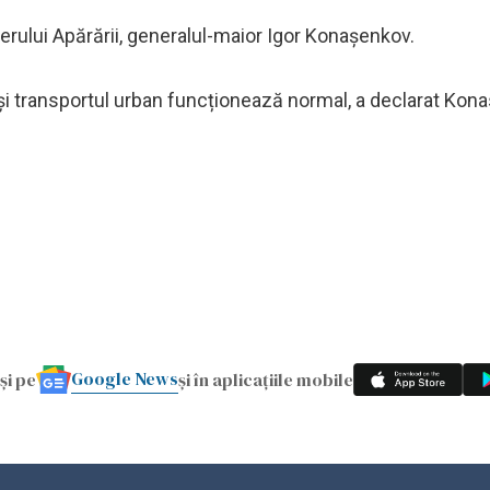
terului Apărării, generalul-maior Igor Konașenkov.
ții și transportul urban funcționează normal, a declarat Ko
Google News
și pe
și în aplicațiile mobile