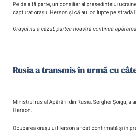
Pe de altă parte, un consilier al preşedintelui ucrai
capturat oraşul Herson şi că au loc lupte pe stradă î
Oraşul nu a căzut, partea noastră continuă apărare
Rusia a transmis în urmă cu cât
Ministrul rus al Apărării din Rusia, Serghei Șoigu, a 
Herson.
Ocuparea orașului Herson a fost confirmată și în pr