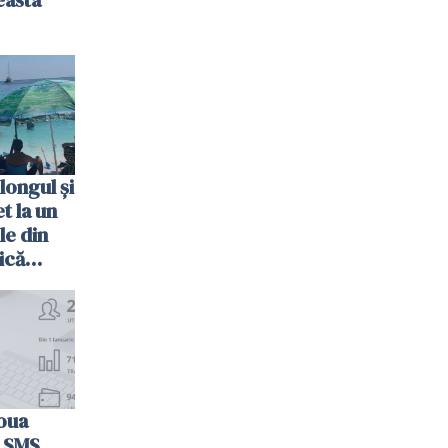
easta
longul și
t la un
le din
ică
oua
n SMS