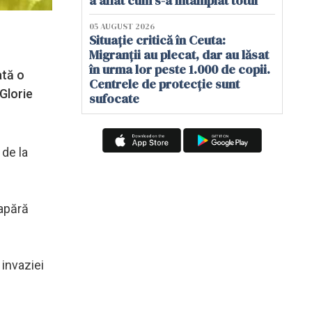
a aflat cum s-a întâmplat totul
05 AUGUST 2026
Situație critică în Ceuta:
Migranții au plecat, dar au lăsat
în urma lor peste 1.000 de copii.
ată o
Centrele de protecție sunt
„Glorie
sufocate
 de la
 apără
 invaziei