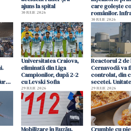
ajuns la spital
care golește co
românilor. Infr
30 IULIE 2026
folosesc numel
30 IULIE 2026
Ghișeul.ro și al 
Române
Universitatea Craiova,
Reactorul 2 de 
i.
eliminată din Liga
Cernavodă va fi
Campionilor, după 2-2
controlat, din 
furau
cu Levski Sofia
secetei. Unitate
și
deja oprită
29 IULIE 2026
29 IULIE 2026
ă
Mobilizare în Buzău.
Crumble cu pier