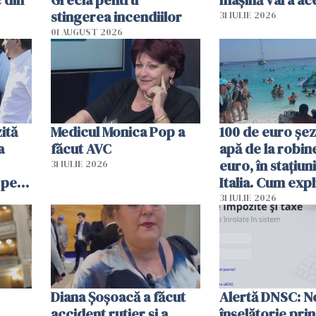
 din
Grecia pentru
mașină vara ac
stingerea incendiilor
31 IULIE 2026
01 AUGUST 2026
ită
Medicul Monica Pop a
100 de euro șez
a
făcut AVC
apă de la robine
euro, în stațiuni
31 IULIE 2026
 pe
Italia. Cum expl
 „Vom
autoritățile
31 IULIE 2026
Diana Șoșoacă a făcut
Alertă DNSC: N
accident rutier și a
înșelătorie pri