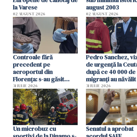
Europene de canotaj de
sub minimul istoric
la Varese
august 2003
02 AUGUST 2026
02 AUGUST 2026
Controale fără
Pedro Sanchez, viz
precedent pe
de urgență la Ceut
aeroportul din
după ce 40 000 de
Florența: s-au găsit
migranți au năvălit
capete de aligator și o
teritoriul spaniol:
31 IULIE 2026
31 IULIE 2026
sumă imensă de bani
mobiliza toate
resursele"
Un microbuz cu
Senatul a aprobat
sportivi de la Dinamo s-
acordul SAFE