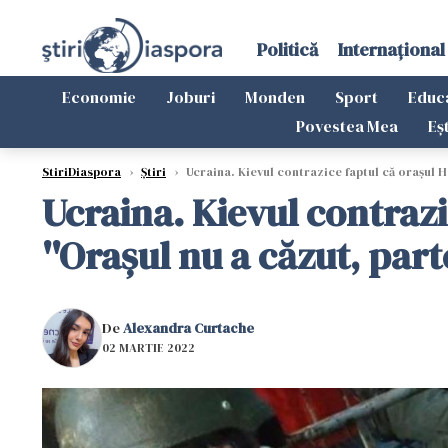
Politică
Internațional
Economie
Joburi
Monden
Sport
Educ
Povestea Mea
Eș
StiriDiaspora
›
Știri
›
Ucraina. Kievul contrazice faptul că orașul He
Ucraina. Kievul contrazi
''Oraşul nu a căzut, par
De
Alexandra Curtache
02 MARTIE 2022