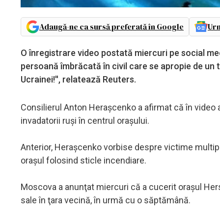
Adaugă-ne ca sursă preferată în Google
Urm
O înregistrare video postată miercuri pe social med
persoană îmbrăcată în civil care se apropie de un ta
Ucrainei!'', relatează Reuters.
Consilierul Anton Heraşcenko a afirmat că în video apa
invadatorii ruşi în centrul oraşului.
Anterior, Heraşcenko vorbise despre victime multiple 
oraşul folosind sticle incendiare.
Moscova a anunţat miercuri că a cucerit oraşul Hers
sale în ţara vecină, în urmă cu o săptămână.