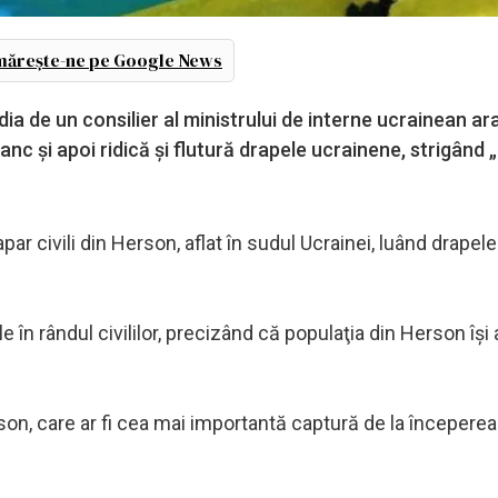
ărește-ne pe Google News
ia de un consilier al ministrului de interne ucrainean ar
nc şi apoi ridică şi flutură drapele ucrainene, strigând 
r civili din Herson, aflat în sudul Ucrainei, luând drapele
în rândul civililor, precizând că populaţia din Herson îşi
on, care ar fi cea mai importantă captură de la începerea